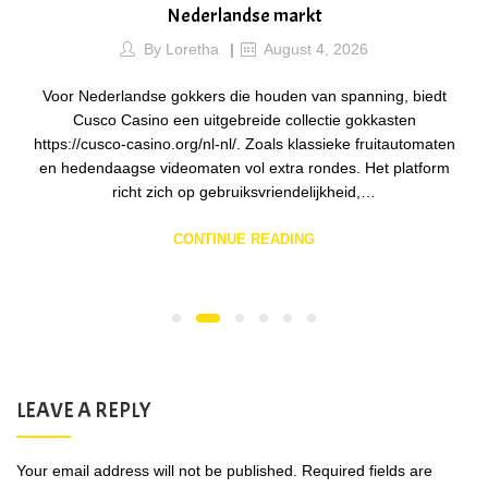
Nederlandse markt
By
Loretha
August 4, 2026
Voor Nederlandse gokkers die houden van spanning, biedt
Cusco Casino een uitgebreide collectie gokkasten
https://cusco-casino.org/nl-nl/. Zoals klassieke fruitautomaten
en hedendaagse videomaten vol extra rondes. Het platform
richt zich op gebruiksvriendelijkheid,…
CONTINUE READING
LEAVE A REPLY
Your email address will not be published.
Required fields are