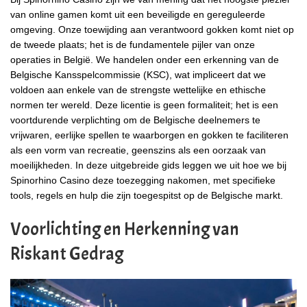
van online gamen komt uit een beveiligde en gereguleerde
omgeving. Onze toewijding aan verantwoord gokken komt niet op
de tweede plaats; het is de fundamentele pijler van onze
operaties in België. We handelen onder een erkenning van de
Belgische Kansspelcommissie (KSC), wat impliceert dat we
voldoen aan enkele van de strengste wettelijke en ethische
normen ter wereld. Deze licentie is geen formaliteit; het is een
voortdurende verplichting om de Belgische deelnemers te
vrijwaren, eerlijke spellen te waarborgen en gokken te faciliteren
als een vorm van recreatie, geenszins als een oorzaak van
moeilijkheden. In deze uitgebreide gids leggen we uit hoe we bij
Spinorhino Casino deze toezegging nakomen, met specifieke
tools, regels en hulp die zijn toegespitst op de Belgische markt.
Voorlichting en Herkenning van
Riskant Gedrag