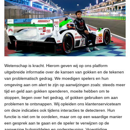
Wetenschap is kracht. Hierom geven wij op ons platform
uitgebreide informatie over de kansen van gokken en de tekenen
van problematisch gedrag. We moedigen spelers en hun
omgeving aan om alert te zijn op aanwijzingen zoals: steeds meer
tijd en geld aan gokken spenderen, moeite hebben om te
stoppen, liegen over het gedrag, of gokken gebruiken om aan
problemen te ontsnappen. Wij opleiden ons klantenserviceteam
om deze indicaties ook tijdens interacties te detecteren. Hun
functie is niet om te oordelen, maar om op een waardige manier
een gesprek aan te gaan en de speler te verwijzen op de
aanwezige hulpmiddelen en ondersteuning. Vroegtijdige