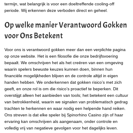
termijn, wat belangrijk is voor een doeltreffende cooling-off
periode. Wij erkennen deze verboden direct en geheel.
Op welke manier Verantwoord Gokken
voor Ons Betekent
Voor ons is verantwoord gokken meer dan een verplichte pagina
op onze website. Het is een filosofie die onze bedrijfsvoering
bepaalt. We omschrijven het als het creëren van een omgeving
waarin spelers bewuste keuzes kunnen doen, binnen hun
financiële mogelijkheden blijven en de controle altijd in eigen
handen hebben. We onderkennen dat gokken risico’s met zich
geeft, en onze rol is om die risico’s proactief te beperken. Dit
overstijgt alleen het aanbieden van tools; het betekent een cultuur
van betrokkenheid, waarin we signalen van problematisch gedrag
trachten te herkennen en waar nodig een helpende hand reiken.
Ons streven is dat elke speler bij Spinorhino Casino zijn of haar
ervaring kan omschrijven als aangenaam, onder controle en
volledig vrij van negatieve gevolgen voor het dagelijks leven.