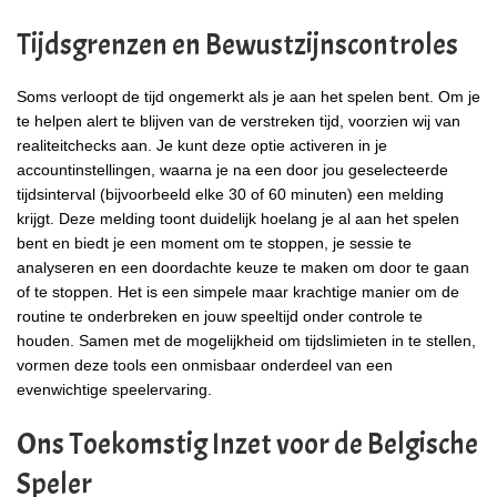
Tijdsgrenzen en Bewustzijnscontroles
Soms verloopt de tijd ongemerkt als je aan het spelen bent. Om je
te helpen alert te blijven van de verstreken tijd, voorzien wij van
realiteitchecks aan. Je kunt deze optie activeren in je
accountinstellingen, waarna je na een door jou geselecteerde
tijdsinterval (bijvoorbeeld elke 30 of 60 minuten) een melding
krijgt. Deze melding toont duidelijk hoelang je al aan het spelen
bent en biedt je een moment om te stoppen, je sessie te
analyseren en een doordachte keuze te maken om door te gaan
of te stoppen. Het is een simpele maar krachtige manier om de
routine te onderbreken en jouw speeltijd onder controle te
houden. Samen met de mogelijkheid om tijdslimieten in te stellen,
vormen deze tools een onmisbaar onderdeel van een
evenwichtige speelervaring.
Ons Toekomstig Inzet voor de Belgische
Speler