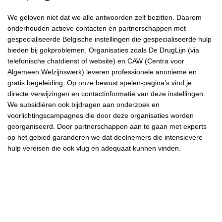
We geloven niet dat we alle antwoorden zelf bezitten. Daarom
onderhouden actieve contacten en partnerschappen met
gespecialiseerde Belgische instellingen die gespecialiseerde hulp
bieden bij gokproblemen. Organisaties zoals De DrugLijn (via
telefonische chatdienst of website) en CAW (Centra voor
Algemeen Welzijnswerk) leveren professionele anonieme en
gratis begeleiding. Op onze bewust spelen-pagina’s vind je
directe verwijzingen en contactinformatie van deze instellingen.
We subsidiëren ook bijdragen aan onderzoek en
voorlichtingscampagnes die door deze organisaties worden
georganiseerd. Door partnerschappen aan te gaan met experts
op het gebied garanderen we dat deelnemers die intensievere
hulp vereisen die ook vlug en adequaat kunnen vinden.