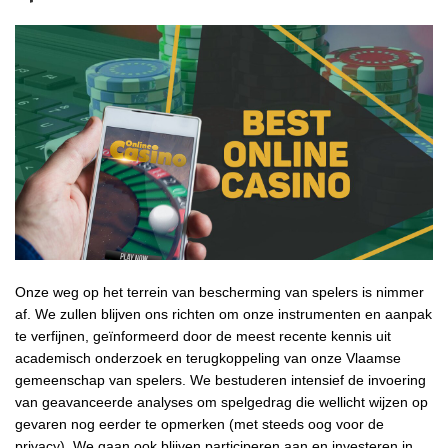
Onze weg op het terrein van bescherming van spelers is nimmer
af. We zullen blijven ons richten om onze instrumenten en aanpak
te verfijnen, geïnformeerd door de meest recente kennis uit
academisch onderzoek en terugkoppeling van onze Vlaamse
gemeenschap van spelers. We bestuderen intensief de invoering
van geavanceerde analyses om spelgedrag die wellicht wijzen op
gevaren nog eerder te opmerken (met steeds oog voor de
privacy). We gaan ook blijven participeren aan en investeren in