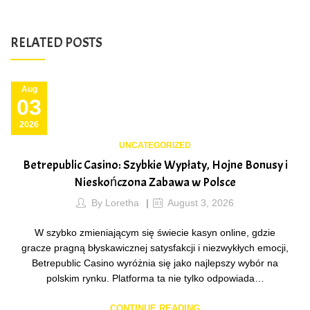
RELATED POSTS
Aug
03
2026
UNCATEGORIZED
Betrepublic Casino: Szybkie Wypłaty, Hojne Bonusy i
Nieskończona Zabawa w Polsce
By
Loretha
August 3, 2026
W szybko zmieniającym się świecie kasyn online, gdzie
gracze pragną błyskawicznej satysfakcji i niezwykłych emocji,
Betrepublic Casino wyróżnia się jako najlepszy wybór na
polskim rynku. Platforma ta nie tylko odpowiada…
CONTINUE READING