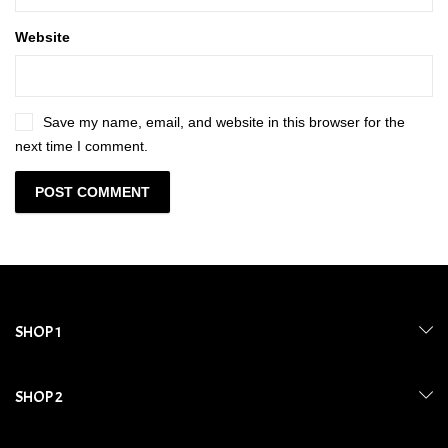
Website
Save my name, email, and website in this browser for the
next time I comment.
SHOP 1
SHOP 2