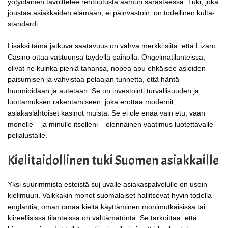
yötyöläinen tavoittelee rentoutusta aamun sarastaessa. Tuki, joka
joustaa asiakkaiden elämään, ei päinvastoin, on todellinen kulta-
standardi.
Lisäksi tämä jatkuva saatavuus on vahva merkki siitä, että Lizaro
Casino ottaa vastuunsa täydellä painolla. Ongelmatilanteissa,
olivat ne kuinka pieniä tahansa, nopea apu ehkäisee asioiden
paisumisen ja vahvistaa pelaajan tunnetta, että häntä
huomioidaan ja autetaan. Se on investointi turvallisuuden ja
luottamuksen rakentamiseen, joka erottaa modernit,
asiakaslähtöiset kasinot muista. Se ei ole enää vain etu, vaan
monelle – ja minulle itselleni – olennainen vaatimus luotettavalle
pelialustalle.
Kielitaidollinen tuki Suomen asiakkaille
Yksi suurimmista esteistä suj uvalle asiakaspalvelulle on usein
kielimuuri. Vaikkakin monet suomalaiset hallitsevat hyvin todella
englantia, oman omaa kieltä käyttäminen monimutkaisissa tai
kiireellisissä tilanteissa on välttämätöntä. Se tarkoittaa, että