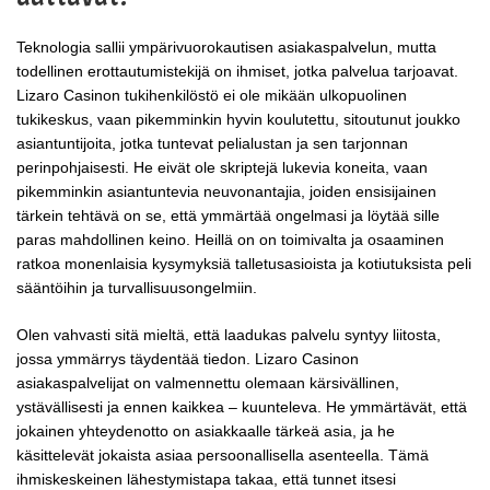
Teknologia sallii ympärivuorokautisen asiakaspalvelun, mutta
todellinen erottautumistekijä on ihmiset, jotka palvelua tarjoavat.
Lizaro Casinon tukihenkilöstö ei ole mikään ulkopuolinen
tukikeskus, vaan pikemminkin hyvin koulutettu, sitoutunut joukko
asiantuntijoita, jotka tuntevat pelialustan ja sen tarjonnan
perinpohjaisesti. He eivät ole skriptejä lukevia koneita, vaan
pikemminkin asiantuntevia neuvonantajia, joiden ensisijainen
tärkein tehtävä on se, että ymmärtää ongelmasi ja löytää sille
paras mahdollinen keino. Heillä on on toimivalta ja osaaminen
ratkoa monenlaisia kysymyksiä talletusasioista ja kotiutuksista peli
sääntöihin ja turvallisuusongelmiin.
Olen vahvasti sitä mieltä, että laadukas palvelu syntyy liitosta,
jossa ymmärrys täydentää tiedon. Lizaro Casinon
asiakaspalvelijat on valmennettu olemaan kärsivällinen,
ystävällisesti ja ennen kaikkea – kuunteleva. He ymmärtävät, että
jokainen yhteydenotto on asiakkaalle tärkeä asia, ja he
käsittelevät jokaista asiaa persoonallisella asenteella. Tämä
ihmiskeskeinen lähestymistapa takaa, että tunnet itsesi