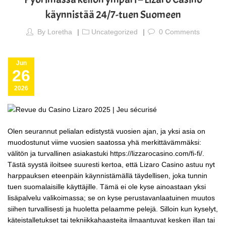
käynnistää 24/7-tuen Suomeen
By
Loretha
Uncategorized
0
Comments
Jun
26
2026
Olen seurannut pelialan edistystä vuosien ajan, ja yksi asia on
muodostunut viime vuosien saatossa yhä merkittävämmäksi:
välitön ja turvallinen asiakastuki
https://lizzarocasino.com/fi-fi/
.
Tästä syystä iloitsee suuresti kertoa, että Lizaro Casino astuu nyt
harppauksen eteenpäin käynnistämällä täydellisen, joka tunnin
tuen suomalaisille käyttäjille. Tämä ei ole kyse ainoastaan yksi
lisäpalvelu valikoimassa; se on kyse perustavanlaatuinen muutos
siihen turvallisesti ja huoletta pelaamme pelejä. Silloin kun kyselyt,
käteistalletukset tai tekniikkahaasteita ilmaantuvat kesken illan tai