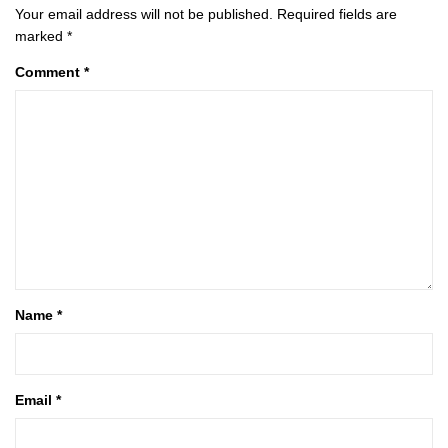
Your email address will not be published.
Required fields are
marked
*
Comment
*
Name
*
Email
*