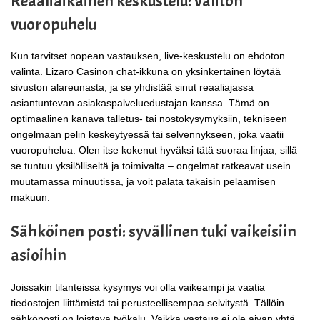
Reaaliaikainen keskustelu: välitön
vuoropuhelu
Kun tarvitset nopean vastauksen, live-keskustelu on ehdoton
valinta. Lizaro Casinon chat-ikkuna on yksinkertainen löytää
sivuston alareunasta, ja se yhdistää sinut reaaliajassa
asiantuntevan asiakaspalveluedustajan kanssa. Tämä on
optimaalinen kanava talletus- tai nostokysymyksiin, tekniseen
ongelmaan pelin keskeytyessä tai selvennykseen, joka vaatii
vuoropuhelua. Olen itse kokenut hyväksi tätä suoraa linjaa, sillä
se tuntuu yksilölliseltä ja toimivalta – ongelmat ratkeavat usein
muutamassa minuutissa, ja voit palata takaisin pelaamisen
makuun.
Sähköinen posti: syvällinen tuki vaikeisiin
asioihin
Joissakin tilanteissa kysymys voi olla vaikeampi ja vaatia
tiedostojen liittämistä tai perusteellisempaa selvitystä. Tällöin
sähköposti on loistava työkalu. Vaikka vastaus ei ole aivan yhtä