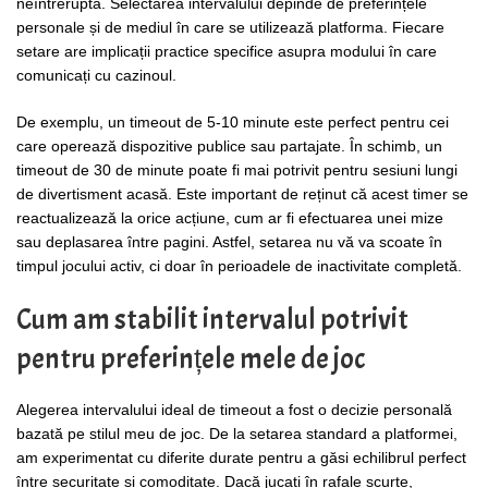
neîntreruptă. Selectarea intervalului depinde de preferințele
personale și de mediul în care se utilizează platforma. Fiecare
setare are implicații practice specifice asupra modului în care
comunicați cu cazinoul.
De exemplu, un timeout de 5-10 minute este perfect pentru cei
care operează dispozitive publice sau partajate. În schimb, un
timeout de 30 de minute poate fi mai potrivit pentru sesiuni lungi
de divertisment acasă. Este important de reținut că acest timer se
reactualizează la orice acțiune, cum ar fi efectuarea unei mize
sau deplasarea între pagini. Astfel, setarea nu vă va scoate în
timpul jocului activ, ci doar în perioadele de inactivitate completă.
Cum am stabilit intervalul potrivit
pentru preferințele mele de joc
Alegerea intervalului ideal de timeout a fost o decizie personală
bazată pe stilul meu de joc. De la setarea standard a platformei,
am experimentat cu diferite durate pentru a găsi echilibrul perfect
între securitate și comoditate. Dacă jucați în rafale scurte,