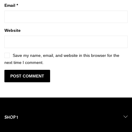
Email
*
Website
Save my name, email, and website in this browser for the
next time I comment.
SHOP 1