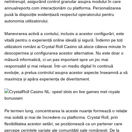
neîntrerupt, asigurând control granular asupra modului în care
annualreports.com
interacționăm cu platforma. Personalizarea
pusă la dispoziție evidențiază respectul operatorului pentru
autonomia utilizatorului.
Manevrarea activă a contului, inclusiv a acestor configurări, este
vitală pentru o experiență online ideală și sigură. Îndemn pe toți
utilizatorii români ai Crystal Roll Casino să aloce câteva minute în
descoperirea și configurarea acestor alternative. Nu este doar o
măsură informatică, ci un pas important spre un joc mai
responsabil și mai relaxat. Într-un mediu digital în continuă
evoluție, a prelua controlul asupra acestor aspecte înseamnă a vă
maximiza și apăra experiența de divertisment.
Pe termen lung, concentrarea la aceste nuanțe formează o relație
mai solidă și mai de încredere cu platforma. Crystal Roll, prin
flexibilitatea acestor setări, se poziționează ca un partener care
percepe cerințele variate ale comunității sale românești. De la