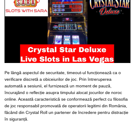
Pe lângă aspectul de securitate, timeout-ul funcționează ca o
verificare discretă a obiceiurilor de joc. Prin întreruperea
automată a sesiunii, el furnizează un moment de pauză,
încurajând o reflecție asupra timpului alocat jocurilor de noroc
online. Această caracteristică se conformează perfect cu filosofia
de joc responsabil promovată de operatorii legitimi din România,
făcând din Crystal Roll un partener de încredere pentru distracție
în siguranță.