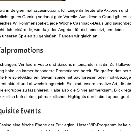
paß in Belgien
mafiascasino.com
. Ich zeige dir heute alle Aktionen und
chlicht: gutes Gaming verlangt gute Vorteile. Aus diesem Grund gibt es b
greiches Willkommenspaket, jede Woche Cashback-Deals und saisonbed
t. Ich erkläre dir, wie du jedes Angebot für dich einsetzt, um deine
unseren Spielen zu genießen. Fangen wir gleich an.
zialpromotions
schungen. Wir feiern Feste und Saisons miteinander mit dir. Zu Hallowe
g halte ich immer besondere Promotionen bereit. Sie greifen das betr
te Freispiel-Aktionen, Gewinnspiele mit Sachpreisen oder motivbezoge
t aktuell und abwechslungsreich. Sie sind unsere kreative Art, dir abs
pielergruppe zu faszinieren. Halte also die Sinne aufmerksam. Blick re
zeitlich befristeten, jahreszeitlichen Highlights durch die Lappen geht.
uisite Events
ia Casino eine frische Ebene der Privilegien. Unser VIP-Programm ist kei