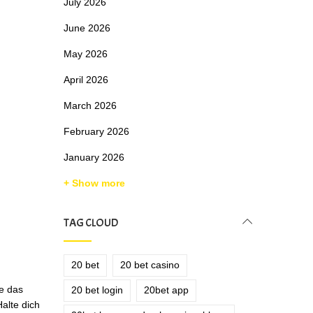
July 2026
June 2026
May 2026
April 2026
March 2026
February 2026
January 2026
+ Show more
TAG CLOUD
20 bet
20 bet casino
le das
20 bet login
20bet app
alte dich