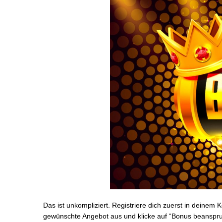
Das ist unkompliziert. Registriere dich zuerst in deine
gewünschte Angebot aus und klicke auf “Bonus beanspr