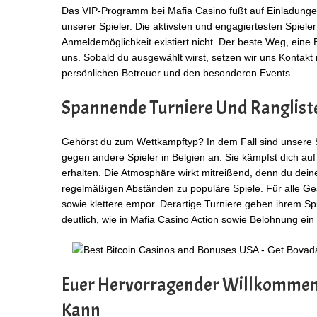
Das VIP-Programm bei Mafia Casino fußt auf Einladunge
unserer Spieler. Die aktivsten und engagiertesten Spiele
Anmeldemöglichkeit existiert nicht. Der beste Weg, eine 
uns. Sobald du ausgewählt wirst, setzen wir uns Kontakt m
persönlichen Betreuer und den besonderen Events.
Spannende Turniere Und Ranglist
Gehörst du zum Wettkampftyp? In dem Fall sind unsere S
gegen andere Spieler in Belgien an. Sie kämpfst dich auf 
erhalten. Die Atmosphäre wirkt mitreißend, denn du dein
regelmäßigen Abständen zu populäre Spiele. Für alle Ge
sowie klettere empor. Derartige Turniere geben ihrem S
deutlich, wie in Mafia Casino Action sowie Belohnung ei
Euer Hervorragender Willkommens
Kann