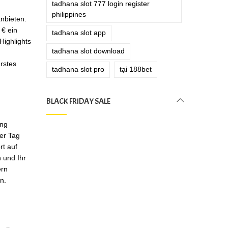
tadhana slot 777 login register
philippines
anbieten.
 € ein
tadhana slot app
Highlights
tadhana slot download
rstes
tadhana slot pro
tại 188bet
BLACK FRIDAY SALE
ang
er Tag
rt auf
 und Ihr
ern
n.