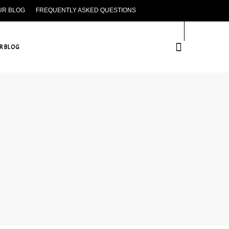
UR BLOG
FREQUENTLY ASKED QUESTIONS
CONTACT US
R BLOG