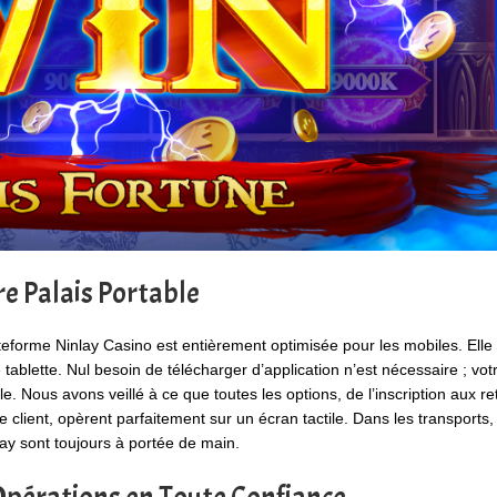
e Palais Portable
ateforme Ninlay Casino est entièrement optimisée pour les mobiles. Elle
ablette. Nul besoin de télécharger d’application n’est nécessaire ; vot
le. Nous avons veillé à ce que toutes les options, de l’inscription aux ret
ce client, opèrent parfaitement sur un écran tactile. Dans les transports,
lay sont toujours à portée de main.