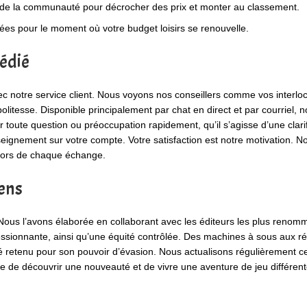
 de la communauté pour décrocher des prix et monter au classement.
es pour le moment où votre budget loisirs se renouvelle.
Dédié
c notre service client. Nous voyons nos conseillers comme vos interlo
olitesse. Disponible principalement par chat en direct et par courriel, n
 toute question ou préoccupation rapidement, qu’il s’agisse d’une clarif
seignement sur votre compte. Votre satisfaction est notre motivation. N
 lors de chaque échange.
Sens
 Nous l’avons élaborée en collaborant avec les éditeurs les plus renom
essionnante, ainsi qu’une équité contrôlée. Des machines à sous aux ré
té retenu pour son pouvoir d’évasion. Nous actualisons régulièrement c
ce de découvrir une nouveauté et de vivre une aventure de jeu différent