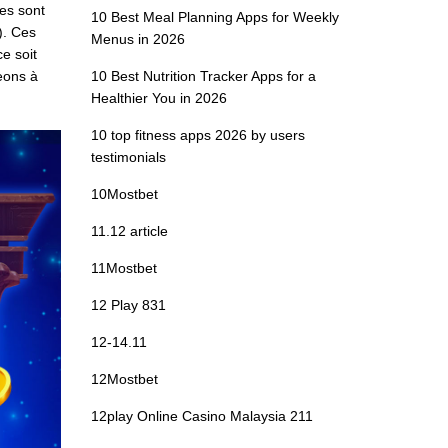
res sont
10 Best Meal Planning Apps for Weekly
). Ces
Menus in 2026
e soit
eons à
10 Best Nutrition Tracker Apps for a
Healthier You in 2026
10 top fitness apps 2026 by users
testimonials
10Mostbet
11.12 article
11Mostbet
12 Play 831
12-14.11
12Mostbet
12play Online Casino Malaysia 211