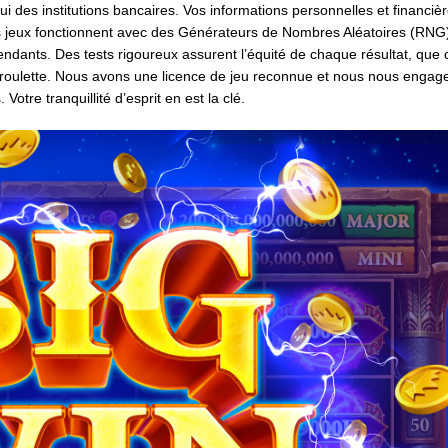
ui des institutions bancaires. Vos informations personnelles et financiè
nos jeux fonctionnent avec des Générateurs de Nombres Aléatoires (RNG
ndants. Des tests rigoureux assurent l’équité de chaque résultat, que c
de roulette. Nous avons une licence de jeu reconnue et nous nous engag
otre tranquillité d’esprit en est la clé.