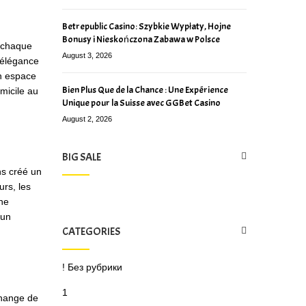
Betrepublic Casino: Szybkie Wypłaty, Hojne
Bonusy i Nieskończona Zabawa w Polsce
: chaque
August 3, 2026
 élégance
un espace
Bien Plus Que de la Chance : Une Expérience
omicile au
Unique pour la Suisse avec GGBet Casino
August 2, 2026
BIG SALE
ns créé un
urs, les
une
 un
CATEGORIES
! Без рубрики
1
change de