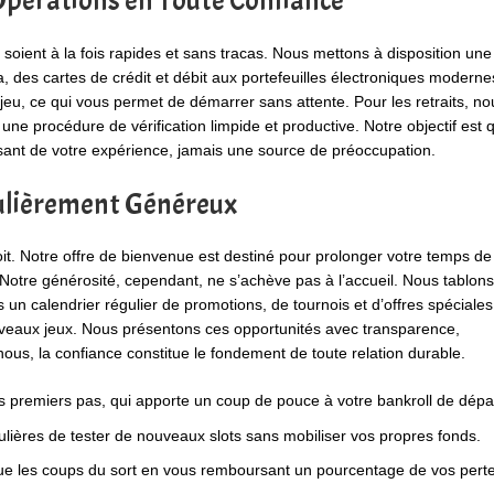
pérations en Toute Confiance
 soient à la fois rapides et sans tracas. Nous mettons à disposition u
des cartes de crédit et débit aux portefeuilles électroniques moderne
eu, ce qui vous permet de démarrer sans attente. Pour les retraits, no
ne procédure de vérification limpide et productive. Notre objectif est 
issant de votre expérience, jamais une source de préoccupation.
iculièrement Généreux
it. Notre offre de bienvenue est destiné pour prolonger votre temps de 
otre générosité, cependant, ne s’achève pas à l’accueil. Nous tablons
un calendrier régulier de promotions, de tournois et d’offres spéciale
veaux jeux. Nous présentons ces opportunités avec transparence,
ous, la confiance constitue le fondement de toute relation durable.
 premiers pas, qui apporte un coup de pouce à votre bankroll de dépar
lières de tester de nouveaux slots sans mobiliser vos propres fonds.
e les coups du sort en vous remboursant un pourcentage de vos perte