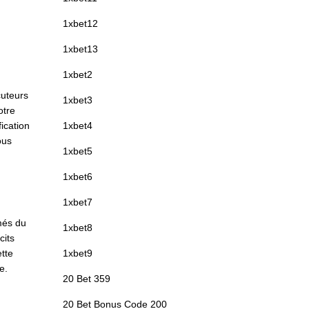
1xbet12
1xbet13
1xbet2
cuteurs
1xbet3
otre
ication
1xbet4
ous
1xbet5
1xbet6
1xbet7
més du
1xbet8
cits
ette
1xbet9
e.
20 Bet 359
20 Bet Bonus Code 200