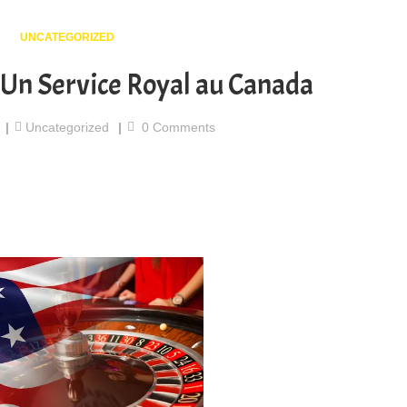
UNCATEGORIZED
 Un Service Royal au Canada
Uncategorized
0
Comments