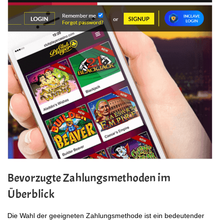
Bevorzugte Zahlungsmethoden im
Überblick
Die Wahl der geeigneten Zahlungsmethode ist ein bedeutender