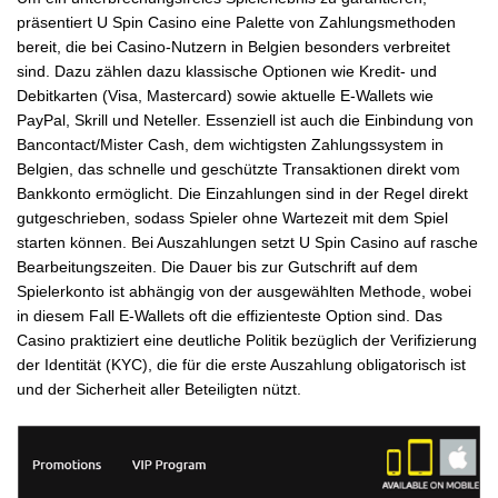
präsentiert U Spin Casino eine Palette von Zahlungsmethoden
bereit, die bei Casino-Nutzern in Belgien besonders verbreitet
sind. Dazu zählen dazu klassische Optionen wie Kredit- und
Debitkarten (Visa, Mastercard) sowie aktuelle E-Wallets wie
PayPal, Skrill und Neteller. Essenziell ist auch die Einbindung von
Bancontact/Mister Cash, dem wichtigsten Zahlungssystem in
Belgien, das schnelle und geschützte Transaktionen direkt vom
Bankkonto ermöglicht. Die Einzahlungen sind in der Regel direkt
gutgeschrieben, sodass Spieler ohne Wartezeit mit dem Spiel
starten können. Bei Auszahlungen setzt U Spin Casino auf rasche
Bearbeitungszeiten. Die Dauer bis zur Gutschrift auf dem
Spielerkonto ist abhängig von der ausgewählten Methode, wobei
in diesem Fall E-Wallets oft die effizienteste Option sind. Das
Casino praktiziert eine deutliche Politik bezüglich der Verifizierung
der Identität (KYC), die für die erste Auszahlung obligatorisch ist
und der Sicherheit aller Beteiligten nützt.