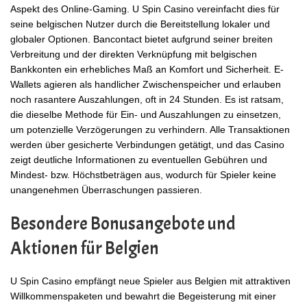
Aspekt des Online-Gaming. U Spin Casino vereinfacht dies für
seine belgischen Nutzer durch die Bereitstellung lokaler und
globaler Optionen. Bancontact bietet aufgrund seiner breiten
Verbreitung und der direkten Verknüpfung mit belgischen
Bankkonten ein erhebliches Maß an Komfort und Sicherheit. E-
Wallets agieren als handlicher Zwischenspeicher und erlauben
noch rasantere Auszahlungen, oft in 24 Stunden. Es ist ratsam,
die dieselbe Methode für Ein- und Auszahlungen zu einsetzen,
um potenzielle Verzögerungen zu verhindern. Alle Transaktionen
werden über gesicherte Verbindungen getätigt, und das Casino
zeigt deutliche Informationen zu eventuellen Gebühren und
Mindest- bzw. Höchstbeträgen aus, wodurch für Spieler keine
unangenehmen Überraschungen passieren.
Besondere Bonusangebote und
Aktionen für Belgien
U Spin Casino empfängt neue Spieler aus Belgien mit attraktiven
Willkommenspaketen und bewahrt die Begeisterung mit einer