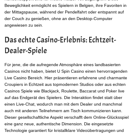
Beweglichkeit ermöglicht es Spielern in Belgien, ihre Favoriten in
der Mittagspause, während der Pendelfahrt oder entspannt auf
der Couch zu genießen, ohne an den Desktop-Computer
angewiesen zu sein.
Das echte Casino-Erlebnis: Echtzeit-
Dealer-Spiele
Für jene, die die aufregende Atmosphäre eines landbasierten
Casinos nicht haben, bietet U Spin Casino einen hervorragenden
Live Casino Bereich. Hier präsentieren erfahrene und charmante
Croupiers in Echtzeit aus topmodernen Studios oder aus echten
Casinos Spiele wie Blackjack, Roulette, Baccarat und Poker live
auf das Endgerät des Spielers. Die Interaktion findet statt über
einen Live-Chat, wodurch man mit dem Dealer und manchmal
auch mit anderen Teilnehmern am Tisch kommunizieren kann.
Dieser gesellschaftliche Aspekt verschafft dem Online-Glücksspiel
eine ganz neue, authentische Dimension. Die eingesetzte
Technologie garantiert für kristallklare Videoübertragungen und