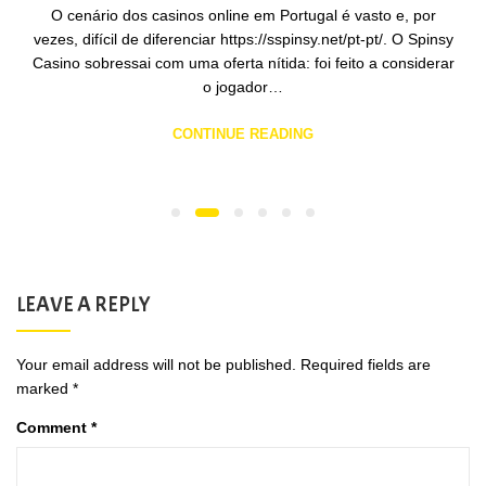
O cenário dos casinos online em Portugal é vasto e, por
vezes, difícil de diferenciar https://sspinsy.net/pt-pt/. O Spinsy
Casino sobressai com uma oferta nítida: foi feito a considerar
o jogador…
CONTINUE READING
LEAVE A REPLY
Your email address will not be published.
Required fields are
marked
*
Comment
*