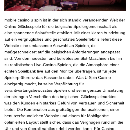
mobile casino u spin
ist in der sich ständig verändernden Welt der
Online-Glücksspiele für die belgische Spielergemeinschaft als
eine spannende Anlaufstelle etabliert. Mit einer klaren Ausrichtung
auf ein vergnügliches und geschütztes Spielerlebnis liefert diese
Website eine umfassende Auswahl an Spielen, die
maßgeschneidert auf die belgischen Anforderungen angepasst
sind. Von den neuesten und beliebtesten Slot-Maschinen bis hin
zu realistischen Live-Casino-Spielen, die die Atmosphäre einer
echten Spielbank live auf den Monitor übertragen, ist für jede
Spielerpräferenz das Passende dabei. Was U Spin Casino
einzigartig macht, ist seine Verpflichtung für
verantwortungsbewusstes Spielen und seine genaue Umsetzung
der strengen Vorschriften des belgischen Glücksspielmarktes,
was den Kunden ein starkes Gefühl von Vertrauen und Sicherheit
bietet. Die Kombination aus großzügigen Bonusaktionen, einer
benutzerfreundlichen Website und einem für Mobilgeräte
optimierten Layout stellt sicher, dass das Vergnügen rund um die
Uhr und von überall nahtlos erlebt werden kann. Für Casino-