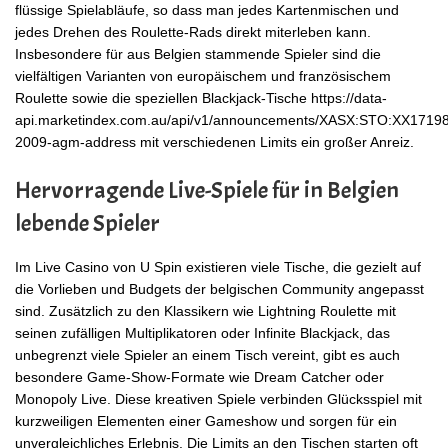
flüssige Spielabläufe, so dass man jedes Kartenmischen und
jedes Drehen des Roulette-Rads direkt miterleben kann.
Insbesondere für aus Belgien stammende Spieler sind die
vielfältigen Varianten von europäischem und französischem
Roulette sowie die speziellen Blackjack-Tische
https://data-
api.marketindex.com.au/api/v1/announcements/XASX:STO:XX171986/
2009-agm-address
mit verschiedenen Limits ein großer Anreiz.
Hervorragende Live-Spiele für in Belgien
lebende Spieler
Im Live Casino von U Spin existieren viele Tische, die gezielt auf
die Vorlieben und Budgets der belgischen Community angepasst
sind. Zusätzlich zu den Klassikern wie Lightning Roulette mit
seinen zufälligen Multiplikatoren oder Infinite Blackjack, das
unbegrenzt viele Spieler an einem Tisch vereint, gibt es auch
besondere Game-Show-Formate wie Dream Catcher oder
Monopoly Live. Diese kreativen Spiele verbinden Glücksspiel mit
kurzweiligen Elementen einer Gameshow und sorgen für ein
unvergleichliches Erlebnis. Die Limits an den Tischen starten oft