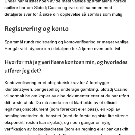
Under har vi listet noen av de mest vanlige spørsmålene norske
spillere har om Slotsdj Casino og live-spill, sammen med
detaljerte svar for å sikre din opplevelse så sømløs som mulig.
Registrering og konto
Spørsmål rundt registrering og kontoverifisering er meget vanlige.
Her går vi litt dypere inn i detaljene for å fjerne eventuelle tvil.
Hvorfor må jeg verifisere kontoen min, og hvorledes
utfører jeg det?
Kontoverifisering er et obligatorisk krav for å forebygge
identitetstyveri, pengespill og underage gambling. Slotsdj Casino
vil normalt be om kopier av dine dokumenter etter at du har utført
ditt første uttak. Du må sende inn et klart bilde av et offisielt
legitimasjonsdokument (som førerkort eller pass), en kopi av
betalingsmetoden du benyttet (med de første og siste fire sifrene
eksponert, resten kan skjules), og noen ganger en nylig
verifikasjon av bostedsadresse (som en regning eller bankutskrift