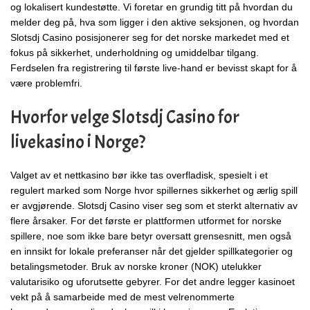
og lokalisert kundestøtte. Vi foretar en grundig titt på hvordan du
melder deg på, hva som ligger i den aktive seksjonen, og hvordan
Slotsdj Casino posisjonerer seg for det norske markedet med et
fokus på sikkerhet, underholdning og umiddelbar tilgang.
Ferdselen fra registrering til første live-hand er bevisst skapt for å
være problemfri.
Hvorfor velge Slotsdj Casino for
livekasino i Norge?
Valget av et nettkasino bør ikke tas overfladisk, spesielt i et
regulert marked som Norge hvor spillernes sikkerhet og ærlig spill
er avgjørende. Slotsdj Casino viser seg som et sterkt alternativ av
flere årsaker. For det første er plattformen utformet for norske
spillere, noe som ikke bare betyr oversatt grensesnitt, men også
en innsikt for lokale preferanser når det gjelder spillkategorier og
betalingsmetoder. Bruk av norske kroner (NOK) utelukker
valutarisiko og uforutsette gebyrer. For det andre legger kasinoet
vekt på å samarbeide med de mest velrenommerte