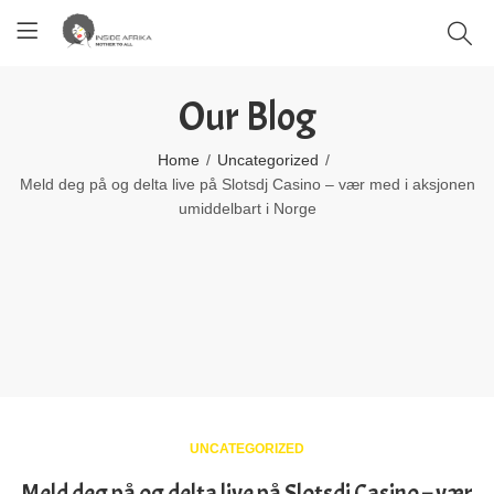
Our Blog
Home
Uncategorized
Meld deg på og delta live på Slotsdj Casino – vær med i aksjonen
umiddelbart i Norge
UNCATEGORIZED
Meld deg på og delta live på Slotsdj Casino – vær