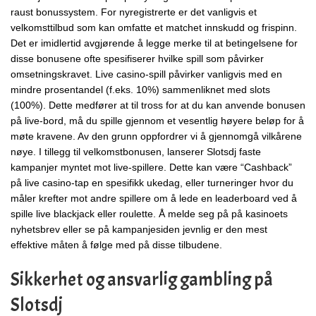
raust bonussystem. For nyregistrerte er det vanligvis et
velkomsttilbud som kan omfatte et matchet innskudd og frispinn.
Det er imidlertid avgjørende å legge merke til at betingelsene for
disse bonusene ofte spesifiserer hvilke spill som påvirker
omsetningskravet. Live casino-spill påvirker vanligvis med en
mindre prosentandel (f.eks. 10%) sammenliknet med slots
(100%). Dette medfører at til tross for at du kan anvende bonusen
på live-bord, må du spille gjennom et vesentlig høyere beløp for å
møte kravene. Av den grunn oppfordrer vi å gjennomgå vilkårene
nøye. I tillegg til velkomstbonusen, lanserer Slotsdj faste
kampanjer myntet mot live-spillere. Dette kan være “Cashback”
på live casino-tap en spesifikk ukedag, eller turneringer hvor du
måler krefter mot andre spillere om å lede en leaderboard ved å
spille live blackjack eller roulette. Å melde seg på på kasinoets
nyhetsbrev eller se på kampanjesiden jevnlig er den mest
effektive måten å følge med på disse tilbudene.
Sikkerhet og ansvarlig gambling på
Slotsdj