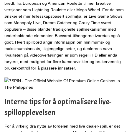
bredt, fra European og American Roulette til mer kreative
versjoner som Lightning Roulette eller Mega Wheel. For de som
ønsker et mer fellesskapsbasert spillmiljø, er Live Game Shows
som Monopoly Live, Dream Catcher og Crazy Time svært
populære – disse blander tradisjonelle spillmekanismer med
underholdende elementer. Baccarat-tilhengerne ivaretas også
godt. Hvert spillbord angir informasjon om minimums- og
maksimumsinnsats, tilgjengelige seter, og dealerens navn.
Kvaliteten på videooverføringen er som regel i HD eller enda
høyere, med mulighet for flere kameravinkler og brukervennlig
brukerkontroll for å plassere innsatser.
Interne tips for å optimalisere live-
spillopplevelsen
For å virkelig dra nytte av fordelen med live dealer-spill, er det