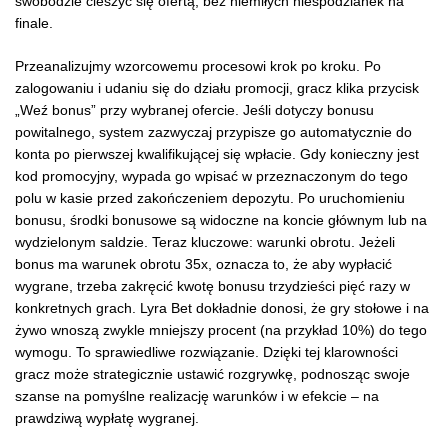
swobodzie cieszyć się ofertą, bez niemiłych niespodzianek na
finale.
Przeanalizujmy wzorcowemu procesowi krok po kroku. Po
zalogowaniu i udaniu się do działu promocji, gracz klika przycisk
„Weź bonus” przy wybranej ofercie. Jeśli dotyczy bonusu
powitalnego, system zazwyczaj przypisze go automatycznie do
konta po pierwszej kwalifikującej się wpłacie. Gdy konieczny jest
kod promocyjny, wypada go wpisać w przeznaczonym do tego
polu w kasie przed zakończeniem depozytu. Po uruchomieniu
bonusu, środki bonusowe są widoczne na koncie głównym lub na
wydzielonym saldzie. Teraz kluczowe: warunki obrotu. Jeżeli
bonus ma warunek obrotu 35x, oznacza to, że aby wypłacić
wygrane, trzeba zakręcić kwotę bonusu trzydzieści pięć razy w
konkretnych grach. Lyra Bet dokładnie donosi, że gry stołowe i na
żywo wnoszą zwykle mniejszy procent (na przykład 10%) do tego
wymogu. To sprawiedliwe rozwiązanie. Dzięki tej klarowności
gracz może strategicznie ustawić rozgrywkę, podnosząc swoje
szanse na pomyślne realizację warunków i w efekcie – na
prawdziwą wypłatę wygranej.