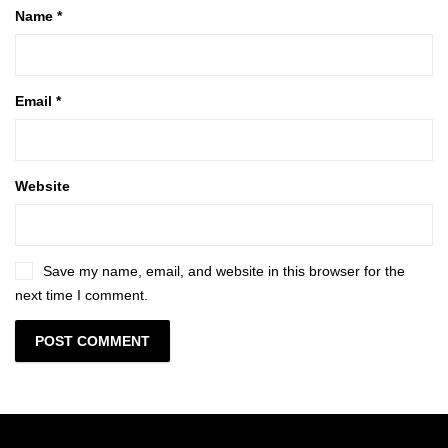
Name
*
Email
*
Website
Save my name, email, and website in this browser for the
next time I comment.