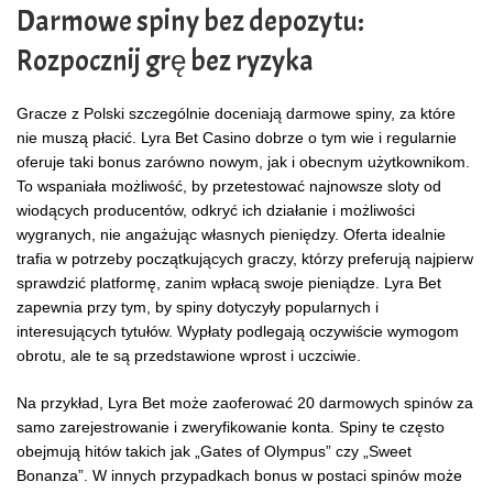
Darmowe spiny bez depozytu:
Rozpocznij grę bez ryzyka
Gracze z Polski szczególnie doceniają darmowe spiny, za które
nie muszą płacić. Lyra Bet Casino dobrze o tym wie i regularnie
oferuje taki bonus zarówno nowym, jak i obecnym użytkownikom.
To wspaniała możliwość, by przetestować najnowsze sloty od
wiodących producentów, odkryć ich działanie i możliwości
wygranych, nie angażując własnych pieniędzy. Oferta idealnie
trafia w potrzeby początkujących graczy, którzy preferują najpierw
sprawdzić platformę, zanim wpłacą swoje pieniądze. Lyra Bet
zapewnia przy tym, by spiny dotyczyły popularnych i
interesujących tytułów. Wypłaty podlegają oczywiście wymogom
obrotu, ale te są przedstawione wprost i uczciwie.
Na przykład, Lyra Bet może zaoferować 20 darmowych spinów za
samo zarejestrowanie i zweryfikowanie konta. Spiny te często
obejmują hitów takich jak „Gates of Olympus” czy „Sweet
Bonanza”. W innych przypadkach bonus w postaci spinów może