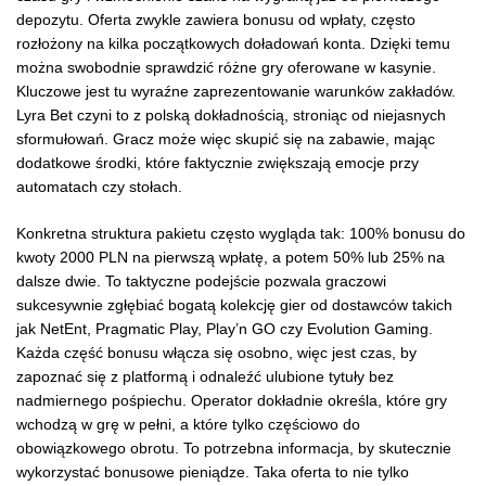
depozytu. Oferta zwykle zawiera bonusu od wpłaty, często
rozłożony na kilka początkowych doładowań konta. Dzięki temu
można swobodnie sprawdzić różne gry oferowane w kasynie.
Kluczowe jest tu wyraźne zaprezentowanie warunków zakładów.
Lyra Bet czyni to z polską dokładnością, stroniąc od niejasnych
sformułowań. Gracz może więc skupić się na zabawie, mając
dodatkowe środki, które faktycznie zwiększają emocje przy
automatach czy stołach.
Konkretna struktura pakietu często wygląda tak: 100% bonusu do
kwoty 2000 PLN na pierwszą wpłatę, a potem 50% lub 25% na
dalsze dwie. To taktyczne podejście pozwala graczowi
sukcesywnie zgłębiać bogatą kolekcję gier od dostawców takich
jak NetEnt, Pragmatic Play, Play’n GO czy Evolution Gaming.
Każda część bonusu włącza się osobno, więc jest czas, by
zapoznać się z platformą i odnaleźć ulubione tytuły bez
nadmiernego pośpiechu. Operator dokładnie określa, które gry
wchodzą w grę w pełni, a które tylko częściowo do
obowiązkowego obrotu. To potrzebna informacja, by skutecznie
wykorzystać bonusowe pieniądze. Taka oferta to nie tylko