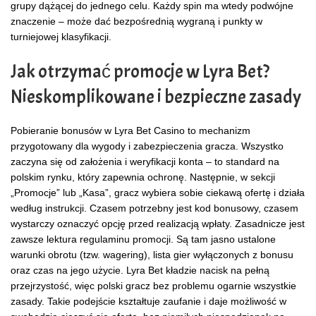
grupy dążącej do jednego celu. Każdy spin ma wtedy podwójne
znaczenie – może dać bezpośrednią wygraną i punkty w
turniejowej klasyfikacji.
Jak otrzymać promocje w Lyra Bet?
Nieskomplikowane i bezpieczne zasady
Pobieranie bonusów w Lyra Bet Casino to mechanizm
przygotowany dla wygody i zabezpieczenia gracza. Wszystko
zaczyna się od założenia i weryfikacji konta – to standard na
polskim rynku, który zapewnia ochronę. Następnie, w sekcji
„Promocje” lub „Kasa”, gracz wybiera sobie ciekawą ofertę i działa
według instrukcji. Czasem potrzebny jest kod bonusowy, czasem
wystarczy oznaczyć opcję przed realizacją wpłaty. Zasadnicze jest
zawsze lektura regulaminu promocji. Są tam jasno ustalone
warunki obrotu (tzw. wagering), lista gier wyłączonych z bonusu
oraz czas na jego użycie. Lyra Bet kładzie nacisk na pełną
przejrzystość, więc polski gracz bez problemu ogarnie wszystkie
zasady. Takie podejście kształtuje zaufanie i daje możliwość w