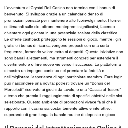
L’avventura al Crystal Roll Casino non termina con il bonus di
benvenuto. Si sviluppa grazie a un calendario denso di
promozioni pensate per mantenere alto l’coinvolgimento. I tornei
settimanali sulle slot offrono montepremi significativi, facendo
diventare ogni giocata in una potenziale scalata della classifica.
Le offerte cashback proteggono le sessioni di gioco, mentre i giri
gratis e i bonus di ricarica vengono proposti con una certa
frequenza, fornendo valore extra ai depositi. Queste iniziative non
sono banali allettamenti, ma strumenti concreti per estendere il
divertimento e offrire nuove vie verso il successo. La piattaforma
dimostra un impegno continuo nel premiare la fedeltà e
nell’migliorare l’esperienza di ogni particolare membro. Fare login
può nascondere una novità: potresti trovare un “Bonus del
Mercoledì” riservato ai giochi da tavolo, o una “Caccia al Tesoro”
a tema che premia il raggiungimento di specifici obiettivi nelle slot
selezionate. Questo ambiente di promozioni vivace fa sì che il
rapporto con il casino sia costantemente attivo e interattivo,
superando di gran lunga la banale routine di deposito e gioco.