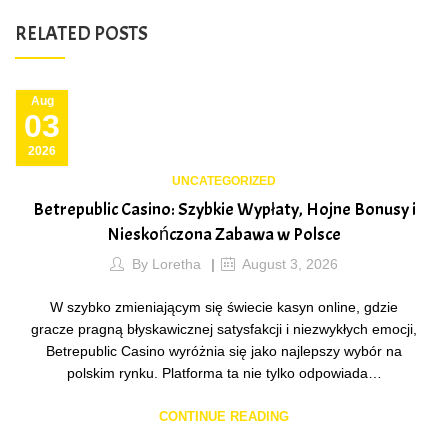
RELATED POSTS
Aug
03
2026
UNCATEGORIZED
Betrepublic Casino: Szybkie Wypłaty, Hojne Bonusy i
Nieskończona Zabawa w Polsce
By
Loretha
August 3, 2026
W szybko zmieniającym się świecie kasyn online, gdzie
gracze pragną błyskawicznej satysfakcji i niezwykłych emocji,
Betrepublic Casino wyróżnia się jako najlepszy wybór na
polskim rynku. Platforma ta nie tylko odpowiada…
CONTINUE READING