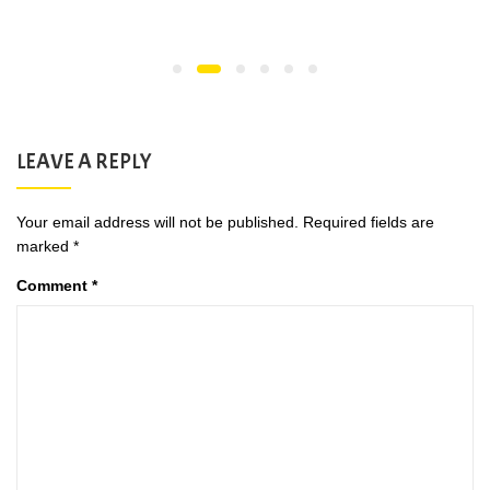
LEAVE A REPLY
Your email address will not be published.
Required fields are
marked
*
Comment
*