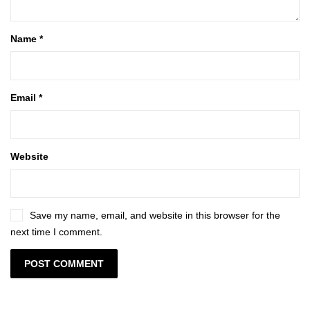
Name
*
Email
*
Website
Save my name, email, and website in this browser for the
next time I comment.