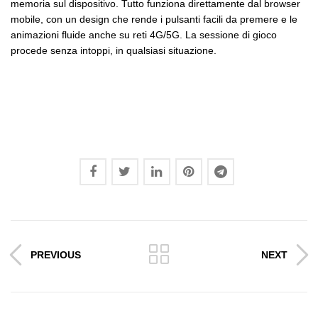
memoria sul dispositivo. Tutto funziona direttamente dal browser
mobile, con un design che rende i pulsanti facili da premere e le
animazioni fluide anche su reti 4G/5G. La sessione di gioco
procede senza intoppi, in qualsiasi situazione.
PREVIOUS
NEXT