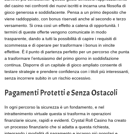
del casino nei confronti dei nuovi iscritti e incarna una filosofia di
gioco generosa e soddisfacente. Pensa a un primo deposito che
viene raddoppiato, con bonus riservati anche al secondo e terzo
versamento. Si crea così un effetto a catena di opportunità. I
termini di queste offerte vengono comunicate in modo
trasparente, dando a tutti la possibilità di capire i requisiti di
scommessa e di operare per trasformare i bonus in vincite
effettive. È il punto di partenza perfetto per un percorso che punta
a trasformare l’entusiasmo del primo giorno in soddisfazione
continua. Disporre di un capitale di gioco ampliato consente di
testare strategie e prendere confidenza con i titoli più interessanti,
senza incorrere subito in un rischio eccessivo.
Pagamenti Protetti e Senza Ostacoli
In ogni percorso la sicurezza è un fondamento, e nel
intrattenimento virtuale questa si trasforma in operazioni
finanziarie sicure, rapidi e evidenti. Crystal Roll Casino ha creato
un processo finanziario che si adatta a questa richiesta,
integrando i modalità di pagamento e incasso più popolari e