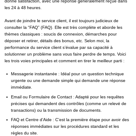
donne satisfaction, avec une réponse généralement reçue dans
les 24 à 48 heures.
Avant de joindre le service client, il est toujours judicieux de
consulter la “FAQ” (FAQ). Elle est très complète et aborde les
thèmes classiques : soucis de connexion, démarches pour
déposer et retirer, détails des bonus, etc. Selon moi, la
performance du service client s’évalue par sa capacité à
solutionner un problème sans vous faire perdre de temps. Voici
les trois voies principales et comment en tirer le meilleur parti :
Messagerie instantanée : Idéal pour un question technique
urgente ou une demande simple qui demande une réponse
immédiate.
Email ou Formulaire de Contact : Adapté pour les requêtes
précises qui demandent des contrôles (comme un relevé de
transactions) ou la transmission de documents.
FAQ et Centre d’Aide : C’est la première étape pour avoir des
réponses immédiates sur les procédures standard et les
règles du site.