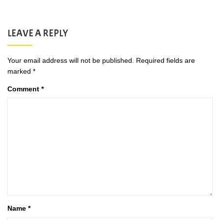
LEAVE A REPLY
Your email address will not be published.
Required fields are
marked
*
Comment
*
Name
*