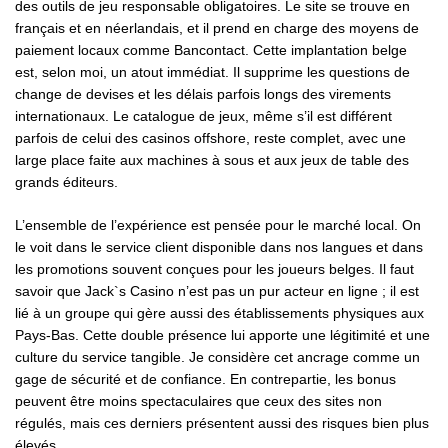
des outils de jeu responsable obligatoires. Le site se trouve en
français et en néerlandais, et il prend en charge des moyens de
paiement locaux comme Bancontact. Cette implantation belge
est, selon moi, un atout immédiat. Il supprime les questions de
change de devises et les délais parfois longs des virements
internationaux. Le catalogue de jeux, même s’il est différent
parfois de celui des casinos offshore, reste complet, avec une
large place faite aux machines à sous et aux jeux de table des
grands éditeurs.
L’ensemble de l’expérience est pensée pour le marché local. On
le voit dans le service client disponible dans nos langues et dans
les promotions souvent conçues pour les joueurs belges. Il faut
savoir que Jack`s Casino n’est pas un pur acteur en ligne ; il est
lié à un groupe qui gère aussi des établissements physiques aux
Pays-Bas. Cette double présence lui apporte une légitimité et une
culture du service tangible. Je considère cet ancrage comme un
gage de sécurité et de confiance. En contrepartie, les bonus
peuvent être moins spectaculaires que ceux des sites non
régulés, mais ces derniers présentent aussi des risques bien plus
élevés.