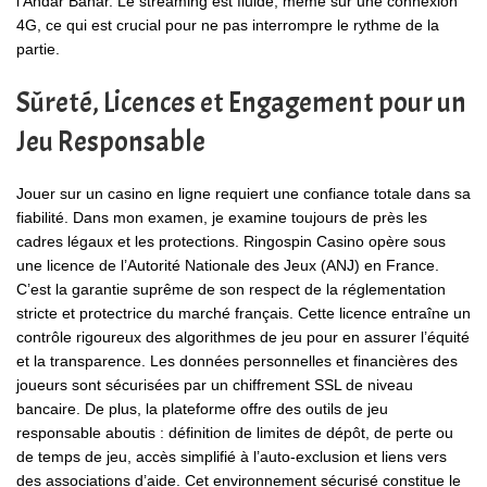
l’Andar Bahar. Le streaming est fluide, même sur une connexion
4G, ce qui est crucial pour ne pas interrompre le rythme de la
partie.
Sûreté, Licences et Engagement pour un
Jeu Responsable
Jouer sur un casino en ligne requiert une confiance totale dans sa
fiabilité. Dans mon examen, je examine toujours de près les
cadres légaux et les protections. Ringospin Casino opère sous
une licence de l’Autorité Nationale des Jeux (ANJ) en France.
C’est la garantie suprême de son respect de la réglementation
stricte et protectrice du marché français. Cette licence entraîne un
contrôle rigoureux des algorithmes de jeu pour en assurer l’équité
et la transparence. Les données personnelles et financières des
joueurs sont sécurisées par un chiffrement SSL de niveau
bancaire. De plus, la plateforme offre des outils de jeu
responsable aboutis : définition de limites de dépôt, de perte ou
de temps de jeu, accès simplifié à l’auto-exclusion et liens vers
des associations d’aide. Cet environnement sécurisé constitue le