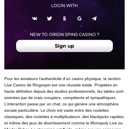
Pour les amateurs l’authenticité d’un casino physique, la section
Live Casino de Ringospin est une réussite totale. Projetées en
haute définition depuis des studios professionnels, les tables sont
animées par de vrais croupiers, compétents et sympathiques.
L’interaction passe par un chat, ce qui génère une atmosphère
sociale particulière. Le choix est vaste entre des roulettes
classiques, des roulettes à multiplicateurs, des blackjacks rapides,
et même des jeux de divertissement comme le Monopoly Live ou