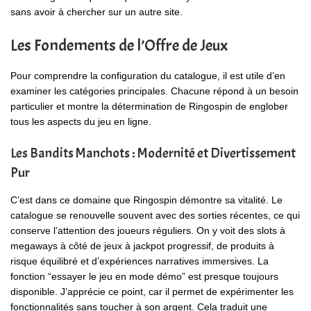
sans avoir à chercher sur un autre site.
Les Fondements de l’Offre de Jeux
Pour comprendre la configuration du catalogue, il est utile d’en
examiner les catégories principales. Chacune répond à un besoin
particulier et montre la détermination de Ringospin de englober
tous les aspects du jeu en ligne.
Les Bandits Manchots : Modernité et Divertissement
Pur
C’est dans ce domaine que Ringospin démontre sa vitalité. Le
catalogue se renouvelle souvent avec des sorties récentes, ce qui
conserve l’attention des joueurs réguliers. On y voit des slots à
megaways à côté de jeux à jackpot progressif, de produits à
risque équilibré et d’expériences narratives immersives. La
fonction “essayer le jeu en mode démo” est presque toujours
disponible. J’apprécie ce point, car il permet de expérimenter les
fonctionnalités sans toucher à son argent. Cela traduit une