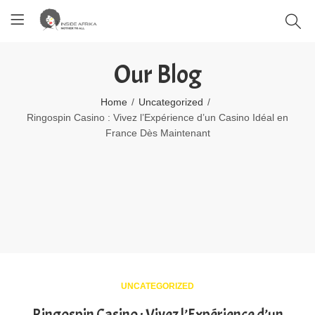
Our Blog
Home
Uncategorized
Ringospin Casino : Vivez l’Expérience d’un Casino Idéal en
France Dès Maintenant
UNCATEGORIZED
Ringospin Casino : Vivez l’Expérience d’un