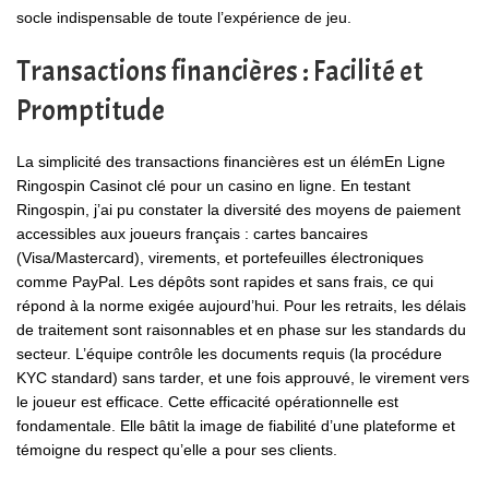
socle indispensable de toute l’expérience de jeu.
Transactions financières : Facilité et
Promptitude
La simplicité des transactions financières est un élém
En Ligne
Ringospin Casino
t clé pour un casino en ligne. En testant
Ringospin, j’ai pu constater la diversité des moyens de paiement
accessibles aux joueurs français : cartes bancaires
(Visa/Mastercard), virements, et portefeuilles électroniques
comme PayPal. Les dépôts sont rapides et sans frais, ce qui
répond à la norme exigée aujourd’hui. Pour les retraits, les délais
de traitement sont raisonnables et en phase sur les standards du
secteur. L’équipe contrôle les documents requis (la procédure
KYC standard) sans tarder, et une fois approuvé, le virement vers
le joueur est efficace. Cette efficacité opérationnelle est
fondamentale. Elle bâtit la image de fiabilité d’une plateforme et
témoigne du respect qu’elle a pour ses clients.