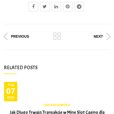
PREVIOUS
NEXT
RELATED POSTS
Aug
07
2026
UNCATEGORIZED
Hur Säker är Princess Casino? Komplett Recension