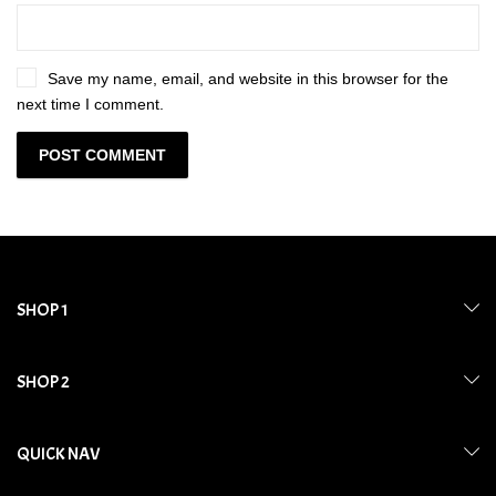
Save my name, email, and website in this browser for the
next time I comment.
SHOP 1
SHOP 2
QUICK NAV