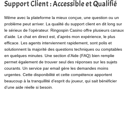
Support Client : Accessible et Qualifié
Même avec la plateforme la mieux conçue, une question ou un
problème peut arriver. La qualité du support client en dit long sur
le sérieux de l’opérateur. Ringospin Casino offre plusieurs canaux
d’aide. Le chat en direct est, d’après mon expérience, le plus
efficace. Les agents interviennent rapidement, sont polis et
solutionnent la majorité des questions techniques ou comptables
en quelques minutes. Une section d’Aide (FAQ) bien remplie
permet également de trouver seul des réponses sur les sujets
courants. Un service par email gère les demandes moins
urgentes. Cette disponibilité et cette compétence apportent
beaucoup à la tranquillité d’esprit du joueur, qui sait bénéficier
d’une aide réelle si besoin.