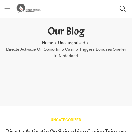
Our Blog
Home
Uncategorized
Directe Activatie On Spinorhino Casino Triggers Bonuses Sneller
in Nederland
UNCATEGORIZED
Directe Activatie On Spinorhino Casino Triggers