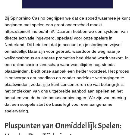
Bij Spinorhino Casino begrijpen we dat de spoed waarmee je kunt
beginnen met spelen een groot onderscheid maakt
https://spinorhino.eu/nl-nl/
. Daarom hebben we een systeem van
directe activatie ingevoerd, speciaal voor onze spelers in
Nederland. Dit betekent dat je account en je stortingen vrijwel
onmiddellijk klaar zijn voor gebruik, waardoor de weg naar je
welkomstbonus en andere promoties beduidend wordt verkort. In
een online casino-landschap waar wachttijden nog steeds
plaatsvinden, biedt onze aanpak een helder voordeel. Het proces
is ontworpen om naadloos en zonder nodeloze vertragingen te
plaatsvinden, zodat jij je kunt concentreren op wat belangrijk is:
het ontdekken van ons uitgebreide aanbod aan spellen en het
benutten van de beste bonusaanbiedingen. We zijn van mening
dat een soepele start de basis legt voor een aangename
spelervaring.
Pluspunten van Onmiddellijk Spelen: