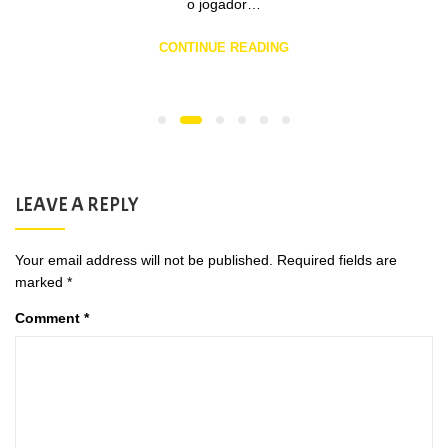
o jogador…
CONTINUE READING
LEAVE A REPLY
Your email address will not be published.
Required fields are
marked
*
Comment
*