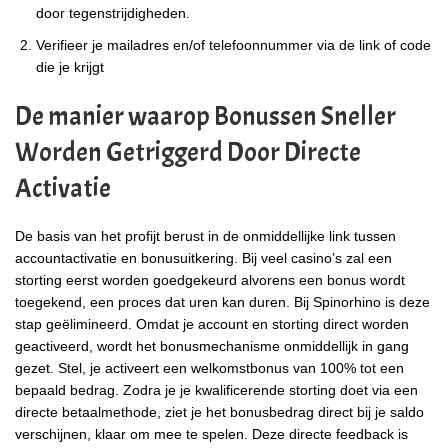
door tegenstrijdigheden.
Verifieer je mailadres en/of telefoonnummer via de link of code
die je krijgt
De manier waarop Bonussen Sneller
Worden Getriggerd Door Directe
Activatie
De basis van het profijt berust in de onmiddellijke link tussen
accountactivatie en bonusuitkering. Bij veel casino’s zal een
storting eerst worden goedgekeurd alvorens een bonus wordt
toegekend, een proces dat uren kan duren. Bij Spinorhino is deze
stap geëlimineerd. Omdat je account en storting direct worden
geactiveerd, wordt het bonusmechanisme onmiddellijk in gang
gezet. Stel, je activeert een welkomstbonus van 100% tot een
bepaald bedrag. Zodra je je kwalificerende storting doet via een
directe betaalmethode, ziet je het bonusbedrag direct bij je saldo
verschijnen, klaar om mee te spelen. Deze directe feedback is