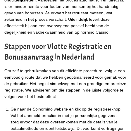
is er minder ruimte voor fouten van mensen bij het handmatig
geven van bonussen. Je ervaart het resultaat meteen, wat
zekerheid in het proces verschaft. Uiteindelijk levert deze
effectiviteit bij aan een overwegend positief beeld van de
degelijkheid en vakbekwaamheid van Spinorhino Casino.
Stappen voor Vlotte Registratie en
Bonusaanvraag in Nederland
Om zelf te gebruikmaken van dit efficiënte procedure, volg je een
eenvoudig route dat we hebben geoptimaliseerd voor gemak voor
de gebruiker. Het begint simpelweg met een grondige en precieze
registratie. We adviseren om die stappen in de juiste volgorde te
volgen voor het beste effect.
Ga naar de Spinorhino website en klik op de registreerknop.
Vul het aanmeldformulier in met je persoonlijke gegevens,
zorg ervoor dat deze overeenkomen met de details van je
betaalmethode en identiteitsbewijs. Dit voorkomt vertragingen