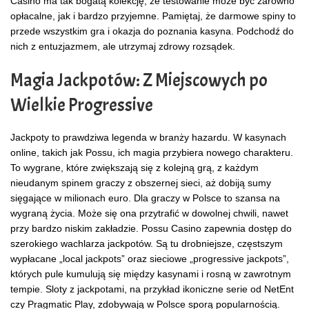
Casino ma tak bogatą kolekcję, że testowanie może być zarówno
opłacalne, jak i bardzo przyjemne. Pamiętaj, że darmowe spiny to
przede wszystkim gra i okazja do poznania kasyna. Podchodź do
nich z entuzjazmem, ale utrzymaj zdrowy rozsądek.
Magia Jackpotów: Z Miejscowych po
Wielkie Progressive
Jackpoty to prawdziwa legenda w branży hazardu. W kasynach
online, takich jak Possu, ich magia przybiera nowego charakteru.
To wygrane, które zwiększają się z kolejną grą, z każdym
nieudanym spinem graczy z obszernej sieci, aż dobiją sumy
sięgające w milionach euro. Dla graczy w Polsce to szansa na
wygraną życia. Może się ona przytrafić w dowolnej chwili, nawet
przy bardzo niskim zakładzie. Possu Casino zapewnia dostęp do
szerokiego wachlarza jackpotów. Są tu drobniejsze, częstszym
wypłacane „local jackpots” oraz sieciowe „progressive jackpots”,
których pule kumulują się między kasynami i rosną w zawrotnym
tempie. Sloty z jackpotami, na przykład ikoniczne serie od NetEnt
czy Pragmatic Play, zdobywają w Polsce sporą popularnością.