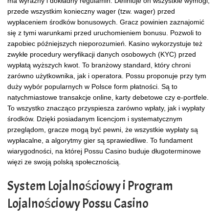
ma wyraźny i dokładny regulamin. Definiuje on wszystkie wymogi,
przede wszystkim konieczny wager (tzw. wager) przed
wypłaceniem środków bonusowych. Gracz powinien zaznajomić
się z tymi warunkami przed uruchomieniem bonusu. Pozwoli to
zapobiec późniejszych nieporozumień. Kasino wykorzystuje też
zwykłe procedury weryfikacji danych osobowych (KYC) przed
wypłatą wyższych kwot. To branżowy standard, który chroni
zarówno użytkownika, jak i operatora. Possu proponuje przy tym
duży wybór popularnych w Polsce form płatności. Są to
natychmiastowe transakcje online, karty debetowe czy e-portfele.
To wszystko znacząco przyspiesza zarówno wpłaty, jak i wypłaty
środków. Dzięki posiadanym licencjom i systematycznym
przeglądom, gracze mogą być pewni, że wszystkie wypłaty są
wypłacalne, a algorytmy gier są sprawiedliwe. To fundament
wiarygodności, na której Possu Casino buduje długoterminowe
więzi ze swoją polską społecznością.
System Lojalnościowy i Program
Lojalnościowy Possu Casino