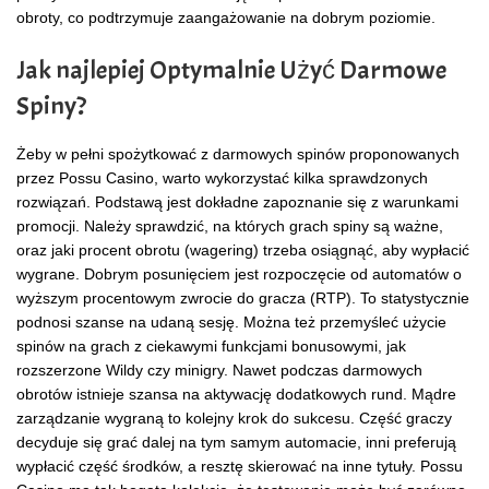
obroty, co podtrzymuje zaangażowanie na dobrym poziomie.
Jak najlepiej Optymalnie Użyć Darmowe
Spiny?
Żeby w pełni spożytkować z darmowych spinów proponowanych
przez Possu Casino, warto wykorzystać kilka sprawdzonych
rozwiązań. Podstawą jest dokładne zapoznanie się z warunkami
promocji. Należy sprawdzić, na których grach spiny są ważne,
oraz jaki procent obrotu (wagering) trzeba osiągnąć, aby wypłacić
wygrane. Dobrym posunięciem jest rozpoczęcie od automatów o
wyższym procentowym zwrocie do gracza (RTP). To statystycznie
podnosi szanse na udaną sesję. Można też przemyśleć użycie
spinów na grach z ciekawymi funkcjami bonusowymi, jak
rozszerzone Wildy czy minigry. Nawet podczas darmowych
obrotów istnieje szansa na aktywację dodatkowych rund. Mądre
zarządzanie wygraną to kolejny krok do sukcesu. Część graczy
decyduje się grać dalej na tym samym automacie, inni preferują
wypłacić część środków, a resztę skierować na inne tytuły. Possu