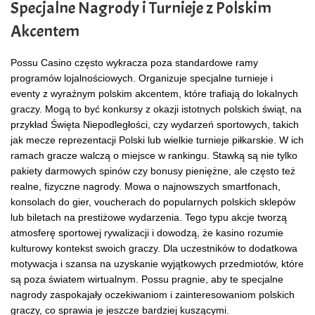
Specjalne Nagrody i Turnieje z Polskim
Akcentem
Possu Casino często wykracza poza standardowe ramy
programów lojalnościowych. Organizuje specjalne turnieje i
eventy z wyraźnym polskim akcentem, które trafiają do lokalnych
graczy. Mogą to być konkursy z okazji istotnych polskich świąt, na
przykład Święta Niepodległości, czy wydarzeń sportowych, takich
jak mecze reprezentacji Polski lub wielkie turnieje piłkarskie. W ich
ramach gracze walczą o miejsce w rankingu. Stawką są nie tylko
pakiety darmowych spinów czy bonusy pieniężne, ale często też
realne, fizyczne nagrody. Mowa o najnowszych smartfonach,
konsolach do gier, voucherach do popularnych polskich sklepów
lub biletach na prestiżowe wydarzenia. Tego typu akcje tworzą
atmosferę sportowej rywalizacji i dowodzą, że kasino rozumie
kulturowy kontekst swoich graczy. Dla uczestników to dodatkowa
motywacja i szansa na uzyskanie wyjątkowych przedmiotów, które
są poza światem wirtualnym. Possu pragnie, aby te specjalne
nagrody zaspokajały oczekiwaniom i zainteresowaniom polskich
graczy, co sprawia je jeszcze bardziej kuszącymi.