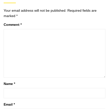
Your email address will not be published.
Required fields are
marked
*
Comment
*
Name
*
Email
*