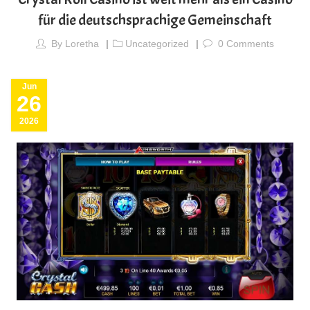
für die deutschsprachige Gemeinschaft
By
Loretha
Uncategorized
0
Comments
Jun
26
2026