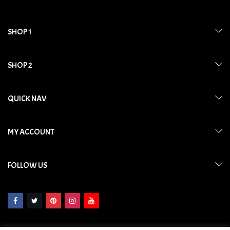
SHOP 1
SHOP 2
QUICK NAV
MY ACCOUNT
FOLLOW US