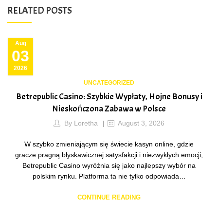
RELATED POSTS
Aug
03
2026
UNCATEGORIZED
Betrepublic Casino: Szybkie Wypłaty, Hojne Bonusy i
Nieskończona Zabawa w Polsce
By
Loretha
August 3, 2026
W szybko zmieniającym się świecie kasyn online, gdzie
gracze pragną błyskawicznej satysfakcji i niezwykłych emocji,
Betrepublic Casino wyróżnia się jako najlepszy wybór na
polskim rynku. Platforma ta nie tylko odpowiada…
CONTINUE READING