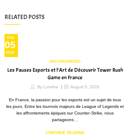
RELATED POSTS
Aug
05
2026
UNCATEGORIZED
Spinsy Casino – Criação para os Autênticos Amantes
de Casino em Portugal
By
Loretha
August 5, 2026
O cenário dos casinos online em Portugal é vasto e, por
vezes, difícil de diferenciar https://sspinsy.net/pt-pt/. O Spinsy
Casino sobressai com uma oferta nítida: foi feito a considerar
o jogador…
CONTINUE READING