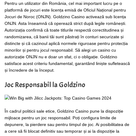
Pentru un utilizator din România, cel mai important lucru pe o
platformă de jocuri este licența emisă de Oficiul Național pentru
Jocuri de Noroc (ONJN). Goldzino Casino activează sub licența
ONJN. Asta înseamnă că operează strict după legile românești.
Autorizația confirmă că toate titlurile respectă corectitudinea și
randomizarea, că banii tăi sunt păstrați în conturi securizate și
distincte și că cazinoul aplică normele riguroase pentru protecția
minorilor și pentru jocul responsabil. Să alegi un casino cu
autorizație ONJN nu e doar un sfat, ci o obligație. Goldzino
satisface acest criteriu fundamental, garantând liniște sufletească
și încredere de la început.
Joc Responsabil la Goldzino
În cadrul politicii sale etice, Goldzino Casino pune la dispoziție
mijloace pentru un joc responsabil. Poți configura limite de
depunere, la pierdere sau pentru timpul de joc. Ai posibilitatea de
a cere să fii blocat definitiv sau temporar și ai la dispoziție la