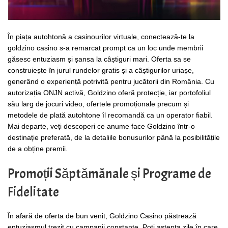
În piața autohtonă a casinourilor virtuale,
conectează-te la
goldzino casino
s-a remarcat prompt ca un loc unde membrii
găsesc entuziasm și șansa la câștiguri mari. Oferta sa se
construiește în jurul rundelor gratis și a câștigurilor uriașe,
generând o experiență potrivită pentru jucătorii din România. Cu
autorizația ONJN activă, Goldzino oferă protecție, iar portofoliul
său larg de jocuri video, ofertele promoționale precum și
metodele de plată autohtone îl recomandă ca un operator fiabil.
Mai departe, veți descoperi ce anume face Goldzino într-o
destinație preferată, de la detaliile bonusurilor până la posibilitățile
de a obține premii.
Promoții Săptămânale și Programe de
Fidelitate
În afară de oferta de bun venit, Goldzino Casino păstrează
entuziasmul trezit cu campanii constante. Poți aștepta zile în care