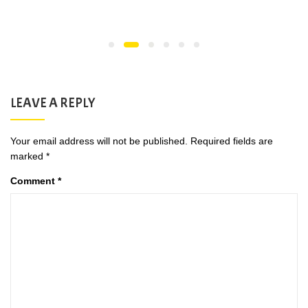
LEAVE A REPLY
Your email address will not be published.
Required fields are
marked
*
Comment
*