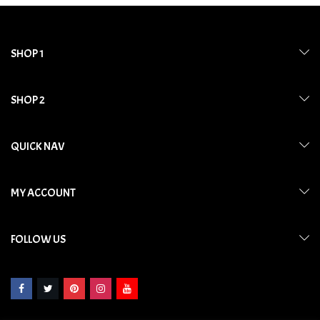
SHOP 1
SHOP 2
QUICK NAV
MY ACCOUNT
FOLLOW US