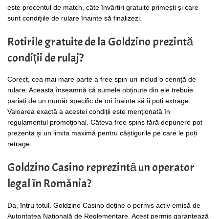
este procentul de match, câte învârtiri gratuite primești și care
sunt condițiile de rulare înainte să finalizezi.
Rotirile gratuite de la Goldzino prezintă
condiții de rulaj?
Corect, cea mai mare parte a free spin-uri includ o cerință de
rulare. Aceasta înseamnă că sumele obținute din ele trebuie
pariați de un număr specific de ori înainte să îi poți extrage.
Valoarea exactă a acestei condiții este menționată în
regulamentul promoțional. Câteva free spins fără depunere pot
prezenta și un limita maximă pentru câștigurile pe care le poți
retrage.
Goldzino Casino reprezintă un operator
legal în România?
Da, întru totul. Goldzino Casino deține o permis activ emisă de
Autoritatea Națională de Reglementare. Acest permis garantează