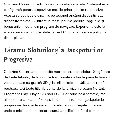
Goldzino Casino nu solicită de o aplicație separată. Sistemul este
configurată pentru dispozitive mobile printr-un site responsive.
Acesta se potrivește dinamic pe ecranul oricărui dispozitiv sau
dispozitiv tabletă. Ai intrare la toate jocurile jocurile, opțiunile și
bonusurile imediat din program de navigare. Experiența este la
același nivel de complexitate ca pe PC, cu avantajul că poți juca
din deplasare.
Tărâmul Sloturilor și al Jackpoturilor
Progresive
Goldzino Casino are o colecție mare de sute de sloturi. Se găsesc
de toate felurile, de la jocurile tradiționale cu fructe până la lansări
video actuale cu grafică 3D și istorii sofisticate. Utilizatorii români
regăsesc aici toate titlurile dorite de la furnizori precum NetEnt,
Pragmatic Play, Play’n GO sau EGT. Dar principala tentație, mai
ales pentru cei care năzuiesc la sume uriașe, sunt jackpoturile
progresive. Respectivele sunt rețele de jocuri legate între ele,
unde o mică cotă din fiecare sumă amplifică un fond comun.