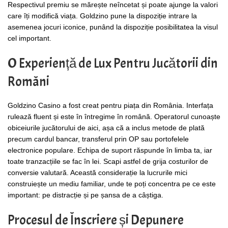
Respectivul premiu se mărește neîncetat și poate ajunge la valori
care îți modifică viața. Goldzino pune la dispoziție intrare la
asemenea jocuri iconice, punând la dispoziție posibilitatea la visul
cel important.
O Experiență de Lux Pentru Jucătorii din
Români
Goldzino Casino a fost creat pentru piața din România. Interfața
rulează fluent și este în întregime în română. Operatorul cunoaște
obiceiurile jucătorului de aici, așa că a inclus metode de plată
precum cardul bancar, transferul prin OP sau portofelele
electronice populare. Echipa de suport răspunde în limba ta, iar
toate tranzacțiile se fac în lei. Scapi astfel de grija costurilor de
conversie valutară. Această considerație la lucrurile mici
construiește un mediu familiar, unde te poți concentra pe ce este
important: pe distracție și pe șansa de a câștiga.
Procesul de Înscriere și Depunere