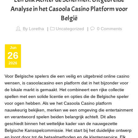
Analyse in het Casoola Casino Platform voor
België
By
Loretha
Uncategorized
0
Comments
Jun
26
2026
Voor Belgische spelers die een veilig en uitgebreid online casino
wensen, is
casoolacasino
een platform dat in het bijzonder voor
de lokale markt is gemaakt. Het combineert een rijke collectie
spellen met een solide licentie en opties die de Belgische speler
voor ogen hebben. Als we het Casoola Casino platform
nauwkeurig bekijken, merken we een omgeving die entertainment
en verantwoord spelen beiden belangrijk achtelt. Dit alles
geschiedt binnen het wettelijke kader van de nauwgezette
Belgische Kansspelcommissie. Het start bij het duidelijke ontwerp
en loopt door tot de betaalmethoden en de klantenservice. Elk