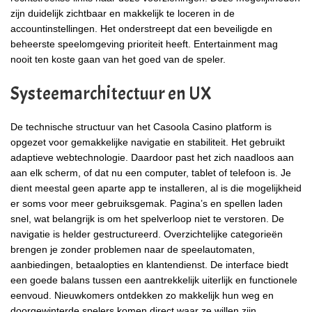
zijn duidelijk zichtbaar en makkelijk te loceren in de
accountinstellingen. Het onderstreept dat een beveiligde en
beheerste speelomgeving prioriteit heeft. Entertainment mag
nooit ten koste gaan van het goed van de speler.
Systeemarchitectuur en UX
De technische structuur van het Casoola Casino platform is
opgezet voor gemakkelijke navigatie en stabiliteit. Het gebruikt
adaptieve webtechnologie. Daardoor past het zich naadloos aan
aan elk scherm, of dat nu een computer, tablet of telefoon is. Je
dient meestal geen aparte app te installeren, al is die mogelijkheid
er soms voor meer gebruiksgemak. Pagina’s en spellen laden
snel, wat belangrijk is om het spelverloop niet te verstoren. De
navigatie is helder gestructureerd. Overzichtelijke categorieën
brengen je zonder problemen naar de speelautomaten,
aanbiedingen, betaalopties en klantendienst. De interface biedt
een goede balans tussen een aantrekkelijk uiterlijk en functionele
eenvoud. Nieuwkomers ontdekken zo makkelijk hun weg en
doorgewinterde spelers komen direct waar ze willen zijn.