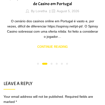
de Casino em Portugal
By
Loretha
August 5, 2026
O cenário dos casinos online em Portugal é vasto e, por
vezes, difícil de diferenciar https://sspinsy.net/pt-pt/. O Spinsy
Casino sobressai com uma oferta nítida: foi feito a considerar
o jogador…
CONTINUE READING
LEAVE A REPLY
Your email address will not be published.
Required fields are
marked
*