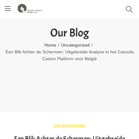
Our Blog
Home
Uncategorized
Een Blik Achter de Schermen: Uitgebreide Analyse in het Casoola
Casino Platform voor België
UNCATEGORIZED
Een Blik Achter de Schermen: Uitgebreide