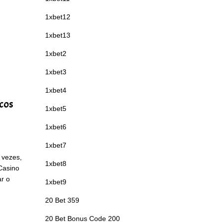
1xbet12
1xbet13
1xbet2
1xbet3
1xbet4
icos
1xbet5
1xbet6
1xbet7
 vezes,
1xbet8
 Casino
ar o
1xbet9
20 Bet 359
20 Bet Bonus Code 200