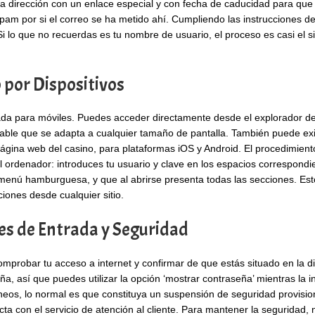
esa dirección con un enlace especial y con fecha de caducidad para qu
am por si el correo se ha metido ahí. Cumpliendo las instrucciones de
i lo que no recuerdas es tu nombre de usuario, el proceso es casi el si
o por Dispositivos
da para móviles. Puedes acceder directamente desde el explorador de
able que se adapta a cualquier tamaño de pantalla. También puede exi
ágina web del casino, para plataformas iOS y Android. El procedimient
 ordenador: introduces tu usuario y clave en los espacios correspondi
 menú hamburguesa, y que al abrirse presenta todas las secciones. Est
pciones desde cualquier sitio.
es de Entrada y Seguridad
comprobar tu acceso a internet y confirmar de que estás situado en la d
a, así que puedes utilizar la opción ‘mostrar contraseña’ mientras la i
róneos, lo normal es que constituya un suspensión de seguridad provisio
a con el servicio de atención al cliente. Para mantener la seguridad,