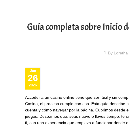
Guía completa sobre Inicio 
By
Loretha
Jun
26
2026
Acceder a un casino online tiene que ser fácil y sin com
Casino, el proceso cumple con eso. Esta guía describe pa
cuenta y cómo navegar por la página. Cubrimos desde el
juegos. Deseamos que, seas nuevo o lleves tiempo, te si
ti, con una experiencia que empieza a funcionar desde el 