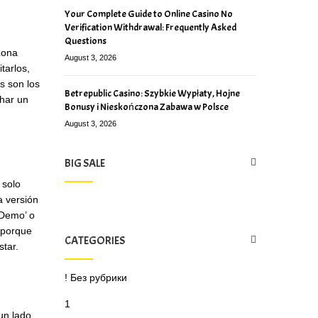
Your Complete Guide to Online Casino No
Verification Withdrawal: Frequently Asked
Questions
zona
August 3, 2026
tarlos,
s son los
Betrepublic Casino: Szybkie Wypłaty, Hojne
char un
Bonusy i Nieskończona Zabawa w Polsce
August 3, 2026
BIG SALE
 solo
a versión
 Demo’ o
, porque
CATEGORIES
star.
! Без рубрики
1
 un lado