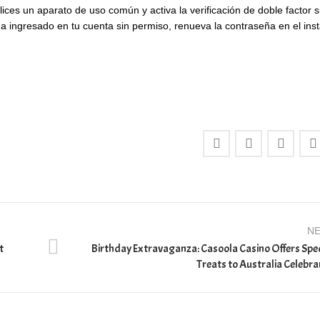
ces un aparato de uso común y activa la verificación de doble factor si
a ingresado en tu cuenta sin permiso, renueva la contraseña en el inst
N
t
Birthday Extravaganza: Casoola Casino Offers Spec
Treats to Australia Celebra