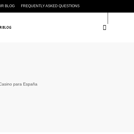
UR BLOG
FREQUENTLY ASKED QUESTIONS
CONTACT US
R BLOG
 Casino para España