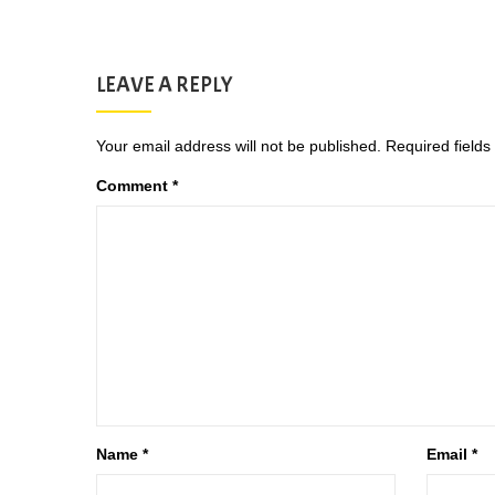
LEAVE A REPLY
Your email address will not be published.
Required field
Comment
*
Name
*
Email
*