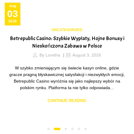
Aug
03
2026
UNCATEGORIZED
Betrepublic Casino: Szybkie Wypłaty, Hojne Bonusy i
Nieskończona Zabawa w Polsce
By
Loretha
August 3, 2026
W szybko zmieniającym się świecie kasyn online, gdzie
gracze pragną błyskawicznej satysfakcji i niezwykłych emocji,
Betrepublic Casino wyróżnia się jako najlepszy wybór na
polskim rynku. Platforma ta nie tylko odpowiada…
CONTINUE READING