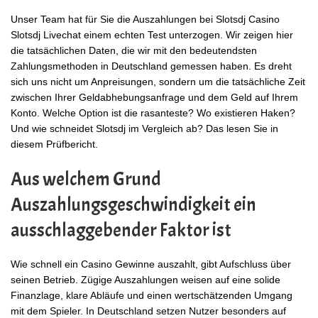
Unser Team hat für Sie die Auszahlungen bei Slotsdj
Casino
Slotsdj Livechat
einem echten Test unterzogen. Wir zeigen hier
die tatsächlichen Daten, die wir mit den bedeutendsten
Zahlungsmethoden in Deutschland gemessen haben. Es dreht
sich uns nicht um Anpreisungen, sondern um die tatsächliche Zeit
zwischen Ihrer Geldabhebungsanfrage und dem Geld auf Ihrem
Konto. Welche Option ist die rasanteste? Wo existieren Haken?
Und wie schneidet Slotsdj im Vergleich ab? Das lesen Sie in
diesem Prüfbericht.
Aus welchem Grund
Auszahlungsgeschwindigkeit ein
ausschlaggebender Faktor ist
Wie schnell ein Casino Gewinne auszahlt, gibt Aufschluss über
seinen Betrieb. Zügige Auszahlungen weisen auf eine solide
Finanzlage, klare Abläufe und einen wertschätzenden Umgang
mit dem Spieler. In Deutschland setzen Nutzer besonders auf