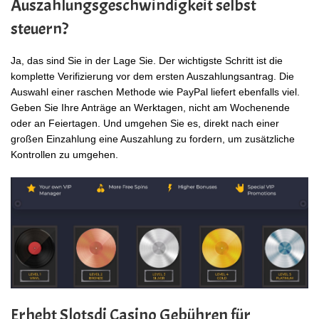
Auszahlungsgeschwindigkeit selbst
steuern?
Ja, das sind Sie in der Lage Sie. Der wichtigste Schritt ist die
komplette Verifizierung vor dem ersten Auszahlungsantrag. Die
Auswahl einer raschen Methode wie PayPal liefert ebenfalls viel.
Geben Sie Ihre Anträge an Werktagen, nicht am Wochenende
oder an Feiertagen. Und umgehen Sie es, direkt nach einer
großen Einzahlung eine Auszahlung zu fordern, um zusätzliche
Kontrollen zu umgehen.
Erhebt Slotsdj Casino Gebühren für