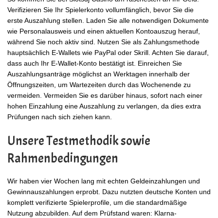
Verifizieren Sie Ihr Spielerkonto vollumfänglich, bevor Sie die
erste Auszahlung stellen. Laden Sie alle notwendigen Dokumente
wie Personalausweis und einen aktuellen Kontoauszug herauf,
während Sie noch aktiv sind. Nutzen Sie als Zahlungsmethode
hauptsächlich E-Wallets wie PayPal oder Skrill. Achten Sie darauf,
dass auch Ihr E-Wallet-Konto bestätigt ist. Einreichen Sie
Auszahlungsanträge möglichst an Werktagen innerhalb der
Öffnungszeiten, um Wartezeiten durch das Wochenende zu
vermeiden. Vermeiden Sie es darüber hinaus, sofort nach einer
hohen Einzahlung eine Auszahlung zu verlangen, da dies extra
Prüfungen nach sich ziehen kann.
Unsere Testmethodik sowie
Rahmenbedingungen
Wir haben vier Wochen lang mit echten Geldeinzahlungen und
Gewinnauszahlungen erprobt. Dazu nutzten deutsche Konten und
komplett verifizierte Spielerprofile, um die standardmäßige
Nutzung abzubilden. Auf dem Prüfstand waren: Klarna-