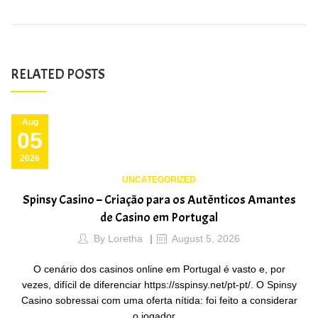
RELATED POSTS
Aug
05
2026
UNCATEGORIZED
Spinsy Casino – Criação para os Autênticos Amantes
de Casino em Portugal
By
Loretha
August 5, 2026
O cenário dos casinos online em Portugal é vasto e, por
vezes, difícil de diferenciar https://sspinsy.net/pt-pt/. O Spinsy
Casino sobressai com uma oferta nítida: foi feito a considerar
o jogador…