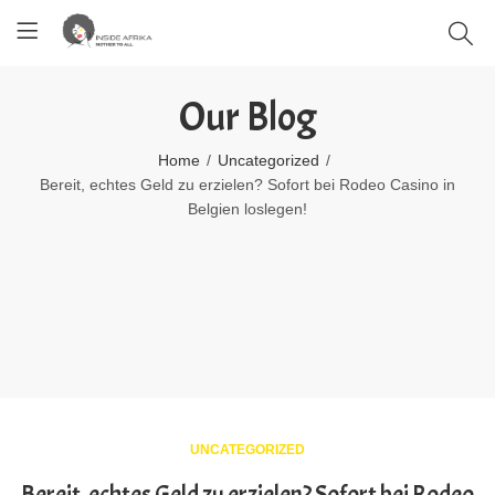
Our Blog
Home
Uncategorized
Bereit, echtes Geld zu erzielen? Sofort bei Rodeo Casino in
Belgien loslegen!
UNCATEGORIZED
Bereit, echtes Geld zu erzielen? Sofort bei Rodeo