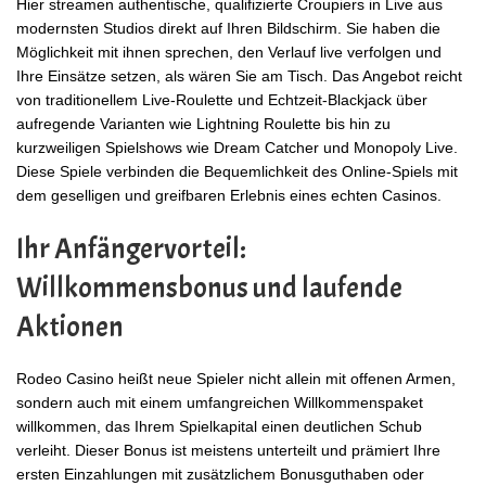
Hier streamen authentische, qualifizierte Croupiers in Live aus
modernsten Studios direkt auf Ihren Bildschirm. Sie haben die
Möglichkeit mit ihnen sprechen, den Verlauf live verfolgen und
Ihre Einsätze setzen, als wären Sie am Tisch. Das Angebot reicht
von traditionellem Live-Roulette und Echtzeit-Blackjack über
aufregende Varianten wie Lightning Roulette bis hin zu
kurzweiligen Spielshows wie Dream Catcher und Monopoly Live.
Diese Spiele verbinden die Bequemlichkeit des Online-Spiels mit
dem geselligen und greifbaren Erlebnis eines echten Casinos.
Ihr Anfängervorteil:
Willkommensbonus und laufende
Aktionen
Rodeo Casino heißt neue Spieler nicht allein mit offenen Armen,
sondern auch mit einem umfangreichen Willkommenspaket
willkommen, das Ihrem Spielkapital einen deutlichen Schub
verleiht. Dieser Bonus ist meistens unterteilt und prämiert Ihre
ersten Einzahlungen mit zusätzlichem Bonusguthaben oder