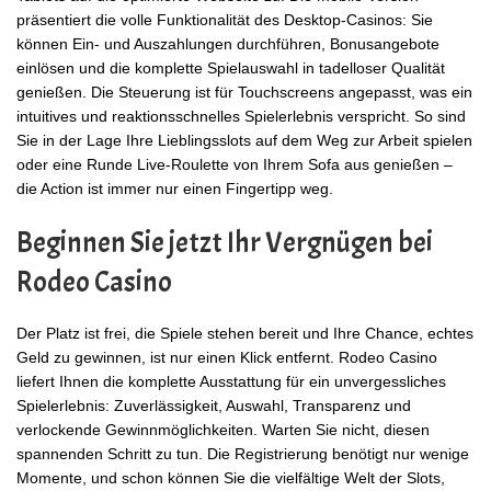
präsentiert die volle Funktionalität des Desktop-Casinos: Sie
können Ein- und Auszahlungen durchführen, Bonusangebote
einlösen und die komplette Spielauswahl in tadelloser Qualität
genießen. Die Steuerung ist für Touchscreens angepasst, was ein
intuitives und reaktionsschnelles Spielerlebnis verspricht. So sind
Sie in der Lage Ihre Lieblingsslots auf dem Weg zur Arbeit spielen
oder eine Runde Live-Roulette von Ihrem Sofa aus genießen –
die Action ist immer nur einen Fingertipp weg.
Beginnen Sie jetzt Ihr Vergnügen bei
Rodeo Casino
Der Platz ist frei, die Spiele stehen bereit und Ihre Chance, echtes
Geld zu gewinnen, ist nur einen Klick entfernt. Rodeo Casino
liefert Ihnen die komplette Ausstattung für ein unvergessliches
Spielerlebnis: Zuverlässigkeit, Auswahl, Transparenz und
verlockende Gewinnmöglichkeiten. Warten Sie nicht, diesen
spannenden Schritt zu tun. Die Registrierung benötigt nur wenige
Momente, und schon können Sie die vielfältige Welt der Slots,