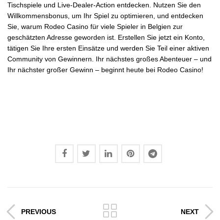
Tischspiele und Live-Dealer-Action entdecken. Nutzen Sie den
Willkommensbonus, um Ihr Spiel zu optimieren, und entdecken
Sie, warum Rodeo Casino für viele Spieler in Belgien zur
geschätzten Adresse geworden ist. Erstellen Sie jetzt ein Konto,
tätigen Sie Ihre ersten Einsätze und werden Sie Teil einer aktiven
Community von Gewinnern. Ihr nächstes großes Abenteuer – und
Ihr nächster großer Gewinn – beginnt heute bei Rodeo Casino!
PREVIOUS
NEXT