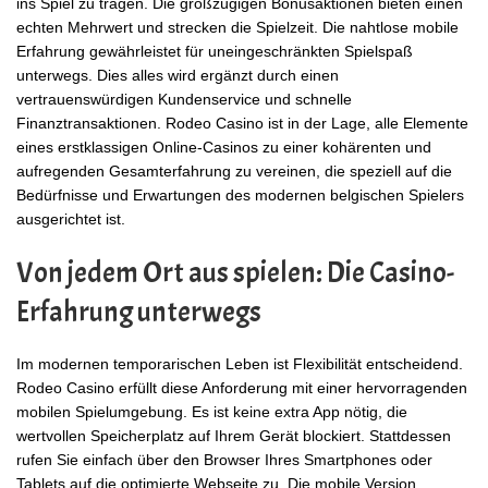
ins Spiel zu tragen. Die großzügigen Bonusaktionen bieten einen
echten Mehrwert und strecken die Spielzeit. Die nahtlose mobile
Erfahrung gewährleistet für uneingeschränkten Spielspaß
unterwegs. Dies alles wird ergänzt durch einen
vertrauenswürdigen Kundenservice und schnelle
Finanztransaktionen. Rodeo Casino ist in der Lage, alle Elemente
eines erstklassigen Online-Casinos zu einer kohärenten und
aufregenden Gesamterfahrung zu vereinen, die speziell auf die
Bedürfnisse und Erwartungen des modernen belgischen Spielers
ausgerichtet ist.
Von jedem Ort aus spielen: Die Casino-
Erfahrung unterwegs
Im modernen tempo­ra­ri­schen Leben ist Flexibilität entscheidend.
Rodeo Casino erfüllt diese Anforderung mit einer hervorragenden
mobilen Spielumgebung. Es ist keine extra App nötig, die
wertvollen Speicherplatz auf Ihrem Gerät blockiert. Stattdessen
rufen Sie einfach über den Browser Ihres Smartphones oder
Tablets auf die optimierte Webseite zu. Die mobile Version