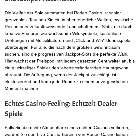
Die Vielfalt der Spielautomaten bei Rodeo Casino ist schier
grenzenlos. Tauchen Sie ein in abenteuerliche Welten, mystische
Reiche oder zukunftsweisende Landschaften mit Slots, die durch
kreative Features wie wachsende Wildsymbole, kostenlose
Drehungen mit Multiplikatoren und „Click-and-Win“-Bonusspiele
überzeugen. Für alle, die nach dem größten Gewinntraum
suchen, sind die progressiven Jackpot-Slots die perfekte Wahl.
Hier wächst der Preispool mit jedem gesetzten Cent weiter an, bis
ein glückseliger Spieler den lebensverändernden Hauptgewinn
abräumt. Die Aufregung, wenn der Jackpot zuschlägt, ist
elektrisierend und kann jede Runde zu einem unvergesslichen
Moment machen.
Echtes Casino-Feeling: Echtzeit-Dealer-
Spiele
Falls Sie die echte Atmosphäre eines echten Casinos verlieren,
werden Sie den Live-Casino-Bereich von Rodeo Casino lieben.