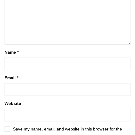
Name
*
Email
*
Website
Save my name, email, and website in this browser for the