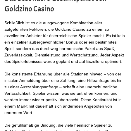
Goldzino Casino
Schließlich ist es die ausgewogene Kombination aller
aufgeführten Faktoren, die Goldzino Casino zu einem so
exzellenten Anbieter für österreichische Spieler macht. Es ist kein
ein einzelner außergewöhnlicher Bonus oder ein bestimmtes
Spiel, sondern das durchweg harmonische Paket aus Spaß,
Zuverlässigkeit, Dienstleistung und Wertschätzung. Jeder Aspekt
des Spielerlebnisses wurde geplant und auf Exzellenz optimiert.
Die konsistente Erfahrung über alle Stationen hinweg – von der
initialen Anmeldung über eine Zahlung, eine Hilfeanfrage bis hin
zu einer Auszahlungsanfrage – schafft eine unerschütterliche
Verlässlichkeit. Spieler wissen, was sie antreffen können, und
werden immer wieder positiv überrascht. Diese Kontinuität ist in
einem Markt mit dauerhaft sich ändernden Angeboten von
enormem Wert.
Die gefühlsmäßige Bindung, die viele heimische Spieler zu