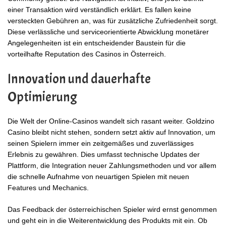
einer Transaktion wird verständlich erklärt. Es fallen keine
versteckten Gebühren an, was für zusätzliche Zufriedenheit sorgt.
Diese verlässliche und serviceorientierte Abwicklung monetärer
Angelegenheiten ist ein entscheidender Baustein für die
vorteilhafte Reputation des Casinos in Österreich.
Innovation und dauerhafte
Optimierung
Die Welt der Online-Casinos wandelt sich rasant weiter. Goldzino
Casino bleibt nicht stehen, sondern setzt aktiv auf Innovation, um
seinen Spielern immer ein zeitgemäßes und zuverlässiges
Erlebnis zu gewähren. Dies umfasst technische Updates der
Plattform, die Integration neuer Zahlungsmethoden und vor allem
die schnelle Aufnahme von neuartigen Spielen mit neuen
Features und Mechanics.
Das Feedback der österreichischen Spieler wird ernst genommen
und geht ein in die Weiterentwicklung des Produkts mit ein. Ob