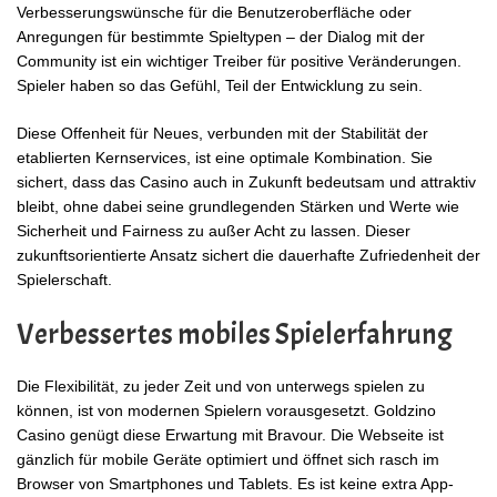
Verbesserungswünsche für die Benutzeroberfläche oder
Anregungen für bestimmte Spieltypen – der Dialog mit der
Community ist ein wichtiger Treiber für positive Veränderungen.
Spieler haben so das Gefühl, Teil der Entwicklung zu sein.
Diese Offenheit für Neues, verbunden mit der Stabilität der
etablierten Kernservices, ist eine optimale Kombination. Sie
sichert, dass das Casino auch in Zukunft bedeutsam und attraktiv
bleibt, ohne dabei seine grundlegenden Stärken und Werte wie
Sicherheit und Fairness zu außer Acht zu lassen. Dieser
zukunftsorientierte Ansatz sichert die dauerhafte Zufriedenheit der
Spielerschaft.
Verbessertes mobiles Spielerfahrung
Die Flexibilität, zu jeder Zeit und von unterwegs spielen zu
können, ist von modernen Spielern vorausgesetzt. Goldzino
Casino genügt diese Erwartung mit Bravour. Die Webseite ist
gänzlich für mobile Geräte optimiert und öffnet sich rasch im
Browser von Smartphones und Tablets. Es ist keine extra App-