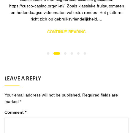
https://cusco-casino.org/nl-nl/. Zoals klassieke fruitautomaten
en hedendaagse videomaten vol extra rondes. Het platform
richt zich op gebruiksvriendelijkheid,…
CONTINUE READING
LEAVE A REPLY
Your email address will not be published.
Required fields are
marked
*
Comment
*