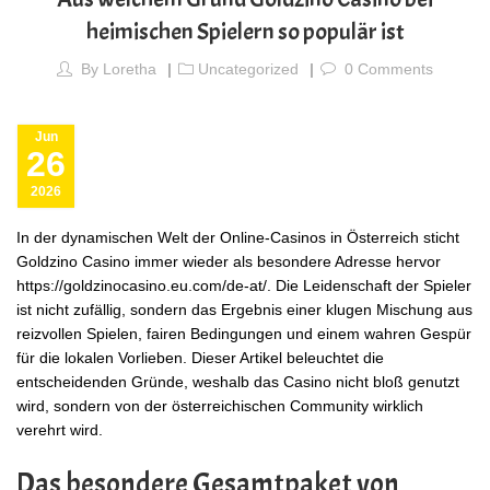
heimischen Spielern so populär ist
By
Loretha
Uncategorized
0
Comments
Jun
26
2026
In der dynamischen Welt der Online-Casinos in Österreich sticht
Goldzino Casino immer wieder als besondere Adresse hervor
https://goldzinocasino.eu.com/de-at/
. Die Leidenschaft der Spieler
ist nicht zufällig, sondern das Ergebnis einer klugen Mischung aus
reizvollen Spielen, fairen Bedingungen und einem wahren Gespür
für die lokalen Vorlieben. Dieser Artikel beleuchtet die
entscheidenden Gründe, weshalb das Casino nicht bloß genutzt
wird, sondern von der österreichischen Community wirklich
verehrt wird.
Das besondere Gesamtpaket von