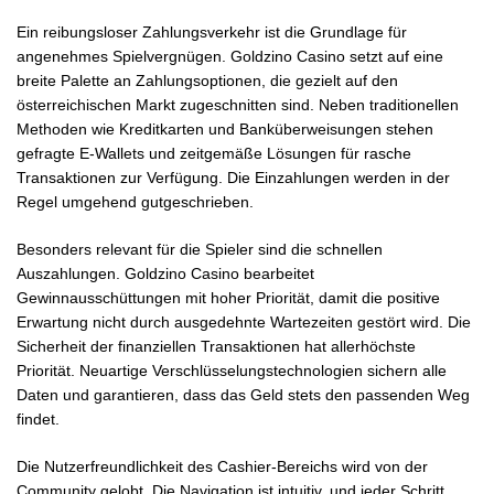
Ein reibungsloser Zahlungsverkehr ist die Grundlage für
angenehmes Spielvergnügen. Goldzino Casino setzt auf eine
breite Palette an Zahlungsoptionen, die gezielt auf den
österreichischen Markt zugeschnitten sind. Neben traditionellen
Methoden wie Kreditkarten und Banküberweisungen stehen
gefragte E-Wallets und zeitgemäße Lösungen für rasche
Transaktionen zur Verfügung. Die Einzahlungen werden in der
Regel umgehend gutgeschrieben.
Besonders relevant für die Spieler sind die schnellen
Auszahlungen. Goldzino Casino bearbeitet
Gewinnausschüttungen mit hoher Priorität, damit die positive
Erwartung nicht durch ausgedehnte Wartezeiten gestört wird. Die
Sicherheit der finanziellen Transaktionen hat allerhöchste
Priorität. Neuartige Verschlüsselungstechnologien sichern alle
Daten und garantieren, dass das Geld stets den passenden Weg
findet.
Die Nutzerfreundlichkeit des Cashier-Bereichs wird von der
Community gelobt. Die Navigation ist intuitiv, und jeder Schritt