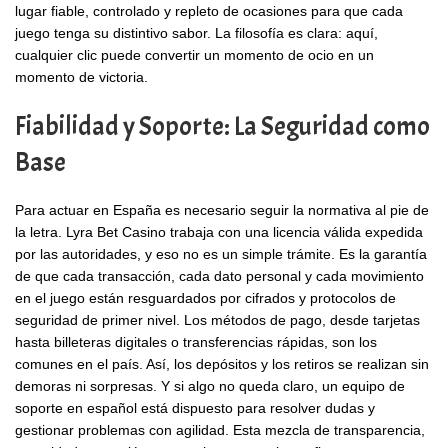
lugar fiable, controlado y repleto de ocasiones para que cada
juego tenga su distintivo sabor. La filosofía es clara: aquí,
cualquier clic puede convertir un momento de ocio en un
momento de victoria.
Fiabilidad y Soporte: La Seguridad como
Base
Para actuar en España es necesario seguir la normativa al pie de
la letra. Lyra Bet Casino trabaja con una licencia válida expedida
por las autoridades, y eso no es un simple trámite. Es la garantía
de que cada transacción, cada dato personal y cada movimiento
en el juego están resguardados por cifrados y protocolos de
seguridad de primer nivel. Los métodos de pago, desde tarjetas
hasta billeteras digitales o transferencias rápidas, son los
comunes en el país. Así, los depósitos y los retiros se realizan sin
demoras ni sorpresas. Y si algo no queda claro, un equipo de
soporte en español está dispuesto para resolver dudas y
gestionar problemas con agilidad. Esta mezcla de transparencia,