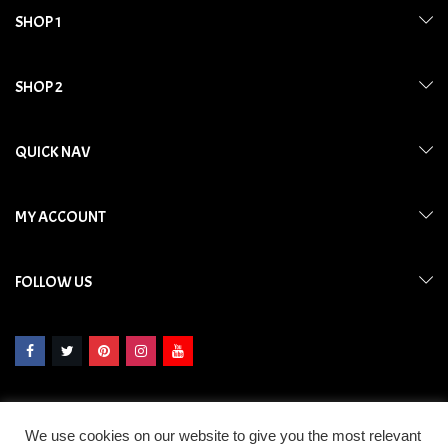
SHOP 1
SHOP 2
QUICK NAV
MY ACCOUNT
FOLLOW US
We use cookies on our website to give you the most relevant