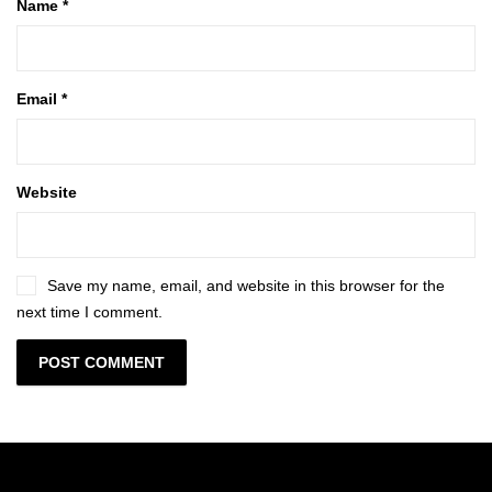
Name
*
Email
*
Website
Save my name, email, and website in this browser for the
next time I comment.