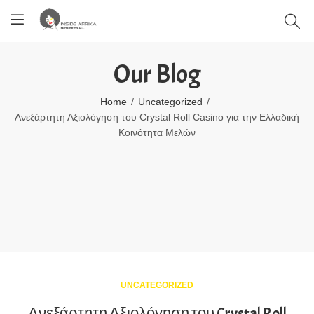
Our Blog
Home
Uncategorized
Ανεξάρτητη Αξιολόγηση του Crystal Roll Casino για την Ελλαδική
Κοινότητα Μελών
UNCATEGORIZED
Ανεξάρτητη Αξιολόγηση του Crystal Roll