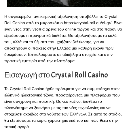
Η συγκεκριμένη αντικειμενική αξιολόγηση υποβάλλει το Crystal
Roll Casino από το μικροσκόπιο
https://crystal-roll.eu/el-gr/
. Είναι
έναν νέος στην ντόπια αρένα του online τζόγου και στο παρόν θα
εξετάσουμε τι πραγματικά διαθέτει. Θα αξιολογήσουμε τα καλά
του, αλλά και τα θέματα που χρήζουν βελτίωσης, για να
αποκτήσουν οι παίκτες στην Ελλάδα μια καθαρή εικόνα πριν
δοκιμάσουν. Επικαλούμαστε σε αδιάβλητα στοιχεία και στην
πρακτική εμπειρία από την πλατφόρμα.
Εισαγωγή στο Crystal Roll Casino
Το Crystal Roll Casino ήρθε πρόσφατα για να συμμετάσχει στον
ελληνικό ηλεκτρονικό τζόγο, προσφέροντας μια πλατφόρμα που
είναι σύγχρονη και ποιοτική. Ως νέο καζίνο, διαθέτει το
πλεονέκτημα να ξεκινήσει με τις πιο νέες τεχνολογίες και να
στοχεύσει ακριβώς στα γούστα των Ελλήνων. Σε αυτό το στάδιο,
θα εξετάσουμε τα κύρια χαρακτηριστικά του και πώς θέτει στην
τοπική αγορά.