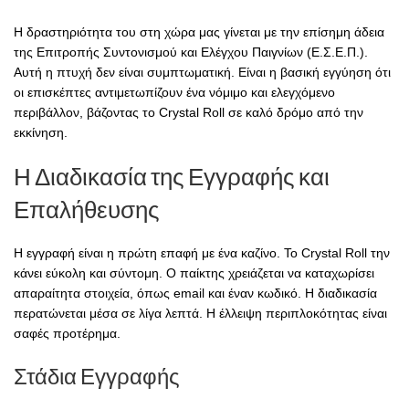
Η δραστηριότητα του στη χώρα μας γίνεται με την επίσημη άδεια
της Επιτροπής Συντονισμού και Ελέγχου Παιγνίων (Ε.Σ.Ε.Π.).
Αυτή η πτυχή δεν είναι συμπτωματική. Είναι η βασική εγγύηση ότι
οι επισκέπτες αντιμετωπίζουν ένα νόμιμο και ελεγχόμενο
περιβάλλον, βάζοντας το Crystal Roll σε καλό δρόμο από την
εκκίνηση.
Η Διαδικασία της Εγγραφής και
Επαλήθευσης
Η εγγραφή είναι η πρώτη επαφή με ένα καζίνο. Το Crystal Roll την
κάνει εύκολη και σύντομη. Ο παίκτης χρειάζεται να καταχωρίσει
απαραίτητα στοιχεία, όπως email και έναν κωδικό. Η διαδικασία
περατώνεται μέσα σε λίγα λεπτά. Η έλλειψη περιπλοκότητας είναι
σαφές προτέρημα.
Στάδια Εγγραφής