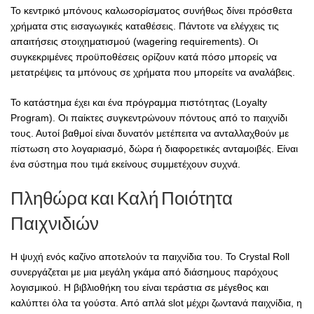
Το κεντρικό μπόνους καλωσορίσματος συνήθως δίνει πρόσθετα
χρήματα στις εισαγωγικές καταθέσεις. Πάντοτε να ελέγχεις τις
απαιτήσεις στοιχηματισμού (wagering requirements). Οι
συγκεκριμένες προϋποθέσεις ορίζουν κατά πόσο μπορείς να
μετατρέψεις τα μπόνους σε χρήματα που μπορείτε να αναλάβεις.
Το κατάστημα έχει και ένα πρόγραμμα πιστότητας (Loyalty
Program). Οι παίκτες συγκεντρώνουν πόντους από το παιχνίδι
τους. Αυτοί βαθμοί είναι δυνατόν μετέπειτα να ανταλλαχθούν με
πίστωση στο λογαριασμό, δώρα ή διαφορετικές ανταμοιβές. Είναι
ένα σύστημα που τιμά εκείνους συμμετέχουν συχνά.
Πληθώρα και Καλή Ποιότητα
Παιχνιδιών
Η ψυχή ενός καζίνο αποτελούν τα παιχνίδια του. Το Crystal Roll
συνεργάζεται με μια μεγάλη γκάμα από διάσημους παρόχους
λογισμικού. Η βιβλιοθήκη του είναι τεράστια σε μέγεθος και
καλύπτει όλα τα γούστα. Από απλά slot μέχρι ζωντανά παιχνίδια, η