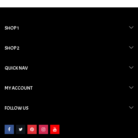
SHOP 1
SHOP 2
QUICK NAV
MY ACCOUNT
FOLLOW US