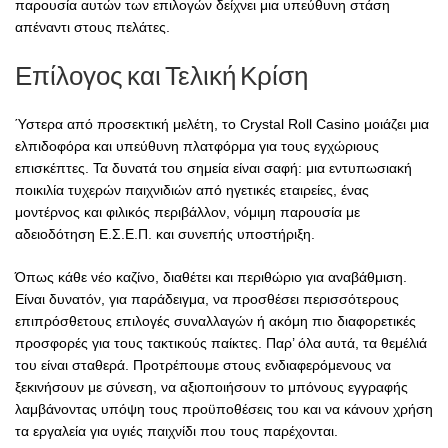
παρουσία αυτών των επιλογών δείχνει μια υπεύθυνη στάση
απέναντι στους πελάτες.
Επίλογος και Τελική Κρίση
Ύστερα από προσεκτική μελέτη, το Crystal Roll Casino μοιάζει μια
ελπιδοφόρα και υπεύθυνη πλατφόρμα για τους εγχώριους
επισκέπτες. Τα δυνατά του σημεία είναι σαφή: μια εντυπωσιακή
ποικιλία τυχερών παιχνιδιών από ηγετικές εταιρείες, ένας
μοντέρνος και φιλικός περιβάλλον, νόμιμη παρουσία με
αδειοδότηση Ε.Σ.Ε.Π. και συνεπής υποστήριξη.
Όπως κάθε νέο καζίνο, διαθέτει και περιθώριο για αναβάθμιση.
Είναι δυνατόν, για παράδειγμα, να προσθέσει περισσότερους
επιπρόσθετους επιλογές συναλλαγών ή ακόμη πιο διαφορετικές
προσφορές για τους τακτικούς παίκτες. Παρ’ όλα αυτά, τα θεμέλιά
του είναι σταθερά. Προτρέπουμε στους ενδιαφερόμενους να
ξεκινήσουν με σύνεση, να αξιοποιήσουν το μπόνους εγγραφής
λαμβάνοντας υπόψη τους προϋποθέσεις του και να κάνουν χρήση
τα εργαλεία για υγιές παιχνίδι που τους παρέχονται.