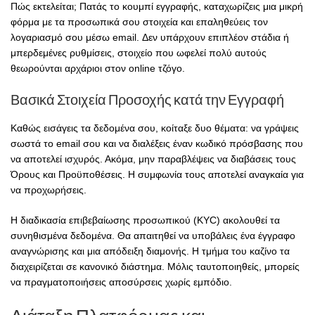
Πώς εκτελείται; Πατάς το κουμπί εγγραφής, καταχωρίζεις μια μικρή
φόρμα με τα προσωπικά σου στοιχεία και επαληθεύεις τον
λογαριασμό σου μέσω email. Δεν υπάρχουν επιπλέον στάδια ή
μπερδεμένες ρυθμίσεις, στοιχείο που ωφελεί πολύ αυτούς
θεωρούνται αρχάριοι στον online τζόγο.
Βασικά Στοιχεία Προσοχής κατά την Εγγραφή
Καθώς εισάγεις τα δεδομένα σου, κοίταξε δυο θέματα: να γράψεις
σωστά το email σου και να διαλέξεις έναν κωδικό πρόσβασης που
να αποτελεί ισχυρός. Ακόμα, μην παραβλέψεις να διαβάσεις τους
Όρους και Προϋποθέσεις. Η συμφωνία τους αποτελεί αναγκαία για
να προχωρήσεις.
Η διαδικασία επιβεβαίωσης προσωπικού (KYC) ακολουθεί τα
συνηθισμένα δεδομένα. Θα απαιτηθεί να υποβάλεις ένα έγγραφο
αναγνώρισης και μια απόδειξη διαμονής. Η τμήμα του καζίνο τα
διαχειρίζεται σε κανονικό διάστημα. Μόλις ταυτοποιηθείς, μπορείς
να πραγματοποιήσεις αποσύρσεις χωρίς εμπόδιο.