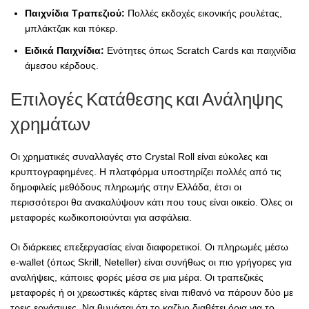
Παιχνίδια Τραπεζιού:
Πολλές εκδοχές εικονικής ρουλέτας,
μπλάκτζακ και πόκερ.
Ειδικά Παιχνίδια:
Ενότητες όπως Scratch Cards και παιχνίδια
άμεσου κέρδους.
Επιλογές Κατάθεσης και Ανάληψης
χρημάτων
Οι χρηματικές συναλλαγές στο Crystal Roll είναι εύκολες και
κρυπτογραφημένες. Η πλατφόρμα υποστηρίζει πολλές από τις
δημοφιλείς μεθόδους πληρωμής στην Ελλάδα, έτσι οι
περισσότεροι θα ανακαλύψουν κάτι που τους είναι οικείο. Όλες οι
μεταφορές κωδικοποιούνται για ασφάλεια.
Οι διάρκειες επεξεργασίας είναι διαφορετικοί. Οι πληρωμές μέσω
e-wallet (όπως Skrill, Neteller) είναι συνήθως οι πιο γρήγορες για
αναλήψεις, κάποιες φορές μέσα σε μια μέρα. Οι τραπεζικές
μεταφορές ή οι χρεωστικές κάρτες είναι πιθανό να πάρουν δύο με
τρεις εργάσιμες. Να θυμάσαι ότι το καζίνο διαθέτει όρια για το