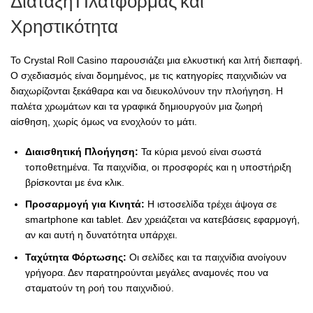
Διάταξη Πλατφόρμας και
Χρηστικότητα
Το Crystal Roll Casino παρουσιάζει μια ελκυστική και λιτή διεπαφή.
Ο σχεδιασμός είναι δομημένος, με τις κατηγορίες παιχνιδιών να
διαχωρίζονται ξεκάθαρα και να διευκολύνουν την πλοήγηση. Η
παλέτα χρωμάτων και τα γραφικά δημιουργούν μια ζωηρή
αίσθηση, χωρίς όμως να ενοχλούν το μάτι.
Διαισθητική Πλοήγηση:
Τα κύρια μενού είναι σωστά
τοποθετημένα. Τα παιχνίδια, οι προσφορές και η υποστήριξη
βρίσκονται με ένα κλικ.
Προσαρμογή για Κινητά:
Η ιστοσελίδα τρέχει άψογα σε
smartphone και tablet. Δεν χρειάζεται να κατεβάσεις εφαρμογή,
αν και αυτή η δυνατότητα υπάρχει.
Ταχύτητα Φόρτωσης:
Οι σελίδες και τα παιχνίδια ανοίγουν
γρήγορα. Δεν παρατηρούνται μεγάλες αναμονές που να
σταματούν τη ροή του παιχνιδιού.