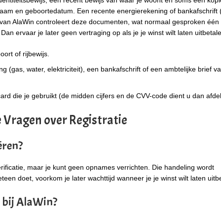
e naam en geboortedatum. Een recente energierekening of bankafschrift (
 van AlaWin controleert deze documenten, wat normaal gesproken één 
n ervaar je later geen vertraging op als je je winst wilt laten uitbetal
ort of rijbewijs.
(gas, water, elektriciteit), een bankafschrift of een ambtelijke brief v
ard die je gebruikt (de midden cijfers en de CVV-code dient u dan afde
 Vragen over Registratie
ëren?
erificatie, maar je kunt geen opnames verrichten. Die handeling wordt
eteen doet, voorkom je later wachttijd wanneer je je winst wilt laten uitb
g bij AlaWin?