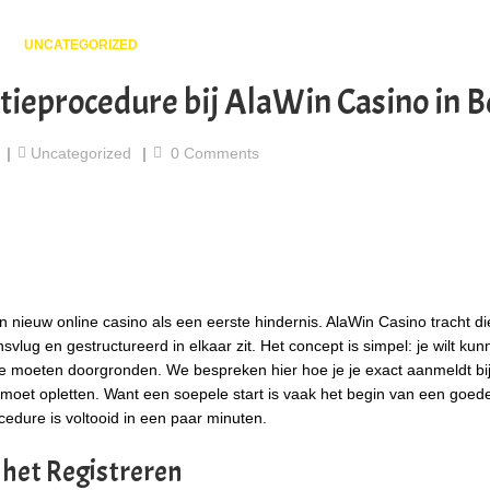
UNCATEGORIZED
tieprocedure bij AlaWin Casino in B
Uncategorized
0
Comments
n nieuw online casino als een eerste hindernis. AlaWin Casino tracht di
svlug en gestructureerd in elkaar zit. Het concept is simpel: je wilt ku
te moeten doorgronden. We bespreken hier hoe je je exact aanmeldt bi
 moet opletten. Want een soepele start is vaak het begin van een goed
cedure is voltooid in een paar minuten.
j het Registreren