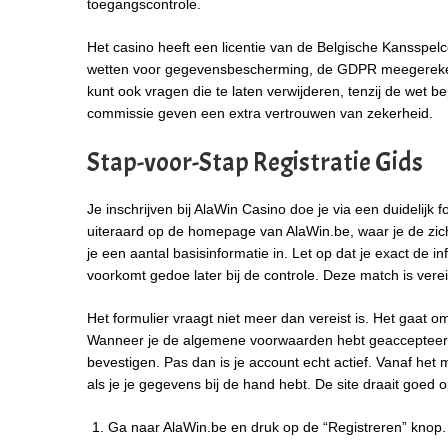
toegangscontrole.
Het casino heeft een licentie van de Belgische Kansspe
wetten voor gegevensbescherming, de GDPR meegerekend
kunt ook vragen die te laten verwijderen, tenzij de wet 
commissie geven een extra vertrouwen van zekerheid.
Stap-voor-Stap Registratie Gids
Je inschrijven bij AlaWin Casino doe je via een duidelijk f
uiteraard op de homepage van AlaWin.be, waar je de zicht
je een aantal basisinformatie in. Let op dat je exact de info
voorkomt gedoe later bij de controle. Deze match is vere
Het formulier vraagt niet meer dan vereist is. Het gaat om
Wanneer je de algemene voorwaarden hebt geaccepteerd, 
bevestigen. Pas dan is je account echt actief. Vanaf het m
als je je gegevens bij de hand hebt. De site draait goed
Ga naar AlaWin.be en druk op de “Registreren” knop.