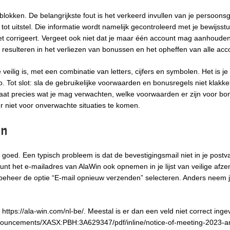
lblokken. De belangrijkste fout is het verkeerd invullen van je persoon
 tot uitstel. Die informatie wordt namelijk gecontroleerd met je bewijsst
 het corrigeert. Vergeet ook niet dat je maar één account mag aanhouden
 resulteren in het verliezen van bonussen en het opheffen van alle acc
ilig is, met een combinatie van letters, cijfers en symbolen. Het is je
. Tot slot: sla de gebruikelijke voorwaarden en bonusregels niet klakke
 staat precies wat je mag verwachten, welke voorwaarden er zijn voor b
er niet voor onverwachte situaties te komen.
en
oed. Een typisch probleem is dat de bevestigingsmail niet in je postv
nt het e-mailadres van AlaWin ook opnemen in je lijst van veilige afze
ountbeheer de optie “E-mail opnieuw verzenden” selecteren. Anders neem 
n
https://ala-win.com/nl-be/
. Meestal is er dan een veld niet correct ingev
nnouncements/XASX:PBH:3A629347/pdf/inline/notice-of-meeting-2023-a