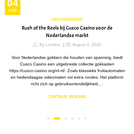
04
2026
UNCATEGORIZED
Rush of the Reels bij Cusco Casino voor de
Nederlandse markt
By
Loretha
August 4, 2026
Voor Nederlandse gokkers die houden van spanning, biedt
Cusco Casino een uitgebreide collectie gokkasten
https://cusco-casino.org/nl-nl/. Zoals klassieke fruitautomaten
en hedendaagse videomaten vol extra rondes. Het platform
richt zich op gebruiksvriendelijkheid,…
CONTINUE READING