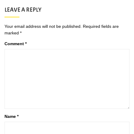
LEAVE A REPLY
Your email address will not be published.
Required fields are
marked
*
Comment
*
Name
*