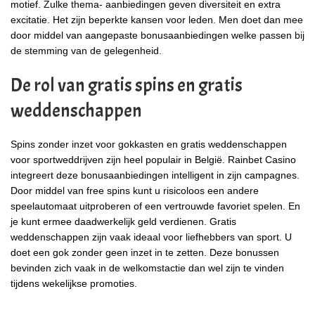
motief. Zulke thema- aanbiedingen geven diversiteit en extra
excitatie. Het zijn beperkte kansen voor leden. Men doet dan mee
door middel van aangepaste bonusaanbiedingen welke passen bij
de stemming van de gelegenheid.
De rol van gratis spins en gratis
weddenschappen
Spins zonder inzet voor gokkasten en gratis weddenschappen
voor sportweddrijven zijn heel populair in België. Rainbet Casino
integreert deze bonusaanbiedingen intelligent in zijn campagnes.
Door middel van free spins kunt u risicoloos een andere
speelautomaat uitproberen of een vertrouwde favoriet spelen. En
je kunt ermee daadwerkelijk geld verdienen. Gratis
weddenschappen zijn vaak ideaal voor liefhebbers van sport. U
doet een gok zonder geen inzet in te zetten. Deze bonussen
bevinden zich vaak in de welkomstactie dan wel zijn te vinden
tijdens wekelijkse promoties.