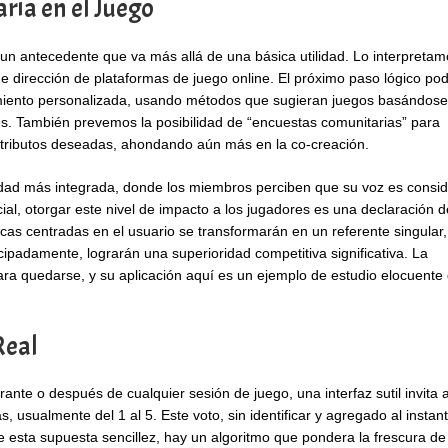
ria en el Juego
 un antecedente que va más allá de una básica utilidad. Lo interpreta
 dirección de plataformas de juego online. El próximo paso lógico pod
miento personalizada, usando métodos que sugieran juegos basándose
es. También prevemos la posibilidad de “encuestas comunitarias” para
atributos deseadas, ahondando aún más en la co-creación.
vidad más integrada, donde los miembros perciben que su voz es consi
al, otorgar este nivel de impacto a los jugadores es una declaración d
cas centradas en el usuario se transformarán en un referente singular,
ipadamente, lograrán una superioridad competitiva significativa. La
 para quedarse, y su aplicación aquí es un ejemplo de estudio elocuente
Real
ante o después de cualquier sesión de juego, una interfaz sutil invita a
 usualmente del 1 al 5. Este voto, sin identificar y agregado al instant
 esta supuesta sencillez, hay un algoritmo que pondera la frescura de