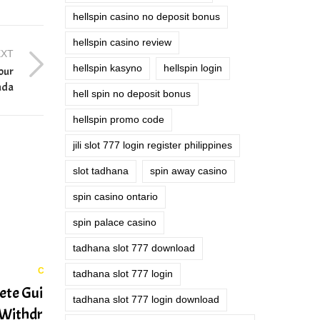
hellspin casino no deposit bonus
hellspin casino review
EXT
hellspin kasyno
hellspin login
pour
ada
hell spin no deposit bonus
hellspin promo code
jili slot 777 login register philippines
slot tadhana
spin away casino
spin casino ontario
Aug
spin palace casino
03
tadhana slot 777 download
2026
CASINO
tadhana slot 777 login
te Guide to Online Casino No
Betrepublic 
tadhana slot 777 login download
 Withdrawal: Frequently Asked
Bonusy i N