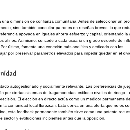
a una dimensión de confianza comunitaria. Antes de seleccionar un pro
omedio, sino también consultar patrones en reseñas breves, lo que redu
referencia apoyada en iguales ahorra esfuerzo y capital, orientando la
os afines. Asimismo, concede a cada usuario un grado evidente de infl
e. Por último, fomenta una conexión más analítica y dedicada con los
bajar por preservar parámetros elevados para impedir quedar en el olvi
unidad
listado autogestionado y socialmente relevante. Las preferencias de ju
n por ciertas sistemas de tragamonedas, estilos o niveles de riesgo
precisión. El elección en directo actúa como un medidor permanente d
 la comunidad local florezcan. Esto deriva en una oferta que no es c
mino, esta feedback permanente también sirve como una potente recur
 sector y evoluciones incipientes antes que la oposición.