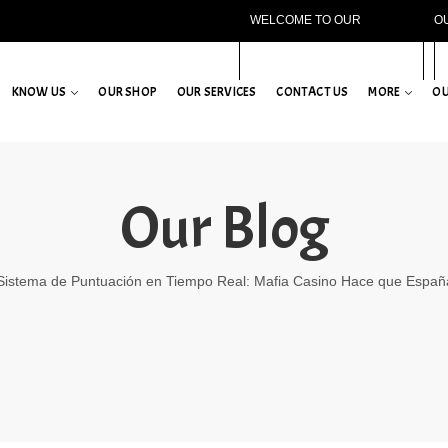
WELCOME TO OUR
O
WEBSITE!
KNOW US
OUR SHOP
OUR SERVICES
CONTACT US
MORE
OU
Our Blog
Sistema de Puntuación en Tiempo Real: Mafia Casino Hace que Españ