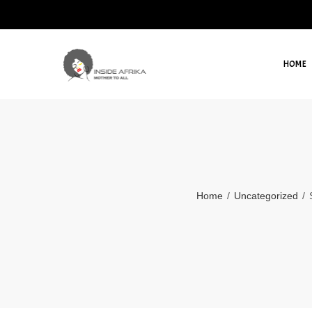
HOME
Home
Uncategorized