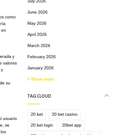
July 2026
June 2026
mos como
May 2026
ría
 en
April 2026
March 2026
derada y
February 2026
e valores
January 2026
 y
+ Show more
 de su
TAG CLOUD
20 bet
20 bet casino
l usuario
20 bet login
20bet app
e, se
 los