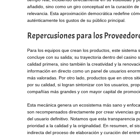
añadido, sino como un giro conceptual en la curación de c
relevancia. Esta aproximación democrática redefine cómo 
auténticamente los gustos de su público principal.
Repercusiones para los Proveedor
Para los equipos que crean los productos, este sistema 
concluye con su salida; su trayectoria dentro del casino 
calidad primera, sino también la creatividad y la renova
información en directo como un panel de usuarios eno
más valoradas. Por otro lado, productos que en otros siti
por su calidad, si logran sintonizar con los usuarios, p
compañías más grandes y con mayor capital de promoci
Esta mecánica genera un ecosistema más sano y enfocad
son recompensados directamente por crear vivencias grati
del usuario definitivo. Notamos que esta transparencia pu
prioridad a la calidad y la originalidad. En resumen, el s
indirecta del proceso de elaboración y curación del entre