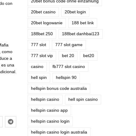
20bet bonus code ohne einzahlung
ado con
20bet casino
20bet login
20bet logowanie
188 bet link
188bet 250
188bet danhbai123
777 slot
777 slot game
Mafia
s, como
777 slot vip
bet 20
bet20
nduce a
, es una
casino
fb777 slot casino
dicional.
hell spin
hellspin 90
hellspin bonus code australia
hellspin casino
hell spin casino
hellspin casino app
hellspin casino login
hellspin casino login australia