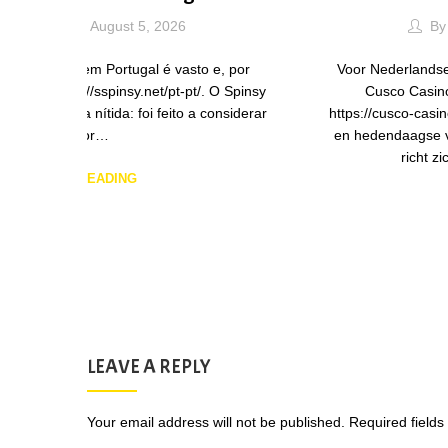
Loretha
August 5, 2026
B
sinos online em Portugal é vasto e, por
Voor Nederlandse
ferenciar https://sspinsy.net/pt-pt/. O Spinsy
Cusco Casino
m uma oferta nítida: foi feito a considerar
https://cusco-casin
o jogador…
en hedendaagse vi
richt z
CONTINUE READING
LEAVE A REPLY
Your email address will not be published.
Required field