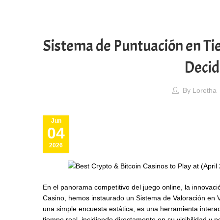
Sistema de Puntuación en Ti
Decid
By
Loretha
Jun
04
2026
En el panorama competitivo del juego online, la innovaci
Casino, hemos instaurado un Sistema de Valoración en V
una simple encuesta estática; es una herramienta intera
tiempo real, incidiendo directamente en su visibilidad y