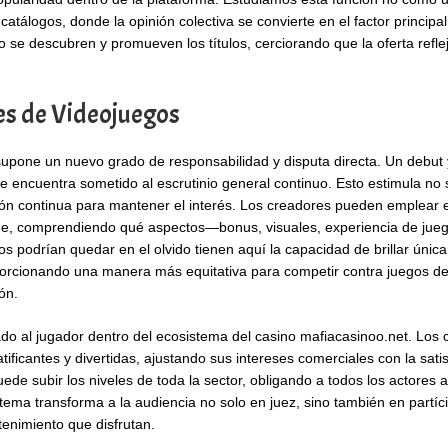
atálogos, donde la opinión colectiva se convierte en el factor principa
se descubren y promueven los títulos, cerciorando que la oferta refle
es de Videojuegos
supone un nuevo grado de responsabilidad y disputa directa. Un debut
se encuentra sometido al escrutinio general continuo. Esto estimula no 
ción continua para mantener el interés. Los creadores pueden emplear 
rme, comprendiendo qué aspectos—bonus, visuales, experiencia de ju
os podrían quedar en el olvido tienen aquí la capacidad de brillar úni
roporcionando una manera más equitativa para competir contra juegos d
ón.
o al jugador dentro del ecosistema del casino
mafiacasinoo.net
. Los 
ficantes y divertidas, ajustando sus intereses comerciales con la sati
ede subir los niveles de toda la sector, obligando a todos los actores a
istema transforma a la audiencia no solo en juez, sino también en partíc
tenimiento que disfrutan.