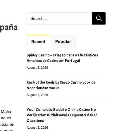
spaña
Recent
Popular
Spinsy Casino – Criação para os Autênticos
Amantes de Casino em Portugal
August 5, 2026
Rush of the Reels bij Cusco Casino voor de
Nederlandse markt
August 4, 2026
Your Complete Guide to Online Casino No
 Mafia
Verification Withdrawal: Frequently Asked
 no es
Questions
rtida en
August 3, 2026
 un mero