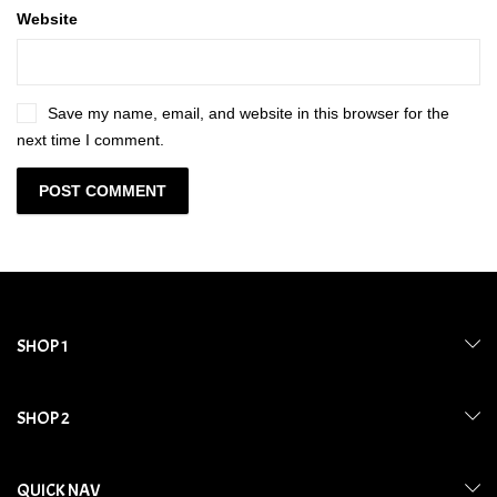
Website
Save my name, email, and website in this browser for the
next time I comment.
SHOP 1
SHOP 2
QUICK NAV