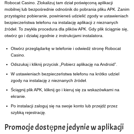
Robocat Casino. Zlokalizuj tam dział poświęconą aplikacji
mobilnej lub bezpośrednie odnośnik do pobrania pliku APK. Zanim
przystąpisz pobieranie, powinieneś udzielić zgody w ustawieniach
bezpieczeństwa telefonu na instalację aplikacji z nieznanych
źródeł. To zwykła procedura dla plików APK. Gdy plik ściągnie się,
otwórz go i działaj zgodnie z instrukcjami instalatora.
Otwórz przeglądarkę w telefonie i odwiedź stronę Robocat
Casino.
Odszukaj i kliknij przycisk „Pobierz aplikację na Android”.
W ustawieniach bezpieczeństwa telefonu na krótko udziel
zgody na instalację z nieznanych źródeł.
Ściągnij plik APK, kliknij go i kieruj się za wskazówkami na
ekranie.
Po instalacji zaloguj się na swoje konto lub przejdź przez
szybką rejestrację.
Promocje dostępne jedynie w aplikacji