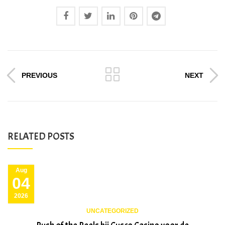
PREVIOUS
NEXT
RELATED POSTS
Aug
04
2026
UNCATEGORIZED