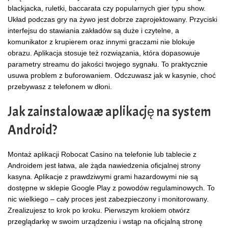
blackjacka, ruletki, baccarata czy popularnych gier typu show.
Układ podczas gry na żywo jest dobrze zaprojektowany. Przyciski
interfejsu do stawiania zakładów są duże i czytelne, a
komunikator z krupierem oraz innymi graczami nie blokuje
obrazu. Aplikacja stosuje też rozwiązania, która dopasowuje
parametry streamu do jakości twojego sygnału. To praktycznie
usuwa problem z buforowaniem. Odczuwasz jak w kasynie, choć
przebywasz z telefonem w dłoni.
Jak zainstalowaæ aplikację na system
Android?
Montaż aplikacji Robocat Casino na telefonie lub tablecie z
Androidem jest łatwa, ale żąda nawiedzenia oficjalnej strony
kasyna. Aplikacje z prawdziwymi grami hazardowymi nie są
dostępne w sklepie Google Play z powodów regulaminowych. To
nic wielkiego – cały proces jest zabezpieczony i monitorowany.
Zrealizujesz to krok po kroku. Pierwszym krokiem otwórz
przeglądarkę w swoim urządzeniu i wstąp na oficjalną stronę