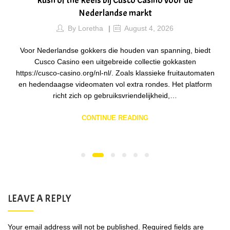
Rush of the Reels bij Cusco Casino voor de
Nederlandse markt
By
Loretha
August 4, 2026
Voor Nederlandse gokkers die houden van spanning, biedt
Cusco Casino een uitgebreide collectie gokkasten
https://cusco-casino.org/nl-nl/. Zoals klassieke fruitautomaten
en hedendaagse videomaten vol extra rondes. Het platform
richt zich op gebruiksvriendelijkheid,…
CONTINUE READING
LEAVE A REPLY
Your email address will not be published.
Required fields are