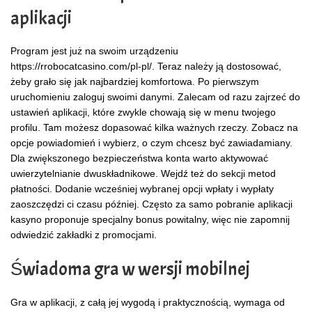
aplikacji
Program jest już na swoim urządzeniu
https://rrobocatcasino.com/pl-pl/
. Teraz należy ją dostosować,
żeby grało się jak najbardziej komfortowa. Po pierwszym
uruchomieniu zaloguj swoimi danymi. Zalecam od razu zajrzeć do
ustawień aplikacji, które zwykle chowają się w menu twojego
profilu. Tam możesz dopasować kilka ważnych rzeczy. Zobacz na
opcje powiadomień i wybierz, o czym chcesz być zawiadamiany.
Dla zwiększonego bezpieczeństwa konta warto aktywować
uwierzytelnianie dwuskładnikowe. Wejdź też do sekcji metod
płatności. Dodanie wcześniej wybranej opcji wpłaty i wypłaty
zaoszczędzi ci czasu później. Często za samo pobranie aplikacji
kasyno proponuje specjalny bonus powitalny, więc nie zapomnij
odwiedzić zakładki z promocjami.
Świadoma gra w wersji mobilnej
Gra w aplikacji, z całą jej wygodą i praktycznością, wymaga od