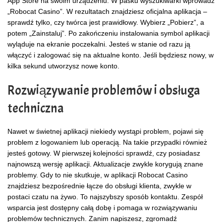
App Store na swoim urządzeniu. W pasku wyszukiwarki wprowadź
„Robocat Casino”. W rezultatach znajdziesz oficjalna aplikacja –
sprawdź tylko, czy twórca jest prawidłowy. Wybierz „Pobierz”, a
potem „Zainstaluj”. Po zakończeniu instalowania symbol aplikacji
wyląduje na ekranie poczekalni. Jesteś w stanie od razu ją
włączyć i zalogować się na aktualne konto. Jeśli będziesz nowy, w
kilka sekund utworzysz nowe konto.
Rozwiązywanie problemów i obsługa
techniczna
Nawet w świetnej aplikacji niekiedy wystąpi problem, pojawi się
problem z logowaniem lub operacją. Na takie przypadki również
jesteś gotowy. W pierwszej kolejności sprawdź, czy posiadasz
najnowszą wersję aplikacji. Aktualizacje zwykle korygują znane
problemy. Gdy to nie skutkuje, w aplikacji Robocat Casino
znajdziesz bezpośrednie łącze do obsługi klienta, zwykle w
postaci czatu na żywo. To najszybszy sposób kontaktu. Zespół
wsparcia jest dostępny całą dobę i pomaga w rozwiązywaniu
problemów technicznych. Zanim napiszesz, zgromadź