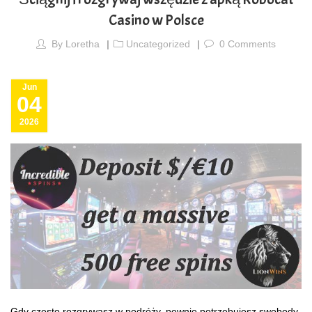
Casino w Polsce
By
Loretha
Uncategorized
0
Comments
Jun
04
2026
Gdy często rozgrywasz w podróży, pewnie potrzebujesz swobody.