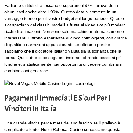
Parliamo di titoli che toccano o superano il 97%, arrivando in
alcuni casi anche oltre il 99%. Questo dato si converte in un
vantaggio teorico per il vostro budget sul lungo periodo. Queste
slot spaziano dai classici modelli a frutta ai video slot più moderni,
ricchi di animazioni. Non sono solo macchine matematicamente
interessanti. Offrono esperienze di gioco coinvolgenti, con grafica
di qualità e narrazioni appassionanti. Le offriamo perché
sappiamo che il giocatore italiano valuta sia la sostanza che la
forma. Qui le due cose seguono insieme, offrendo sessioni più
lunghe e, statisticamente, più opportunità di vedere combinarsi
combinazioni generose.
Pagamenti Immediati E Sicuri Per I
Vincitori In Italia
Una grande vincita perde metà del suo fascino se il prelievo è
complicato e lento. Noi di Robocat Casino conosciamo questa