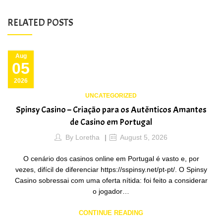
RELATED POSTS
Aug
05
2026
UNCATEGORIZED
Spinsy Casino – Criação para os Autênticos Amantes
de Casino em Portugal
By
Loretha
August 5, 2026
O cenário dos casinos online em Portugal é vasto e, por
vezes, difícil de diferenciar https://sspinsy.net/pt-pt/. O Spinsy
Casino sobressai com uma oferta nítida: foi feito a considerar
o jogador…
CONTINUE READING