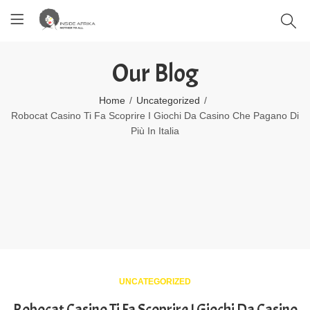
Our Blog
Home
Uncategorized
Robocat Casino Ti Fa Scoprire I Giochi Da Casino Che Pagano Di
Più In Italia
UNCATEGORIZED
Robocat Casino Ti Fa Scoprire I Giochi Da Casino