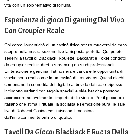
vita con un solo tentativo di fortuna.
Esperienze di gioco Di gaming Dal Vivo
Con Croupier Reale
Chi cerca l’autenticità di un casinò fisico senza muoversi da casa
scopre nella nostra sezione live la risposta perfetta. Qui potete
sedervi a tavoli di Blackjack, Roulette, Baccarat e Poker condotti
da croupier reali in diretta streaming da studi professionali.
L’interazione è genuina, l’atmosfera è carica e le opportunità di
vincita sono reali come in un casinò di Las Vegas. Questi giochi
combinano la comodità del digitale al brivido del reale. Spesso
includono varianti con regole speciali e side bet che possono
accrescere notevolmente l’importo delle vincite. Per il giocatore
italiano che stima il rituale, la socialità e l’emozione pura, le sale
live di Robocat Casino costituiscono il massimo
dell’intrattenimento online di qualità.
Tavoli Da Gioco: Blackjack E Ruota Della