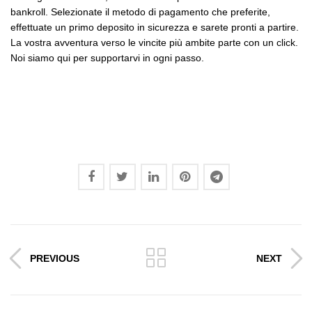
bankroll. Selezionate il metodo di pagamento che preferite,
effettuate un primo deposito in sicurezza e sarete pronti a partire.
La vostra avventura verso le vincite più ambite parte con un click.
Noi siamo qui per supportarvi in ogni passo.
PREVIOUS
NEXT