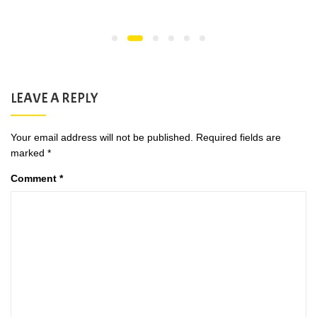
LEAVE A REPLY
Your email address will not be published.
Required fields are
marked
*
Comment
*