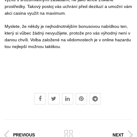
prostředky. Takový postoj vás uchrání před deziluzí a umožní vám
akci casina využít na maximum.
Myslete, že někdy je nejhodnotnějším bonusovou nabídkou ten,
který si vůbec žádný nevyužijete, protože pro vás výhodný není v
danou chvíli. Volba založené na vědomostech je v online hazardu
tou nejlepší možnou taktikou.
PREVIOUS
NEXT