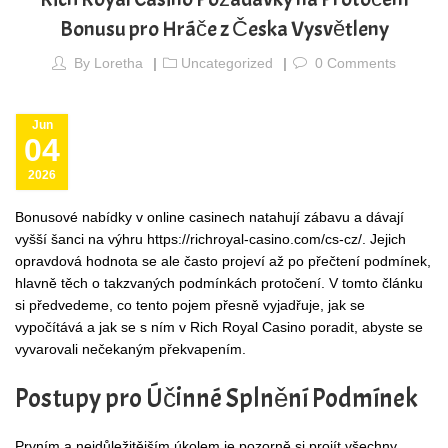
Bonusu pro Hráče z Česka Vysvětleny
By
Loretha
Uncategorized
0
Comments
Jun
04
2026
Bonusové nabídky v online casinech natahují zábavu a dávají
vyšší šanci na výhru
https://richroyal-casino.com/cs-cz/
. Jejich
opravdová hodnota se ale často projeví až po přečtení podmínek,
hlavně těch o takzvaných podmínkách protočení. V tomto článku
si předvedeme, co tento pojem přesně vyjadřuje, jak se
vypočítává a jak se s ním v Rich Royal Casino poradit, abyste se
vyvarovali nečekaným překvapením.
Postupy pro Účinné Splnění Podmínek
Prvním a nejdůležitějším úkolem je pozorně si projít všechny