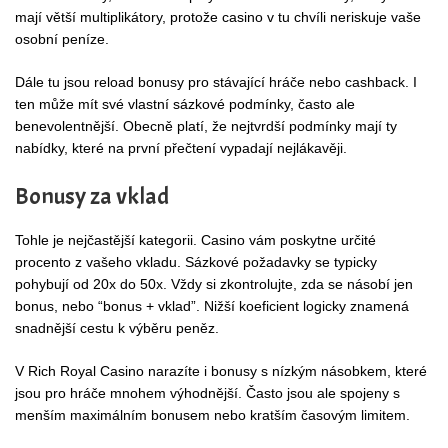
mají větší multiplikátory, protože casino v tu chvíli neriskuje vaše
osobní peníze.
Dále tu jsou reload bonusy pro stávající hráče nebo cashback. I
ten může mít své vlastní sázkové podmínky, často ale
benevolentnější. Obecně platí, že nejtvrdší podmínky mají ty
nabídky, které na první přečtení vypadají nejlákavěji.
Bonusy za vklad
Tohle je nejčastější kategorii. Casino vám poskytne určité
procento z vašeho vkladu. Sázkové požadavky se typicky
pohybují od 20x do 50x. Vždy si zkontrolujte, zda se násobí jen
bonus, nebo “bonus + vklad”. Nižší koeficient logicky znamená
snadnější cestu k výběru peněz.
V Rich Royal Casino narazíte i bonusy s nízkým násobkem, které
jsou pro hráče mnohem výhodnější. Často jsou ale spojeny s
menším maximálním bonusem nebo kratším časovým limitem.