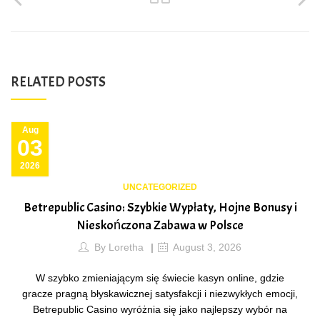
RELATED POSTS
Aug
03
2026
UNCATEGORIZED
Betrepublic Casino: Szybkie Wypłaty, Hojne Bonusy i
Nieskończona Zabawa w Polsce
By
Loretha
August 3, 2026
W szybko zmieniającym się świecie kasyn online, gdzie
gracze pragną błyskawicznej satysfakcji i niezwykłych emocji,
Betrepublic Casino wyróżnia się jako najlepszy wybór na