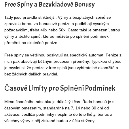
Free Spiny a Bezvkladové Bonusy
Tady jsou pravidla striktnější. Výhry z bezplatných spinů se
zpravidla berou za bonusové peníze a podléhají vysokým
požadavkům, třeba 40x nebo 50x. Často také je omezení, strop
výhry z těchto spinů, kterou můžete po splnění podmínek
přeměnit na skutečné peníze.
Free spiny se většinou poskytují na specifický automat. Peníze z
nich pak absolvují běžným procesem přeměny. Typickou chybou
je myslet si, že peníze z free spinů jsou vybíratelné okamžitě a
bez žádných dalších pravidel.
Časové Limity pro Splnění Podmínek
Mimo finančního násobku je důležitý i čas. Řada bonusů je s
časovým omezením, standardně na 7, 14 nebo 30 dní od
aktivace. Jestliže podmínky nesplníte do této lhůty, bonus a
všechny výhry z něj získané budou z účtu strženy.