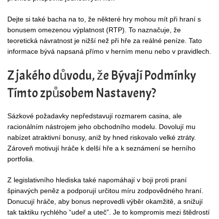
Dejte si také bacha na to, že některé hry mohou mít při hraní s
bonusem omezenou výplatnost (RTP). To naznačuje, že
teoretická návratnost je nižší než při hře za reálné peníze. Tato
informace bývá napsaná přímo v herním menu nebo v pravidlech.
Z jakého důvodu, že Bývají Podmínky
Tímto způsobem Nastaveny?
Sázkové požadavky nepředstavují rozmarem casina, ale
racionálním nástrojem jeho obchodního modelu. Dovolují mu
nabízet atraktivní bonusy, aniž by hned riskovalo velké ztráty.
Zároveň motivují hráče k delší hře a k seznámení se herního
portfolia.
Z legislativního hlediska také napomáhají v boji proti praní
špinavých peněz a podporují určitou míru zodpovědného hraní.
Donucují hráče, aby bonus neprovedli výběr okamžitě, a snižují
tak taktiku rychlého “udeř a uteč”. Je to kompromis mezi štědrostí