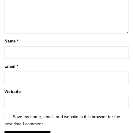
Name
*
Email
*
Website
Save my name, email, and website in this browser for the
next time I comment.