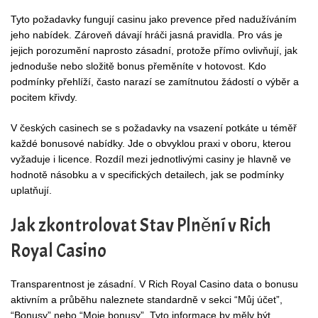
Tyto požadavky fungují casinu jako prevence před nadužíváním
jeho nabídek. Zároveň dávají hráči jasná pravidla. Pro vás je
jejich porozumění naprosto zásadní, protože přímo ovlivňují, jak
jednoduše nebo složitě bonus přeměníte v hotovost. Kdo
podmínky přehlíží, často narazí se zamítnutou žádostí o výběr a
pocitem křivdy.
V českých casinech se s požadavky na vsazení potkáte u téměř
každé bonusové nabídky. Jde o obvyklou praxi v oboru, kterou
vyžaduje i licence. Rozdíl mezi jednotlivými casiny je hlavně ve
hodnotě násobku a v specifických detailech, jak se podmínky
uplatňují.
Jak zkontrolovat Stav Plnění v Rich
Royal Casino
Transparentnost je zásadní. V Rich Royal Casino data o bonusu
aktivním a průběhu naleznete standardně v sekci “Můj účet”,
“Bonusy” nebo “Moje bonusy”. Tyto informace by měly být