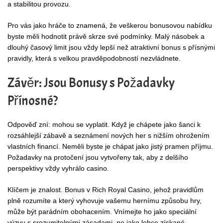
a stabilitou provozu.
Pro vás jako hráče to znamená, že veškerou bonusovou nabídku
byste měli hodnotit právě skrze své podmínky. Malý násobek a
dlouhý časový limit jsou vždy lepší než atraktivní bonus s přísnými
pravidly, která s velkou pravděpodobností nezvládnete.
Závěr: Jsou Bonusy s Požadavky
Přínosné?
Odpověď zní: mohou se vyplatit. Když je chápete jako šanci k
rozsáhlejší zábavě a seznámení nových her s nižším ohrožením
vlastních financí. Neměli byste je chápat jako jistý pramen příjmu.
Požadavky na protočení jsou vytvořeny tak, aby z delšího
perspektivy vždy vyhrálo casino.
Klíčem je znalost. Bonus v Rich Royal Casino, jehož pravidlům
plně rozumíte a který vyhovuje vašemu hernímu způsobu hry,
může být parádním obohacením. Vnímejte ho jako speciální
výzvu s srozumitelnými zásadami, ne jako lehce získané