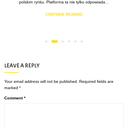
polskim rynku. Platforma ta nie tylko odpowiada…
CONTINUE READING
LEAVE A REPLY
Your email address will not be published.
Required fields are
marked
*
Comment
*