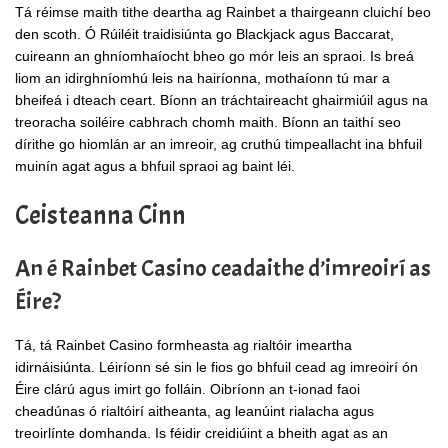
Tá réimse maith tithe deartha ag Rainbet a thairgeann cluichí beo
den scoth. Ó Rúiléit traidisiúnta go Blackjack agus Baccarat,
cuireann an ghníomhaíocht bheo go mór leis an spraoi. Is breá
liom an idirghníomhú leis na hairíonna, mothaíonn tú mar a
bheifeá i dteach ceart. Bíonn an tráchtaireacht ghairmiúil agus na
treoracha soiléire cabhrach chomh maith. Bíonn an taithí seo
dírithe go hiomlán ar an imreoir, ag cruthú timpeallacht ina bhfuil
muinín agat agus a bhfuil spraoi ag baint léi.
Ceisteanna Cinn
An é Rainbet Casino ceadaithe d’imreoirí as
Éire?
Tá, tá Rainbet Casino formheasta ag rialtóir imeartha
idirnáisiúnta. Léiríonn sé sin le fios go bhfuil cead ag imreoirí ón
Éire clárú agus imirt go folláin. Oibríonn an t-ionad faoi
cheadúnas ó rialtóirí aitheanta, ag leanúint rialacha agus
treoirlínte domhanda. Is féidir creidiúint a bheith agat as an