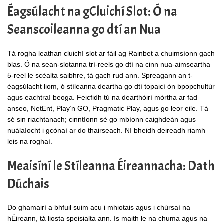
Éagsúlacht na gCluichí Slot: Ó na
Seanscoileanna go dtí an Nua
Tá rogha leathan cluichí slot ar fáil ag Rainbet a chuimsíonn gach
blas. Ó na sean-slotanna trí-reels go dtí na cinn nua-aimseartha
5-reel le scéalta saibhre, tá gach rud ann. Spreagann an t-
éagsúlacht liom, ó stíleanna deartha go dtí topaicí ón bpopchultúr
agus eachtraí beoga. Feicfidh tú na dearthóirí mórtha ar fad
anseo, NetEnt, Play’n GO, Pragmatic Play, agus go leor eile. Tá
sé sin riachtanach; cinntíonn sé go mbíonn caighdeán agus
nuálaíocht i gcónaí ar do thairseach. Ní bheidh deireadh riamh
leis na roghaí.
Meaisíní le Stíleanna Éireannacha: Dath
Dúchais
Do ghamairí a bhfuil suim acu i mhiotais agus i chúrsaí na
hÉireann, tá liosta speisialta ann. Is maith le na chuma agus na