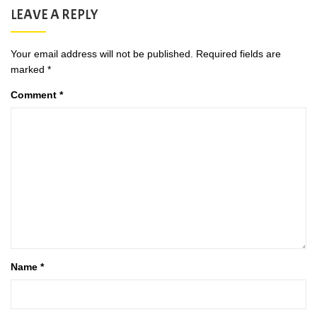
LEAVE A REPLY
Your email address will not be published.
Required fields are
marked
*
Comment
*
Name
*