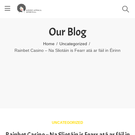
Our Blog
Home
Uncategorized
Rainbet Casino – Na Sliotáin is Fearr atá ar fáil in Éirinn
UNCATEGORIZED
Rainbet Casino – Na Sliotáin is Fearr atá ar fáil in