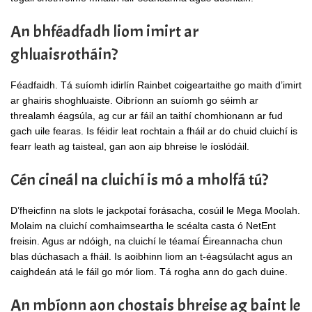
An bhféadfadh liom imirt ar
ghluaisrotháin?
Féadfaidh. Tá suíomh idirlín Rainbet coigeartaithe go maith d’imirt
ar ghairis shoghluaiste. Oibríonn an suíomh go séimh ar
threalamh éagsúla, ag cur ar fáil an taithí chomhionann ar fud
gach
uile
fearas. Is féidir leat rochtain a fháil ar do chuid cluichí is
fearr leath ag taisteal, gan aon aip bhreise le íoslódáil.
Cén cineál na cluichí is mó a mholfá tú?
D’fheicfinn na slots le jackpotaí forásacha, cosúil le Mega Moolah.
Molaim na cluichí comhaimseartha le scéalta casta ó NetEnt
freisin. Agus ar ndóigh, na cluichí le téamaí Éireannacha chun
blas dúchasach a fháil. Is aoibhinn liom an t-éagsúlacht agus an
caighdeán atá le fáil go mór liom. Tá rogha ann do gach duine.
An mbíonn aon chostais bhreise ag baint le