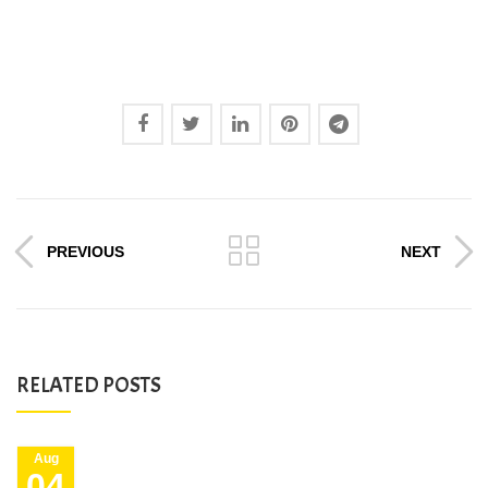
PREVIOUS
NEXT
RELATED POSTS
Aug
04