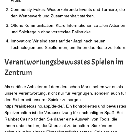
Profil.
Community-Fokus: Wiederkehrende Events und Turniere, die
den Wettbewerb und Zusammenhalt stärken.
Offene Kommunikation: Klare Informationen zu allen Aktionen
und Spielregeln ohne versteckte Fallstricke.
Innovation: Wir sind stets auf der Jagd nach neuen
Technologien und Spielformen, um Ihnen das Beste zu liefern.
Verantwortungsbewusstes Spielen im
Zentrum
Als seriöser Anbieter auf dem deutschen Markt sehen wir es als
unsere Verantwortung, nicht nur für Vergnügen, sondern auch für
den Sicherheit unserer Spieler zu sorgen
https://rainbetcasino.app/de-de/
. Ein kontrolliertes und bewusstes
Spielverhalten ist die Voraussetzung für nachhaltigen Spaß. Bei
Rainbet Casino finden Sie daher eine Auswahl von Tools, die
Ihnen dabei helfen, die Übersicht zu behalten. Sie können
beispielsweise eigene Einzahlungslimits setzen, Spielpausen