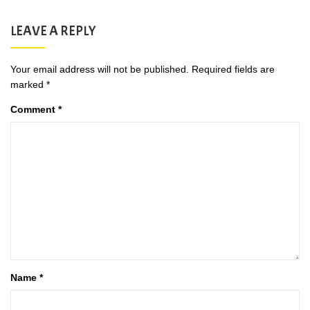
LEAVE A REPLY
Your email address will not be published.
Required fields are
marked
*
Comment
*
Name
*