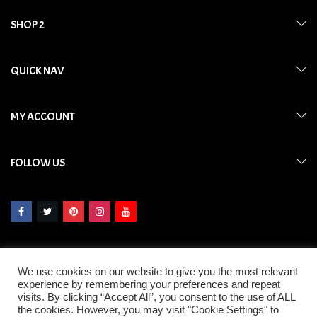
SHOP 2
QUICK NAV
MY ACCOUNT
FOLLOW US
We use cookies on our website to give you the most relevant
experience by remembering your preferences and repeat
visits. By clicking “Accept All”, you consent to the use of ALL
the cookies. However, you may visit "Cookie Settings" to
Insideafrika.store © 2020 by Inside Afrika All Rights Reserved.