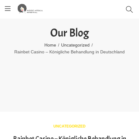
Our Blog
Home
Uncategorized
Rainbet Casino – Königliche Behandlung in Deutschland
UNCATEGORIZED
Rainbet Casino – Königliche Behandlung in