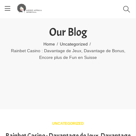
Our Blog
Home
Uncategorized
Rainbet Casino : Davantage de Jeux, Davantage de Bonus,
Encore plus de Fun en Suisse
UNCATEGORIZED
Rainbet Casino : Davantage de Jeux, Davantage