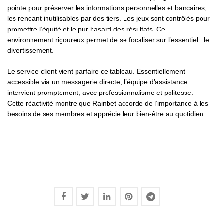
pointe pour préserver les informations personnelles et bancaires,
les rendant inutilisables par des tiers. Les jeux sont contrôlés pour
promettre l’équité et le pur hasard des résultats. Ce
environnement rigoureux permet de se focaliser sur l’essentiel : le
divertissement.
Le service client vient parfaire ce tableau. Essentiellement
accessible via un messagerie directe, l’équipe d’assistance
intervient promptement, avec professionnalisme et politesse.
Cette réactivité montre que Rainbet accorde de l’importance à les
besoins de ses membres et apprécie leur bien-être au quotidien.