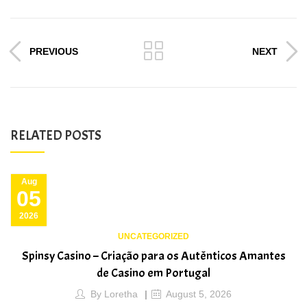
PREVIOUS
NEXT
RELATED POSTS
Aug
05
2026
UNCATEGORIZED
Spinsy Casino – Criação para os Autênticos Amantes
de Casino em Portugal
By
Loretha
August 5, 2026