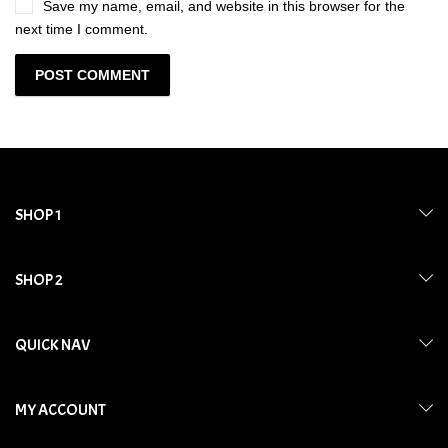
Save my name, email, and website in this browser for the
next time I comment.
SHOP 1
SHOP 2
QUICK NAV
MY ACCOUNT