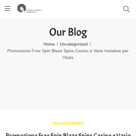
Our Blog
Home
Uncategorized
Promozione Free Spin Blaze Spins Casino e Varie Iniziative per
l’Italia
UNCATEGORIZED
Promozione Free Spin Blaze Spins Casino e Varie