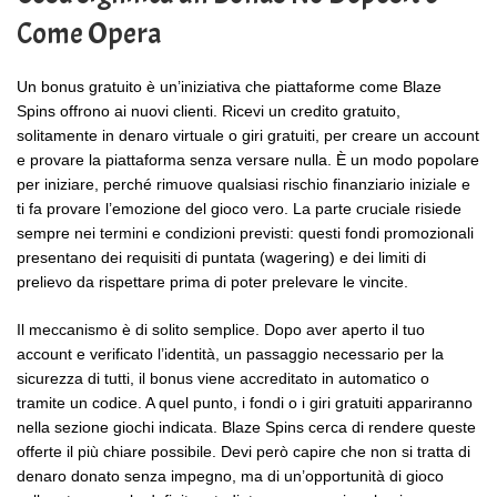
Come Opera
Un bonus gratuito è un’iniziativa che piattaforme come Blaze
Spins offrono ai nuovi clienti. Ricevi un credito gratuito,
solitamente in denaro virtuale o giri gratuiti, per creare un account
e provare la piattaforma senza versare nulla. È un modo popolare
per iniziare, perché rimuove qualsiasi rischio finanziario iniziale e
ti fa provare l’emozione del gioco vero. La parte cruciale risiede
sempre nei termini e condizioni previsti: questi fondi promozionali
presentano dei requisiti di puntata (wagering) e dei limiti di
prelievo da rispettare prima di poter prelevare le vincite.
Il meccanismo è di solito semplice. Dopo aver aperto il tuo
account e verificato l’identità, un passaggio necessario per la
sicurezza di tutti, il bonus viene accreditato in automatico o
tramite un codice. A quel punto, i fondi o i giri gratuiti appariranno
nella sezione giochi indicata. Blaze Spins cerca di rendere queste
offerte il più chiare possibile. Devi però capire che non si tratta di
denaro donato senza impegno, ma di un’opportunità di gioco