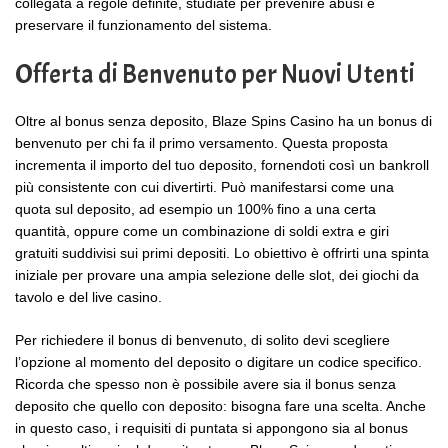
collegata a regole definite, studiate per prevenire abusi e
preservare il funzionamento del sistema.
Offerta di Benvenuto per Nuovi Utenti
Oltre al bonus senza deposito, Blaze Spins Casino ha un bonus di
benvenuto per chi fa il primo versamento. Questa proposta
incrementa il importo del tuo deposito, fornendoti così un bankroll
più consistente con cui divertirti. Può manifestarsi come una
quota sul deposito, ad esempio un 100% fino a una certa
quantità, oppure come un combinazione di soldi extra e giri
gratuiti suddivisi sui primi depositi. Lo obiettivo è offrirti una spinta
iniziale per provare una ampia selezione delle slot, dei giochi da
tavolo e del live casino.
Per richiedere il bonus di benvenuto, di solito devi scegliere
l’opzione al momento del deposito o digitare un codice specifico.
Ricorda che spesso non è possibile avere sia il bonus senza
deposito che quello con deposito: bisogna fare una scelta. Anche
in questo caso, i requisiti di puntata si appongono sia al bonus