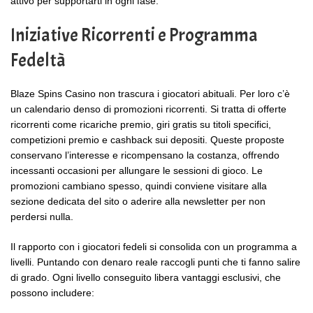
attivo per supportarti in ogni fase.
Iniziative Ricorrenti e Programma
Fedeltà
Blaze Spins Casino non trascura i giocatori abituali. Per loro c’è
un calendario denso di promozioni ricorrenti. Si tratta di offerte
ricorrenti come ricariche premio, giri gratis su titoli specifici,
competizioni premio e cashback sui depositi. Queste proposte
conservano l’interesse e ricompensano la costanza, offrendo
incessanti occasioni per allungare le sessioni di gioco. Le
promozioni cambiano spesso, quindi conviene visitare alla
sezione dedicata del sito o aderire alla newsletter per non
perdersi nulla.
Il rapporto con i giocatori fedeli si consolida con un programma a
livelli. Puntando con denaro reale raccogli punti che ti fanno salire
di grado. Ogni livello conseguito libera vantaggi esclusivi, che
possono includere: