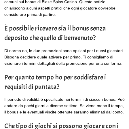
comuni sui bonus di Blaze Spins Casino. Queste notizie
chiariscono alcuni aspetti pratici che ogni giocatore dovrebbe
considerare prima di partire.
È possibile ricevere sia il bonus senza
deposito che quello di benvenuto?
Di norma no, le due promozioni sono opzioni per i nuovi giocatori.
Bisogna decidere quale attivare per primo. Ti consigliamo di
visionare i termini dettagliati della promozione per una conferma.
Per quanto tempo ho per soddisfare i
requisiti di puntata?
Il periodo di validità è specificato nei termini di ciascun bonus. Può
andare da pochi giorni a diverse settime. Se viene meno il tempo,
il bonus e le eventuali vincite ottenute saranno eliminati dal conto.
Che tipo di giochi si possono giocare con i