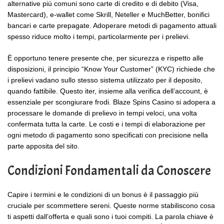
alternative più comuni sono carte di credito e di debito (Visa,
Mastercard), e-wallet come Skrill, Neteller e MuchBetter, bonifici
bancari e carte prepagate. Adoperare metodi di pagamento attuali
spesso riduce molto i tempi, particolarmente per i prelievi.
È opportuno tenere presente che, per sicurezza e rispetto alle
disposizioni, il principio “Know Your Customer” (KYC) richiede che
i prelievi vadano sullo stesso sistema utilizzato per il deposito,
quando fattibile. Questo iter, insieme alla verifica dell’account, è
essenziale per scongiurare frodi. Blaze Spins Casino si adopera a
processare le domande di prelievo in tempi veloci, una volta
confermata tutta la carte. Le costi e i tempi di elaborazione per
ogni metodo di pagamento sono specificati con precisione nella
parte apposita del sito.
Condizioni Fondamentali da Conoscere
Capire i termini e le condizioni di un bonus è il passaggio più
cruciale per scommettere sereni. Queste norme stabiliscono cosa
ti aspetti dall’offerta e quali sono i tuoi compiti. La parola chiave è