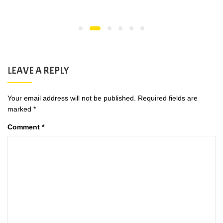
LEAVE A REPLY
Your email address will not be published.
Required fields are
marked
*
Comment
*