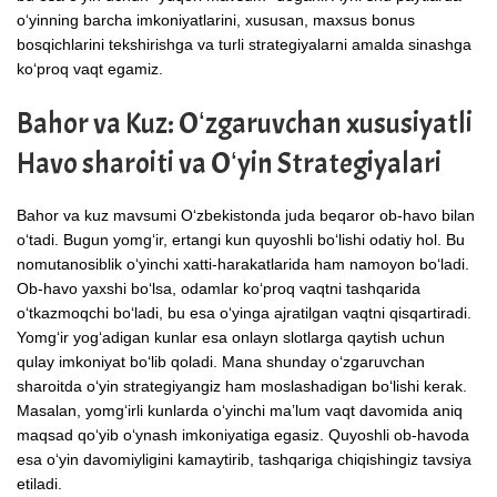
oʻyinning barcha imkoniyatlarini, xususan, maxsus bonus
bosqichlarini tekshirishga va turli strategiyalarni amalda sinashga
koʻproq vaqt egamiz.
Bahor va Kuz: Oʻzgaruvchan xususiyatli
Havo sharoiti va Oʻyin Strategiyalari
Bahor va kuz mavsumi Oʻzbekistonda juda beqaror ob-havo bilan
oʻtadi. Bugun yomgʻir, ertangi kun quyoshli boʻlishi odatiy hol. Bu
nomutanosiblik oʻyinchi xatti-harakatlarida ham namoyon boʻladi.
Ob-havo yaxshi boʻlsa, odamlar koʻproq vaqtni tashqarida
oʻtkazmoqchi boʻladi, bu esa oʻyinga ajratilgan vaqtni qisqartiradi.
Yomgʻir yogʻadigan kunlar esa onlayn slotlarga qaytish uchun
qulay imkoniyat boʻlib qoladi. Mana shunday oʻzgaruvchan
sharoitda oʻyin strategiyangiz ham moslashadigan boʻlishi kerak.
Masalan, yomgʻirli kunlarda oʻyinchi maʼlum vaqt davomida aniq
maqsad qoʻyib oʻynash imkoniyatiga egasiz. Quyoshli ob-havoda
esa oʻyin davomiyligini kamaytirib, tashqariga chiqishingiz tavsiya
etiladi.