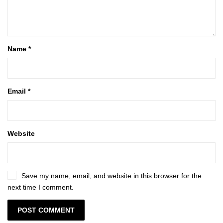
Name
*
Email
*
Website
Save my name, email, and website in this browser for the
next time I comment.