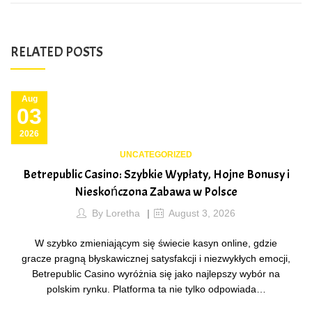
RELATED POSTS
Aug
03
2026
UNCATEGORIZED
Betrepublic Casino: Szybkie Wypłaty, Hojne Bonusy i
Nieskończona Zabawa w Polsce
By
Loretha
August 3, 2026
W szybko zmieniającym się świecie kasyn online, gdzie
gracze pragną błyskawicznej satysfakcji i niezwykłych emocji,
Betrepublic Casino wyróżnia się jako najlepszy wybór na
polskim rynku. Platforma ta nie tylko odpowiada…