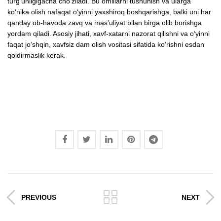
turgʻunligigacha choʻziladi. Bu omillarni tushunish va ularga
koʻnika olish nafaqat oʻyinni yaxshiroq boshqarishga, balki uni har
qanday ob-havoda zavq va masʼuliyat bilan birga olib borishga
yordam qiladi. Asosiy jihati, xavf-xatarni nazorat qilishni va oʻyinni
faqat joʻshqin, xavfsiz dam olish vositasi sifatida koʻrishni esdan
qoldirmaslik kerak.
PREVIOUS
NEXT