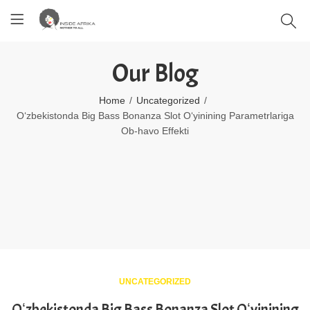
Our Blog
Home
Uncategorized
Oʻzbekistonda Big Bass Bonanza Slot Oʻyinining Parametrlariga
Ob-havo Effekti
UNCATEGORIZED
Oʻzbekistonda Big Bass Bonanza Slot Oʻyinining