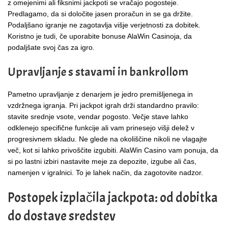
z omejenimi ali fiksnimi jackpoti se vračajo pogosteje.
Predlagamo, da si določite jasen proračun in se ga držite.
Podaljšano igranje ne zagotavlja višje verjetnosti za dobitek.
Koristno je tudi, če uporabite bonuse AlaWin Casinoja, da
podaljšate svoj čas za igro.
Upravljanje s stavami in bankrollom
Pametno upravljanje z denarjem je jedro premišljenega in
vzdržnega igranja. Pri jackpot igrah drži standardno pravilo:
stavite srednje vsote, vendar pogosto. Večje stave lahko
odklenejo specifične funkcije ali vam prinesejo višji delež v
progresivnem skladu. Ne glede na okoliščine nikoli ne vlagajte
več, kot si lahko privoščite izgubiti. AlaWin Casino vam ponuja, da
si po lastni izbiri nastavite meje za depozite, izgube ali čas,
namenjen v igralnici. To je lahek način, da zagotovite nadzor.
Postopek izplačila jackpota: od dobitka
do dostave sredstev