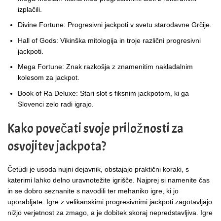
izplačili.
Divine Fortune: Progresivni jackpoti v svetu starodavne Grčije.
Hall of Gods: Vikinška mitologija in troje različni progresivni
jackpoti.
Mega Fortune: Znak razkošja z znamenitim nakladalnim
kolesom za jackpot.
Book of Ra Deluxe: Stari slot s fiksnim jackpotom, ki ga
Slovenci zelo radi igrajo.
Kako povečati svoje priložnosti za
osvojitev jackpota?
Četudi je usoda nujni dejavnik, obstajajo praktični koraki, s
katerimi lahko delno uravnotežite igrišče. Najprej si namenite čas
in se dobro seznanite s navodili ter mehaniko igre, ki jo
uporabljate. Igre z velikanskimi progresivnimi jackpoti zagotavljajo
nižjo verjetnost za zmago, a je dobitek skoraj nepredstavljiva. Igre