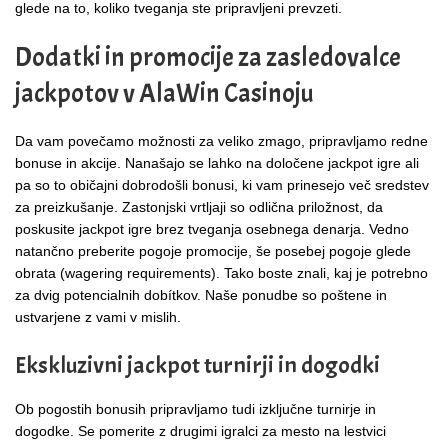
glede na to, koliko tveganja ste pripravljeni prevzeti.
Dodatki in promocije za zasledovalce
jackpotov v AlaWin Casinoju
Da vam povečamo možnosti za veliko zmago, pripravljamo redne
bonuse in akcije. Nanašajo se lahko na določene jackpot igre ali
pa so to običajni dobrodošli bonusi, ki vam prinesejo več sredstev
za preizkušanje. Zastonjski vrtljaji so odlična priložnost, da
poskusite jackpot igre brez tveganja osebnega denarja. Vedno
natančno preberite pogoje promocije, še posebej pogoje glede
obrata (wagering requirements). Tako boste znali, kaj je potrebno
za dvig potencialnih dobítkov. Naše ponudbe so poštene in
ustvarjene z vami v mislih.
Ekskluzivni jackpot turnirji in dogodki
Ob pogostih bonusih pripravljamo tudi izključne turnirje in
dogodke. Se pomerite z drugimi igralci za mesto na lestvici