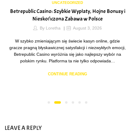
UNCATEGORIZED
Betrepublic Casino: Szybkie Wypłaty, Hojne Bonusy i
Nieskończona Zabawa w Polsce
By
Loretha
August 3, 2026
W szybko zmieniającym się świecie kasyn online, gdzie
gracze pragną błyskawicznej satysfakcji i niezwykłych emocji,
Betrepublic Casino wyróżnia się jako najlepszy wybór na
polskim rynku. Platforma ta nie tylko odpowiada…
CONTINUE READING
LEAVE A REPLY