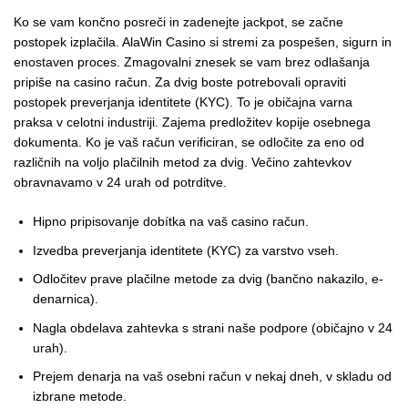
Ko se vam končno posreči in zadenejte jackpot, se začne
postopek izplačila. AlaWin Casino si stremi za pospešen, sigurn in
enostaven proces. Zmagovalni znesek se vam brez odlašanja
pripiše na casino račun. Za dvig boste potrebovali opraviti
postopek preverjanja identitete (KYC). To je običajna varna
praksa v celotni industriji. Zajema predložitev kopije osebnega
dokumenta. Ko je vaš račun verificiran, se odločite za eno od
različnih na voljo plačilnih metod za dvig. Večino zahtevkov
obravnavamo v 24 urah od potrditve.
Hipno pripisovanje dobítka na vaš casino račun.
Izvedba preverjanja identitete (KYC) za varstvo vseh.
Odločitev prave plačilne metode za dvig (bančno nakazilo, e-
denarnica).
Nagla obdelava zahtevka s strani naše podpore (običajno v 24
urah).
Prejem denarja na vaš osebni račun v nekaj dneh, v skladu od
izbrane metode.