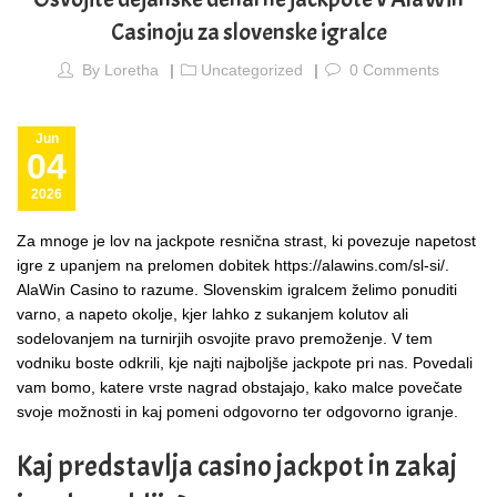
Casinoju za slovenske igralce
By
Loretha
Uncategorized
0
Comments
Jun
04
2026
Za mnoge je lov na jackpote resnična strast, ki povezuje napetost
igre z upanjem na prelomen dobitek
https://alawins.com/sl-si/
.
AlaWin Casino to razume. Slovenskim igralcem želimo ponuditi
varno, a napeto okolje, kjer lahko z sukanjem kolutov ali
sodelovanjem na turnirjih osvojite pravo premoženje. V tem
vodniku boste odkrili, kje najti najboljše jackpote pri nas. Povedali
vam bomo, katere vrste nagrad obstajajo, kako malce povečate
svoje možnosti in kaj pomeni odgovorno ter odgovorno igranje.
Kaj predstavlja casino jackpot in zakaj