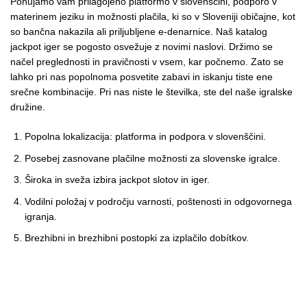
Ponujamo vam prilagojeno platformo v slovenščini, podporo v
materinem jeziku in možnosti plačila, ki so v Sloveniji običajne, kot
so bančna nakazila ali priljubljene e-denarnice. Naš katalog
jackpot iger se pogosto osvežuje z novimi naslovi. Držimo se
načel preglednosti in pravičnosti v vsem, kar počnemo. Zato se
lahko pri nas popolnoma posvetite zabavi in iskanju tiste ene
srečne kombinacije. Pri nas niste le številka, ste del naše igralske
družine.
Popolna lokalizacija: platforma in podpora v slovenščini.
Posebej zasnovane plačilne možnosti za slovenske igralce.
Široka in sveža izbira jackpot slotov in iger.
Vodilni položaj v področju varnosti, poštenosti in odgovornega
igranja.
Brezhibni in brezhibni postopki za izplačilo dobítkov.