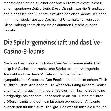
machte das Spielen zu einer geplanten Freizeitaktivität, nicht zu
einem spontanen Zeitvertreib. Diese Disziplin war die Grundlage
dafür, dass ich den VIP-Status wirklich genießen konnte. Ich habe
mir immer wieder gesagt: Das hier ist Unterhaltung, kein Job.
Diese Haltung hat mich vor vielen dummen Entscheidungen
bewahrt.
Die Spielergemeinschaft und das Live-
Casino-Erlebnis
Nach und nach lockte mich das Live-Casino immer mehr. Hier
zeigt NV Casino eine zusätzliche Stärke: eine hervorragende
Auswahl an Live-Dealer-Spielen mit authentischen,
sympathischen Croupiers. Das Empfinden, an einem echten Tisch
zu sitzen, ist wirklich anders. Die Wechselwirkung mit dem Dealer
und manchmal auch mit anderen Spielern am Tisch erzeugt eine
einzigartige Atmosphäre. Insbesondere die VIP-Tische mit ihren
größeren Limits und dem ein bisschen exklusiveren Ambiente
avancierten für mich zum Highlight. Das war für mich die Krönung