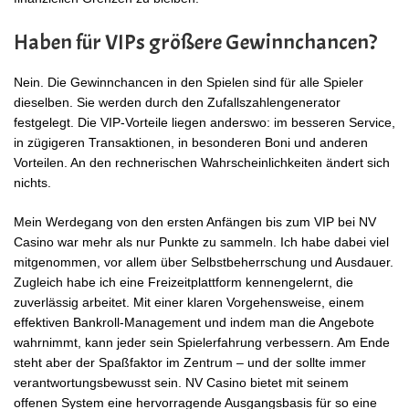
Haben für VIPs größere Gewinnchancen?
Nein. Die Gewinnchancen in den Spielen sind für alle Spieler
dieselben. Sie werden durch den Zufallszahlengenerator
festgelegt. Die VIP-Vorteile liegen anderswo: im besseren Service,
in zügigeren Transaktionen, in besonderen Boni und anderen
Vorteilen. An den rechnerischen Wahrscheinlichkeiten ändert sich
nichts.
Mein Werdegang von den ersten Anfängen bis zum VIP bei NV
Casino war mehr als nur Punkte zu sammeln. Ich habe dabei viel
mitgenommen, vor allem über Selbstbeherrschung und Ausdauer.
Zugleich habe ich eine Freizeitplattform kennengelernt, die
zuverlässig arbeitet. Mit einer klaren Vorgehensweise, einem
effektiven Bankroll-Management und indem man die Angebote
wahrnimmt, kann jeder sein Spielerfahrung verbessern. Am Ende
steht aber der Spaßfaktor im Zentrum – und der sollte immer
verantwortungsbewusst sein. NV Casino bietet mit seinem
offenen System eine hervorragende Ausgangsbasis für so eine