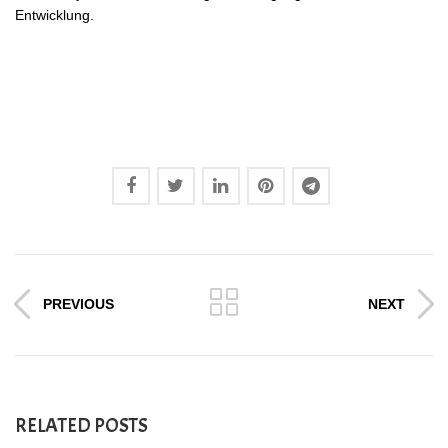
Entwicklung.
PREVIOUS
NEXT
RELATED POSTS