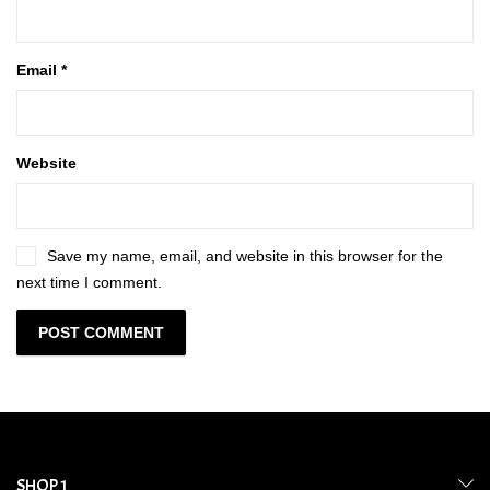
Email
*
Website
Save my name, email, and website in this browser for the
next time I comment.
SHOP 1