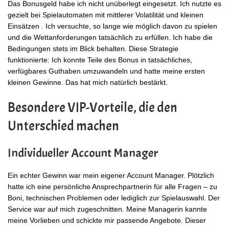
Das Bonusgeld habe ich nicht unüberlegt eingesetzt. Ich nutzte es
gezielt bei Spielautomaten mit mittlerer Volatilität und kleinen
Einsätzen . Ich versuchte, so lange wie möglich davon zu spielen
und die Wettanforderungen tatsächlich zu erfüllen. Ich habe die
Bedingungen stets im Blick behalten. Diese Strategie
funktionierte: Ich konnte Teile des Bonus in tatsächliches,
verfügbares Guthaben umzuwandeln und hatte meine ersten
kleinen Gewinne. Das hat mich natürlich bestärkt.
Besondere VIP-Vorteile, die den
Unterschied machen
Individueller Account Manager
Ein echter Gewinn war mein eigener Account Manager. Plötzlich
hatte ich eine persönliche Ansprechpartnerin für alle Fragen – zu
Boni, technischen Problemen oder lediglich zur Spielauswahl. Der
Service war auf mich zugeschnitten. Meine Managerin kannte
meine Vorlieben und schickte mir passende Angebote. Dieser