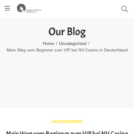
Our Blog
Home
Uncategorized
Mein Weg vom Beginner zum VIP bei NV Casino in Deutschland
UNCATEGORIZED
Mein Weg vom Beginner zum VIP bei NV Casino