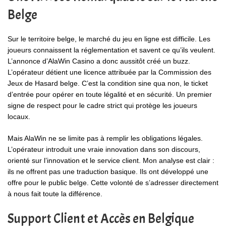
Belge
Sur le territoire belge, le marché du jeu en ligne est difficile. Les
joueurs connaissent la réglementation et savent ce qu’ils veulent.
L’annonce d’AlaWin Casino a donc aussitôt créé un buzz.
L’opérateur détient une licence attribuée par la Commission des
Jeux de Hasard belge. C’est la condition sine qua non, le ticket
d’entrée pour opérer en toute légalité et en sécurité. Un premier
signe de respect pour le cadre strict qui protège les joueurs
locaux.
Mais AlaWin ne se limite pas à remplir les obligations légales.
L’opérateur introduit une vraie innovation dans son discours,
orienté sur l’innovation et le service client. Mon analyse est clair :
ils ne offrent pas une traduction basique. Ils ont développé une
offre pour le public belge. Cette volonté de s’adresser directement
à nous fait toute la différence.
Support Client et Accès en Belgique