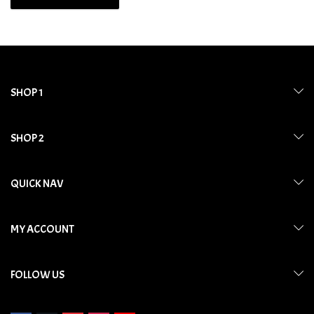
SHOP 1
SHOP 2
QUICK NAV
MY ACCOUNT
FOLLOW US