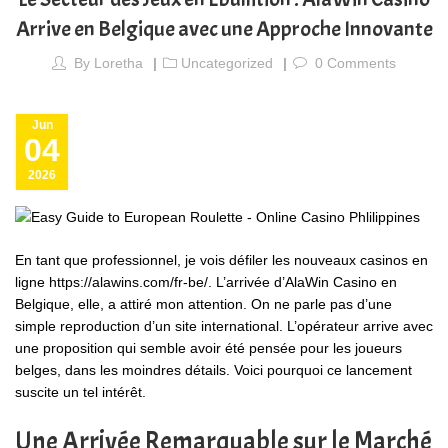
Arrive en Belgique avec une Approche Innovante
By
Loretha
Uncategorized
0
Comments
Jun
04
2026
En tant que professionnel, je vois défiler les nouveaux casinos en
ligne
https://alawins.com/fr-be/
. L’arrivée d’AlaWin Casino en
Belgique, elle, a attiré mon attention. On ne parle pas d’une
simple reproduction d’un site international. L’opérateur arrive avec
une proposition qui semble avoir été pensée pour les joueurs
belges, dans les moindres détails. Voici pourquoi ce lancement
suscite un tel intérêt.
Une Arrivée Remarquable sur le Marché