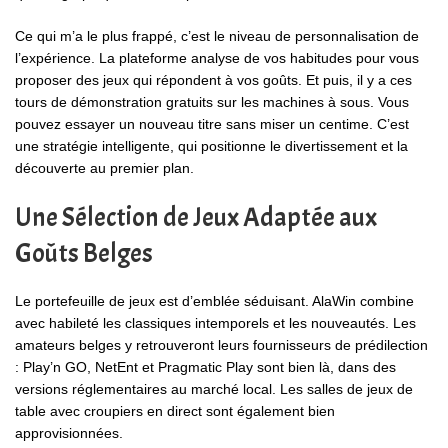
Ce qui m’a le plus frappé, c’est le niveau de personnalisation de
l’expérience. La plateforme analyse de vos habitudes pour vous
proposer des jeux qui répondent à vos goûts. Et puis, il y a ces
tours de démonstration gratuits sur les machines à sous. Vous
pouvez essayer un nouveau titre sans miser un centime. C’est
une stratégie intelligente, qui positionne le divertissement et la
découverte au premier plan.
Une Sélection de Jeux Adaptée aux
Goûts Belges
Le portefeuille de jeux est d’emblée séduisant. AlaWin combine
avec habileté les classiques intemporels et les nouveautés. Les
amateurs belges y retrouveront leurs fournisseurs de prédilection
: Play’n GO, NetEnt et Pragmatic Play sont bien là, dans des
versions réglementaires au marché local. Les salles de jeux de
table avec croupiers en direct sont également bien
approvisionnées.