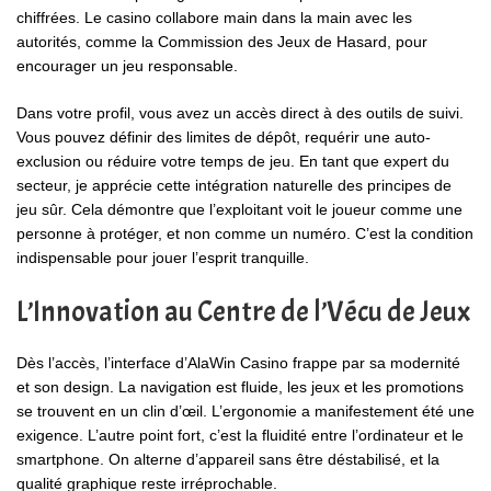
chiffrées. Le casino collabore main dans la main avec les
autorités, comme la Commission des Jeux de Hasard, pour
encourager un jeu responsable.
Dans votre profil, vous avez un accès direct à des outils de suivi.
Vous pouvez définir des limites de dépôt, requérir une auto-
exclusion ou réduire votre temps de jeu. En tant que expert du
secteur, je apprécie cette intégration naturelle des principes de
jeu sûr. Cela démontre que l’exploitant voit le joueur comme une
personne à protéger, et non comme un numéro. C’est la condition
indispensable pour jouer l’esprit tranquille.
L’Innovation au Centre de l’Vécu de Jeux
Dès l’accès, l’interface d’AlaWin Casino frappe par sa modernité
et son design. La navigation est fluide, les jeux et les promotions
se trouvent en un clin d’œil. L’ergonomie a manifestement été une
exigence. L’autre point fort, c’est la fluidité entre l’ordinateur et le
smartphone. On alterne d’appareil sans être déstabilisé, et la
qualité graphique reste irréprochable.