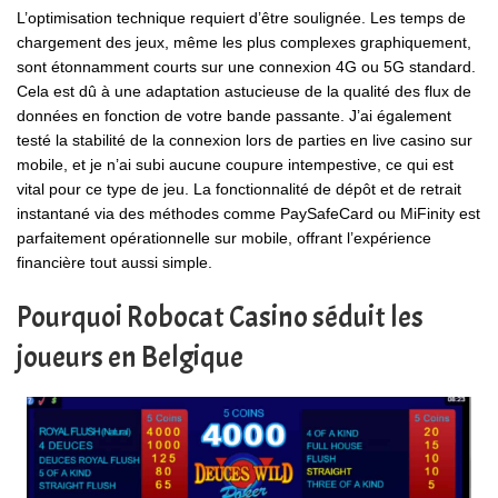
L’optimisation technique requiert d’être soulignée. Les temps de
chargement des jeux, même les plus complexes graphiquement,
sont étonnamment courts sur une connexion 4G ou 5G standard.
Cela est dû à une adaptation astucieuse de la qualité des flux de
données en fonction de votre bande passante. J’ai également
testé la stabilité de la connexion lors de parties en live casino sur
mobile, et je n’ai subi aucune coupure intempestive, ce qui est
vital pour ce type de jeu. La fonctionnalité de dépôt et de retrait
instantané via des méthodes comme PaySafeCard ou MiFinity est
parfaitement opérationnelle sur mobile, offrant l’expérience
financière tout aussi simple.
Pourquoi Robocat Casino séduit les
joueurs en Belgique