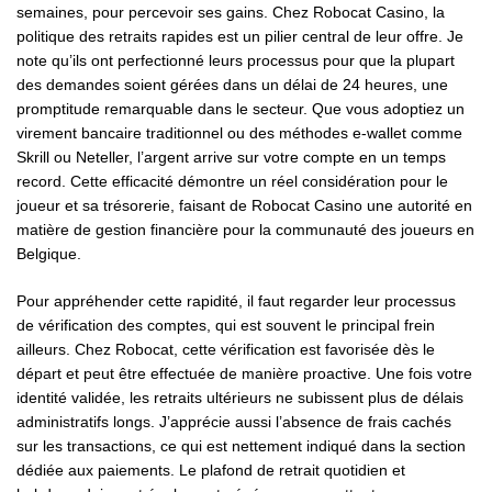
semaines, pour percevoir ses gains. Chez Robocat Casino, la
politique des retraits rapides est un pilier central de leur offre. Je
note qu’ils ont perfectionné leurs processus pour que la plupart
des demandes soient gérées dans un délai de 24 heures, une
promptitude remarquable dans le secteur. Que vous adoptiez un
virement bancaire traditionnel ou des méthodes e-wallet comme
Skrill ou Neteller, l’argent arrive sur votre compte en un temps
record. Cette efficacité démontre un réel considération pour le
joueur et sa trésorerie, faisant de Robocat Casino une autorité en
matière de gestion financière pour la communauté des joueurs en
Belgique.
Pour appréhender cette rapidité, il faut regarder leur processus
de vérification des comptes, qui est souvent le principal frein
ailleurs. Chez Robocat, cette vérification est favorisée dès le
départ et peut être effectuée de manière proactive. Une fois votre
identité validée, les retraits ultérieurs ne subissent plus de délais
administratifs longs. J’apprécie aussi l’absence de frais cachés
sur les transactions, ce qui est nettement indiqué dans la section
dédiée aux paiements. Le plafond de retrait quotidien et