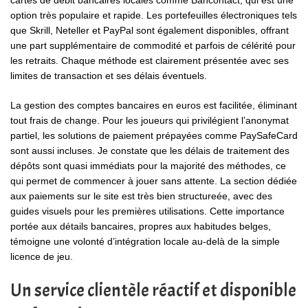
cartes de débit bancaires locales comme Bancontact, qui est une
option très populaire et rapide. Les portefeuilles électroniques tels
que Skrill, Neteller et PayPal sont également disponibles, offrant
une part supplémentaire de commodité et parfois de célérité pour
les retraits. Chaque méthode est clairement présentée avec ses
limites de transaction et ses délais éventuels.
La gestion des comptes bancaires en euros est facilitée, éliminant
tout frais de change. Pour les joueurs qui privilégient l’anonymat
partiel, les solutions de paiement prépayées comme PaySafeCard
sont aussi incluses. Je constate que les délais de traitement des
dépôts sont quasi immédiats pour la majorité des méthodes, ce
qui permet de commencer à jouer sans attente. La section dédiée
aux paiements sur le site est très bien structureée, avec des
guides visuels pour les premières utilisations. Cette importance
portée aux détails bancaires, propres aux habitudes belges,
témoigne une volonté d’intégration locale au-delà de la simple
licence de jeu.
Un service clientèle réactif et disponible