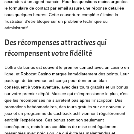
secondes à un agent humain. Pour les questions moins urgentes,
le formulaire de contact par email assure une réponse détaillée
sous quelques heures. Cette couverture complète élimine la
frustration d’être bloqué sur un problème technique ou
administratif.
Des récompenses attractives qui
récompensent votre fidélité
L’offre de bonus est souvent le premier contact avec un casino en
ligne, et Robocat Casino marque immédiatement des points. Leur
package de bienvenue est conçu pour donner un élan
conséquent à votre aventure, avec des tours gratuits et un bonus
sur votre premier dépôt. Mais ce qui m’impressionne le plus, c’est
que les récompenses ne s’arrêtent pas après l’inscription. Des
promotions hebdomadaires, des tours gratuits sur de nouveaux
jeux et un programme de cashback actif viennent régulièrement
enrichir l’expérience. Ces bonus sont non seulement
conséquents, mais leurs conditions de mise sont également
présentées avec précision, ce qui évite les malentendus et