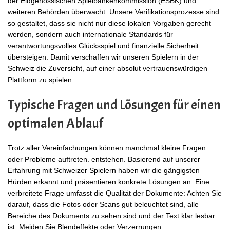
der Eidgenössischen Spielbankenkommission (ESBK) und
weiteren Behörden überwacht. Unsere Verifikationsprozesse sind
so gestaltet, dass sie nicht nur diese lokalen Vorgaben gerecht
werden, sondern auch internationale Standards für
verantwortungsvolles Glücksspiel und finanzielle Sicherheit
übersteigen. Damit verschaffen wir unseren Spielern in der
Schweiz die Zuversicht, auf einer absolut vertrauenswürdigen
Plattform zu spielen.
Typische Fragen und Lösungen für einen
optimalen Ablauf
Trotz aller Vereinfachungen können manchmal kleine Fragen
oder Probleme auftreten. entstehen. Basierend auf unserer
Erfahrung mit Schweizer Spielern haben wir die gängigsten
Hürden erkannt und präsentieren konkrete Lösungen an. Eine
verbreitete Frage umfasst die Qualität der Dokumente: Achten Sie
darauf, dass die Fotos oder Scans gut beleuchtet sind, alle
Bereiche des Dokuments zu sehen sind und der Text klar lesbar
ist. Meiden Sie Blendeffekte oder Verzerrungen.