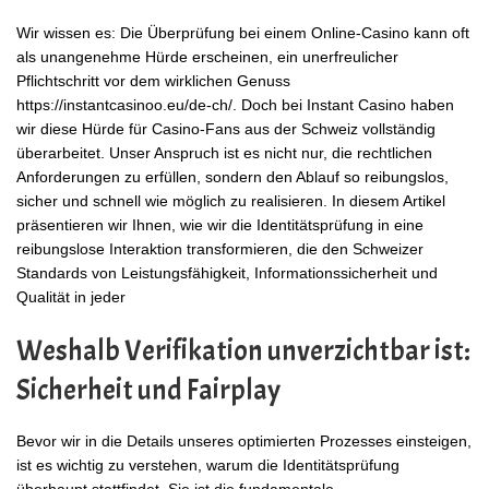
Wir wissen es: Die Überprüfung bei einem Online-Casino kann oft
als unangenehme Hürde erscheinen, ein unerfreulicher
Pflichtschritt vor dem wirklichen Genuss
https://instantcasinoo.eu/de-ch/
. Doch bei Instant Casino haben
wir diese Hürde für Casino-Fans aus der Schweiz vollständig
überarbeitet. Unser Anspruch ist es nicht nur, die rechtlichen
Anforderungen zu erfüllen, sondern den Ablauf so reibungslos,
sicher und schnell wie möglich zu realisieren. In diesem Artikel
präsentieren wir Ihnen, wie wir die Identitätsprüfung in eine
reibungslose Interaktion transformieren, die den Schweizer
Standards von Leistungsfähigkeit, Informationssicherheit und
Qualität in jeder
Weshalb Verifikation unverzichtbar ist:
Sicherheit und Fairplay
Bevor wir in die Details unseres optimierten Prozesses einsteigen,
ist es wichtig zu verstehen,
warum
die Identitätsprüfung