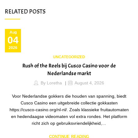
RELATED POSTS
Aug
04
2026
UNCATEGORIZED
Rush of the Reels bij Cusco Casino voor de
Nederlandse markt
By
Loretha
August 4, 2026
Voor Nederlandse gokkers die houden van spanning, biedt
Cusco Casino een uitgebreide collectie gokkasten
https://cusco-casino.org/nl-nl/. Zoals klassieke fruitautomaten
en hedendaagse videomaten vol extra rondes. Het platform
richt zich op gebruiksvriendelijkheid,…
CONTINUE READING