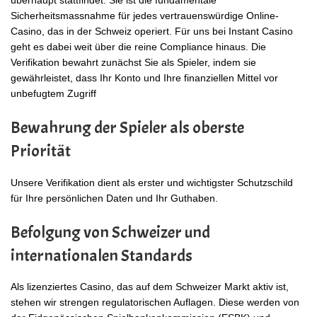
überhaupt stattfindet. Sie ist die fundamentale
Sicherheitsmassnahme für jedes vertrauenswürdige Online-
Casino, das in der Schweiz operiert. Für uns bei Instant Casino
geht es dabei weit über die reine Compliance hinaus. Die
Verifikation bewahrt zunächst Sie als Spieler, indem sie
gewährleistet, dass Ihr Konto und Ihre finanziellen Mittel vor
unbefugtem Zugriff
Bewahrung der Spieler als oberste
Priorität
Unsere Verifikation dient als erster und wichtigster Schutzschild
für Ihre persönlichen Daten und Ihr Guthaben.
Befolgung von Schweizer und
internationalen Standards
Als lizenziertes Casino, das auf dem Schweizer Markt aktiv ist,
stehen wir strengen regulatorischen Auflagen. Diese werden von