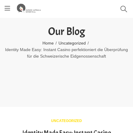
Our Blog
Home
Uncategorized
Identity Made Easy: Instant Casino perfektioniert die Überprüfung
für die Schweizerische Eidgenossenschaft
UNCATEGORIZED
Identity Made Easy: Instant Casino