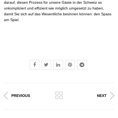
darauf, diesen Prozess für unsere Gäste in der Schweiz so
unkompliziert und effizient wie möglich umgesetzt zu haben,
damit Sie sich auf das Wesentliche besinnen können: den Spass
am Spiel.
PREVIOUS
NEXT