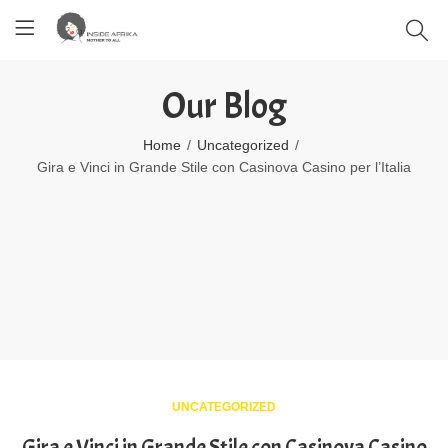
Our Blog
Home
Uncategorized
Gira e Vinci in Grande Stile con Casinova Casino per l’Italia
UNCATEGORIZED
Gira e Vinci in Grande Stile con Casinova Casino