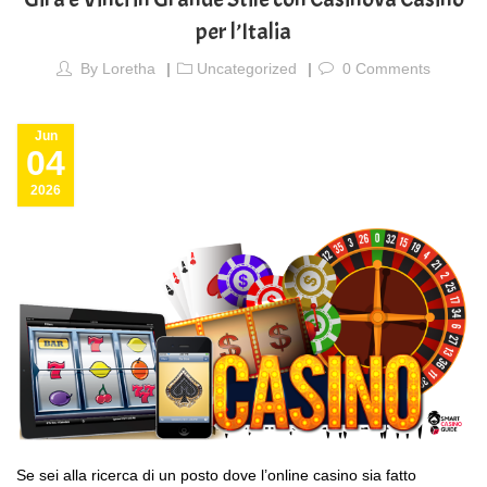
per l’Italia
By
Loretha
Uncategorized
0
Comments
Jun
04
2026
Se sei alla ricerca di un posto dove l’online casino sia fatto