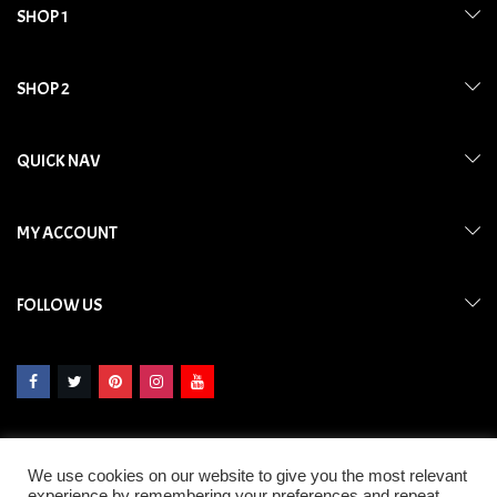
SHOP 1
SHOP 2
QUICK NAV
MY ACCOUNT
FOLLOW US
We use cookies on our website to give you the most relevant
experience by remembering your preferences and repeat