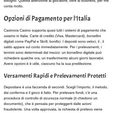
bisogno. Questa attenzione al giocatore, oltre al business, per me
conta molto.
Opzioni di Pagamento per l’Italia
Casinova Casino supporta quasi tutti i sistemi di pagamento che
usiamo in Italia. Carte di credito (Visa, Mastercard), borsellini
digitali come PayPal e Skrill, bonifici. I depositi sono veloci, il , il
saldo appare sul conto immediatamente. Per i prelevamenti, i
termini sono determinati dal mezzo: un borsellino digitale può
richiedere qualche ora, un trasferimento alcuni giorni lavorativi.
Avere opzioni è è utile, ciascuno ha la sua predilezione.
Versamenti Rapidi e Prelevamenti Protetti
Depositare è una faccenda di secondi. Scegli l’importo, il metodo,
dai conferma e il gioco è fatto. Per prelevare fondi, c’è una
procedura di controllo di sicurezza normale (ti chiedono un
documento), che è pensata per proteggerti dalle azioni
fraudolente. Una volta approvata, la richiesta di prelievo viene