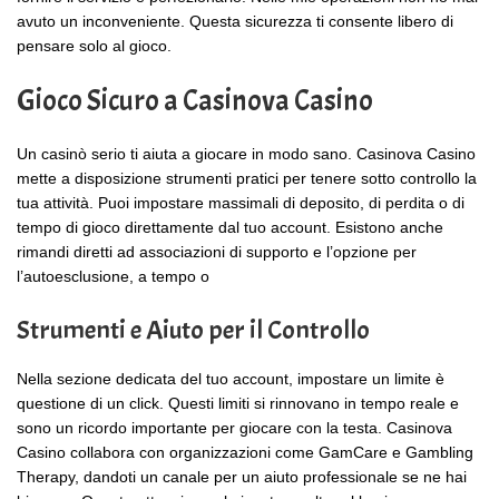
avuto un inconveniente. Questa sicurezza ti consente libero di
pensare solo al gioco.
Gioco Sicuro a Casinova Casino
Un casinò serio ti aiuta a giocare in modo sano. Casinova Casino
mette a disposizione strumenti pratici per tenere sotto controllo la
tua attività. Puoi impostare massimali di deposito, di perdita o di
tempo di gioco direttamente dal tuo account. Esistono anche
rimandi diretti ad associazioni di supporto e l’opzione per
l’autoesclusione, a tempo o
Strumenti e Aiuto per il Controllo
Nella sezione dedicata del tuo account, impostare un limite è
questione di un click. Questi limiti si rinnovano in tempo reale e
sono un ricordo importante per giocare con la testa. Casinova
Casino collabora con organizzazioni come GamCare e Gambling
Therapy, dandoti un canale per un aiuto professionale se ne hai