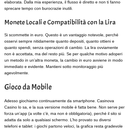
elaborata. Dalla mia esperienza, il flusso è diretto e non ti fanno
sprecare tempo con burocrazie inutili.
Monete Locali e Compatibilità con la Lira
Si scommette in euro. Questo è un vantaggio notevole, perché
osservi sempre nitidamente quanto depositi, quanto ottieni e
quanto spendi, senza operazioni di cambio. La lira ovviamente
non è accettata, ma del resto più. Se per qualche motivo adoperi
un metodo in un’altra moneta, la cambio in euro avviene in modo
immediato e evidente. Mantieni sotto monitoraggio più
agevolmente.
Gioco da Mobile
Adesso giochiamo continuamente da smartphone. Casinova
Casino lo sa, e la sua versione mobile è fatta bene. Non serve per
forza un’app (a volte c’è, ma non è obbligatoria), perché il sito si
adatta da solo a qualsiasi schermo. L’ho provato su diversi
telefoni e tablet: i giochi partono veloci, la grafica resta gradevole