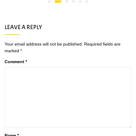
LEAVE A REPLY
Your email address will not be published.
Required fields are
marked
*
Comment
*
Name
*