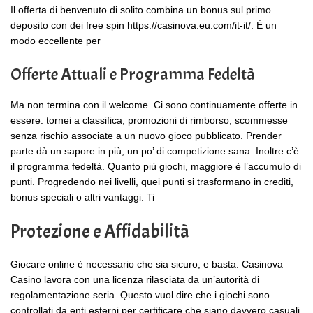
Il offerta di benvenuto di solito combina un bonus sul primo
deposito con dei free spin
https://casinova.eu.com/it-it/
. È un
modo eccellente per
Offerte Attuali e Programma Fedeltà
Ma non termina con il welcome. Ci sono continuamente offerte in
essere: tornei a classifica, promozioni di rimborso, scommesse
senza rischio associate a un nuovo gioco pubblicato. Prender
parte dà un sapore in più, un po’ di competizione sana. Inoltre c’è
il programma fedeltà. Quanto più giochi, maggiore è l’accumulo di
punti. Progredendo nei livelli, quei punti si trasformano in crediti,
bonus speciali o altri vantaggi. Ti
Protezione e Affidabilità
Giocare online è necessario che sia sicuro, e basta. Casinova
Casino lavora con una licenza rilasciata da un’autorità di
regolamentazione seria. Questo vuol dire che i giochi sono
controllati da enti esterni per certificare che siano davvero casuali.