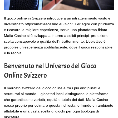
Il gioco online in Svizzera introduce a un intrattenimento vasto e
diversificato
https://mafiaacasino.eu/it-ch/
. Per agire con prudenza
e ricavare la migliore esperienza, serve una piattaforma fidata.
Mafia Casino si è sviluppata intorno a solidi principi: protezione,
scelta consapevole e qualità dell’intrattenimento. L’obiettivo è
proporre un’esperienza soddisfacente, dove il gioco responsabile
è la regola.
Benvenuto nel Universo del Gioco
Online Svizzero
Il mercato svizzero del gioco online è tra i più disciplinati e
strutturati al mondo. I giocatori locali distinguono le piattaforme
che garantiscono varietà, equità e tutela dei dati. Mafia Casino
nasce proprio per colmare questa richiesta, offrendo un ambiente
affidabile e una vasta scelta di giochi per ogni tipologia di
giocatore.