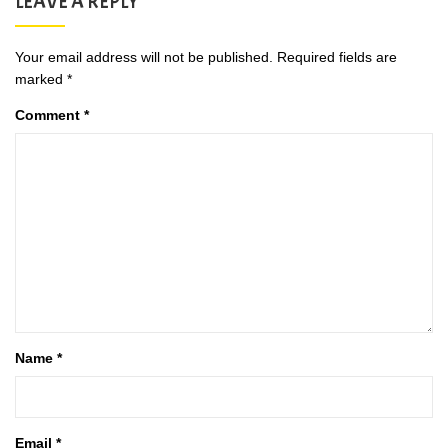
LEAVE A REPLY
Your email address will not be published.
Required fields are
marked
*
Comment
*
Name
*
Email
*