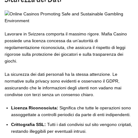
Lavorare in Svizzera comporta il massimo rigore. Mafia Casino
possiede una licenza concessa da un’autorità di
regolamentazione riconosciuta, che assicura il rispetto di leggi
rigorose sulla protezione dei giocatori e sulla trasparenza dei
giochi.
La sicurezza dei dati personali ha la stessa attenzione. Le
normative sulla privacy sono evidenti e osservano il GDPR,
assicurando che le informazioni degli utenti non vadano mai
condivise con terzi senza un consenso chiaro.
Licenza Riconosciuta:
Significa che tutte le operazioni sono
assoggettate a controlli periodici da parte di enti indipendenti.
Crittografia SSL:
Tutti i dati condivisi sul sito vengono criptati,
restando illeggibili per eventuali intrusi.