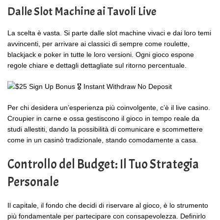
Dalle Slot Machine ai Tavoli Live
La scelta è vasta. Si parte dalle slot machine vivaci e dai loro temi
avvincenti, per arrivare ai classici di sempre come roulette,
blackjack e poker in tutte le loro versioni. Ogni gioco espone
regole chiare e dettagli dettagliate sul ritorno percentuale.
Per chi desidera un’esperienza più coinvolgente, c’è il live casino.
Croupier in carne e ossa gestiscono il gioco in tempo reale da
studi allestiti, dando la possibilità di comunicare e scommettere
come in un casinò tradizionale, stando comodamente a casa.
Controllo del Budget: Il Tuo Strategia
Personale
Il capitale, il fondo che decidi di riservare al gioco, è lo strumento
più fondamentale per partecipare con consapevolezza. Definirlo