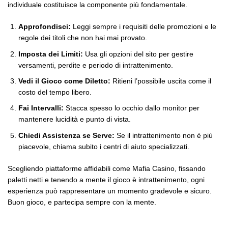
individuale costituisce la componente più fondamentale.
Approfondisci:
Leggi sempre i requisiti delle promozioni e le
regole dei titoli che non hai mai provato.
Imposta dei Limiti:
Usa gli opzioni del sito per gestire
versamenti, perdite e periodo di intrattenimento.
Vedi il Gioco come Diletto:
Ritieni l’possibile uscita come il
costo del tempo libero.
Fai Intervalli:
Stacca spesso lo occhio dallo monitor per
mantenere lucidità e punto di vista.
Chiedi Assistenza se Serve:
Se il intrattenimento non è più
piacevole, chiama subito i centri di aiuto specializzati.
Scegliendo piattaforme affidabili come Mafia Casino, fissando
paletti netti e tenendo a mente il gioco è intrattenimento, ogni
esperienza può rappresentare un momento gradevole e sicuro.
Buon gioco, e partecipa sempre con la mente.