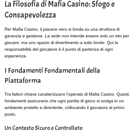
La Filosofia di Mafia Casino: Sfogo e
Consapevolezza
Per Mafia Casino, il piacere vero si fonda su una struttura di
garanzia e gestione. La sede non intende essere solo un sito per
giocare, ma uno spazio di divertimento a tutto tondo. Qui la
responsabilità del giocatore è il punto di partenza di ogni
esperienza.
I Fondamenti Fondamentali della
Piattaforma
Tre fattori chiave caratterizzano l’operato di Mafia Casino. Questi
fondamenti assicurano che ogni partita di gioco si svolga in un
ambiente protetto e divertente, collocando il giocatore al primo
posto.
Un Contesto Sicuro e Controllato