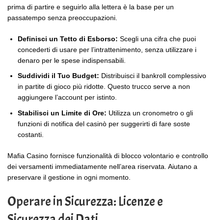
prima di partire e seguirlo alla lettera è la base per un
passatempo senza preoccupazioni.
Definisci un Tetto di Esborso:
Scegli una cifra che puoi
concederti di usare per l’intrattenimento, senza utilizzare i
denaro per le spese indispensabili.
Suddividi il Tuo Budget:
Distribuisci il bankroll complessivo
in partite di gioco più ridotte. Questo trucco serve a non
aggiungere l’account per istinto.
Stabilisci un Limite di Ore:
Utilizza un cronometro o gli
funzioni di notifica del casinò per suggerirti di fare soste
costanti.
Mafia Casino fornisce funzionalità di blocco volontario e controllo
dei versamenti immediatamente nell’area riservata. Aiutano a
preservare il gestione in ogni momento.
Operare in Sicurezza: Licenze e
Sicurezza dei Dati