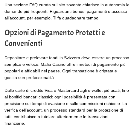
Una sezione FAQ curata sul sito sovente chiarisce in autonomia le
domande più frequenti. Riguardanti bonus, pagamenti o accesso
all’account, per esempio. Ti fa guadagnare tempo.
Opzioni di Pagamento Protetti e
Convenienti
Depositare e prelevare fondi in Svizzera deve essere un processo
semplice e veloce. Mafia Casino offre i metodi di pagamento più
popolari e affidabili nel paese. Ogni transazione è criptata e
gestita con professionalità.
Dalle carte di credito Visa e Mastercard agli e-wallet più usati, fino
ai bonifici bancari classici: ogni possibilità è presentata con
precisione sui tempi di evasione e sulle commissioni richieste. La
verifica dell’account, un processo standard per la protezione di
tutti, contribuisce a tutelare ulteriormente le transazioni
finanziarie.