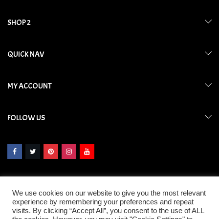
SHOP 2
QUICK NAV
MY ACCOUNT
FOLLOW US
We use cookies on our website to give you the most relevant
experience by remembering your preferences and repeat
visits. By clicking “Accept All”, you consent to the use of ALL