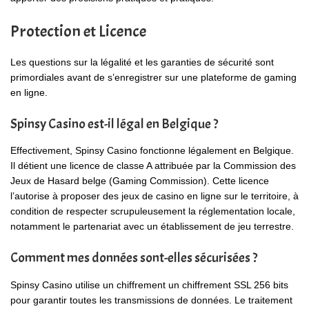
Protection et Licence
Les questions sur la légalité et les garanties de sécurité sont
primordiales avant de s’enregistrer sur une plateforme de gaming
en ligne.
Spinsy Casino est-il légal en Belgique ?
Effectivement, Spinsy Casino fonctionne légalement en Belgique.
Il détient une licence de classe A attribuée par la Commission des
Jeux de Hasard belge (Gaming Commission). Cette licence
l’autorise à proposer des jeux de casino en ligne sur le territoire, à
condition de respecter scrupuleusement la réglementation locale,
notamment le partenariat avec un établissement de jeu terrestre.
Comment mes données sont-elles sécurisées ?
Spinsy Casino utilise un chiffrement un chiffrement SSL 256 bits
pour garantir toutes les transmissions de données. Le traitement