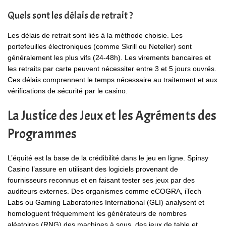
Quels sont les délais de retrait ?
Les délais de retrait sont liés à la méthode choisie. Les
portefeuilles électroniques (comme Skrill ou Neteller) sont
généralement les plus vifs (24-48h). Les virements bancaires et
les retraits par carte peuvent nécessiter entre 3 et 5 jours ouvrés.
Ces délais comprennent le temps nécessaire au traitement et aux
vérifications de sécurité par le casino.
La Justice des Jeux et les Agréments des
Programmes
L’équité est la base de la crédibilité dans le jeu en ligne. Spinsy
Casino l’assure en utilisant des logiciels provenant de
fournisseurs reconnus et en faisant tester ses jeux par des
auditeurs externes. Des organismes comme eCOGRA, iTech
Labs ou Gaming Laboratories International (GLI) analysent et
homologuent fréquemment les générateurs de nombres
aléatoires (RNG) des machines à sous, des jeux de table et