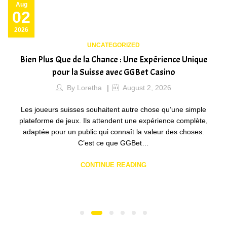
Aug
02
2026
UNCATEGORIZED
Bien Plus Que de la Chance : Une Expérience Unique
pour la Suisse avec GGBet Casino
By
Loretha
August 2, 2026
Les joueurs suisses souhaitent autre chose qu’une simple
plateforme de jeux. Ils attendent une expérience complète,
adaptée pour un public qui connaît la valeur des choses.
C’est ce que GGBet…
CONTINUE READING