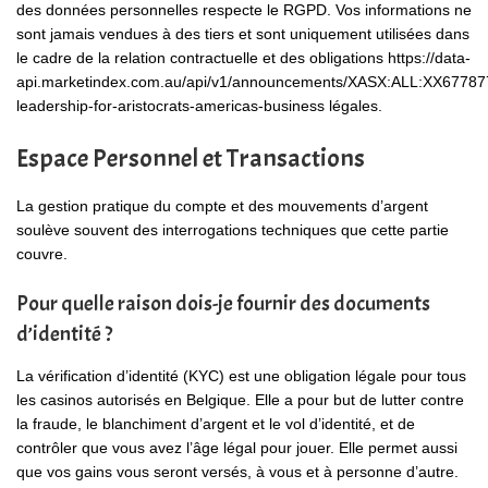
des données personnelles respecte le RGPD. Vos informations ne
sont jamais vendues à des tiers et sont uniquement utilisées dans
le cadre de la relation contractuelle et des obligations
https://data-
api.marketindex.com.au/api/v1/announcements/XASX:ALL:XX677877/
leadership-for-aristocrats-americas-business
légales.
Espace Personnel et Transactions
La gestion pratique du compte et des mouvements d’argent
soulève souvent des interrogations techniques que cette partie
couvre.
Pour quelle raison dois-je fournir des documents
d’identité ?
La vérification d’identité (KYC) est une obligation légale pour tous
les casinos autorisés en Belgique. Elle a pour but de lutter contre
la fraude, le blanchiment d’argent et le vol d’identité, et de
contrôler que vous avez l’âge légal pour jouer. Elle permet aussi
que vos gains vous seront versés, à vous et à personne d’autre.