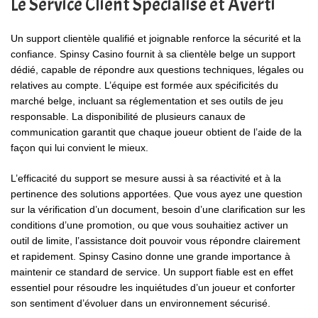
Le Service Client Spécialisé et Averti
Un support clientèle qualifié et joignable renforce la sécurité et la
confiance. Spinsy Casino fournit à sa clientèle belge un support
dédié, capable de répondre aux questions techniques, légales ou
relatives au compte. L’équipe est formée aux spécificités du
marché belge, incluant sa réglementation et ses outils de jeu
responsable. La disponibilité de plusieurs canaux de
communication garantit que chaque joueur obtient de l’aide de la
façon qui lui convient le mieux.
L’efficacité du support se mesure aussi à sa réactivité et à la
pertinence des solutions apportées. Que vous ayez une question
sur la vérification d’un document, besoin d’une clarification sur les
conditions d’une promotion, ou que vous souhaitiez activer un
outil de limite, l’assistance doit pouvoir vous répondre clairement
et rapidement. Spinsy Casino donne une grande importance à
maintenir ce standard de service. Un support fiable est en effet
essentiel pour résoudre les inquiétudes d’un joueur et conforter
son sentiment d’évoluer dans un environnement sécurisé.