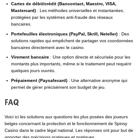
Cartes de débit/crédit (Bancontact, Maestro, VISA,
Mastercard)
: Les méthodes universelles et instantanées,
protégées par les systèmes anti-fraude des réseaux
bancaires.
Portefeuilles électroniques (PayPal, Skrill, Neteller)
: Des
solutions rapides qui empêchent de partager vos coordonnées
bancaires directement avec le casino.
Virement bancaire
: Une option directe et sécurisée pour les
montants plus importants, même si le traitement peut requérir
quelques jours ouvrés.
Prépaiement (Paysafecard)
: Une alternative anonyme qui
permet de gérer précisément son budget de jeu.
FAQ
Voici ici les solutions aux questions les plus posées des joueurs
belges concernant la protection et le fonctionnement de Spinsy
Casino dans le cadre légal national. Les réponses ont pour but de
apporter des précisions pratiques et pratiques.