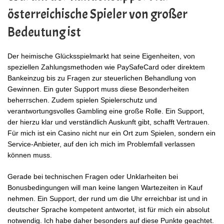
österreichische Spieler von großer
Bedeutung ist
Der heimische Glücksspielmarkt hat seine Eigenheiten, von
speziellen Zahlungsmethoden wie PaySafeCard oder direktem
Bankeinzug bis zu Fragen zur steuerlichen Behandlung von
Gewinnen. Ein guter Support muss diese Besonderheiten
beherrschen. Zudem spielen Spielerschutz und
verantwortungsvolles Gambling eine große Rolle. Ein Support,
der hierzu klar und verständlich Auskunft gibt, schafft Vertrauen.
Für mich ist ein Casino nicht nur ein Ort zum Spielen, sondern ein
Service-Anbieter, auf den ich mich im Problemfall verlassen
können muss.
Gerade bei technischen Fragen oder Unklarheiten bei
Bonusbedingungen will man keine langen Wartezeiten in Kauf
nehmen. Ein Support, der rund um die Uhr erreichbar ist und in
deutscher Sprache kompetent antwortet, ist für mich ein absolut
notwendig. Ich habe daher besonders auf diese Punkte geachtet.