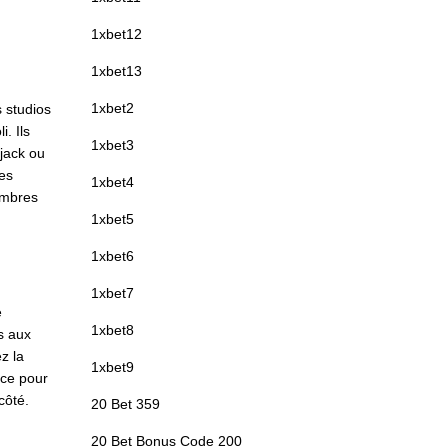
1xbet12
1xbet13
1xbet2
s studios
. Ils
1xbet3
jack ou
les
1xbet4
ombres
1xbet5
1xbet6
1xbet7
e
1xbet8
s aux
z la
1xbet9
ace pour
côté.
20 Bet 359
20 Bet Bonus Code 200