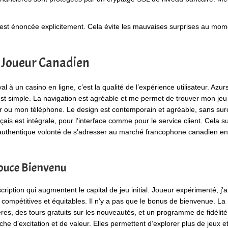
s est énoncée explicitement. Cela évite les mauvaises surprises au mo
 Joueur Canadien
al à un casino en ligne, c’est la qualité de l’expérience utilisateur. Azurs
 est simple. La navigation est agréable et me permet de trouver mon jeu
teur ou mon téléphone. Le design est contemporain et agréable, sans su
çais est intégrale, pour l’interface comme pour le service client. Cela 
ne authentique volonté de s’adresser au marché francophone canadien en
ouce Bienvenu
ription qui augmentent le capital de jeu initial. Joueur expérimenté, j’a
s compétitives et équitables. Il n’y a pas que le bonus de bienvenue. La
res, des tours gratuits sur les nouveautés, et un programme de fidélité
he d’excitation et de valeur. Elles permettent d’explorer plus de jeux e