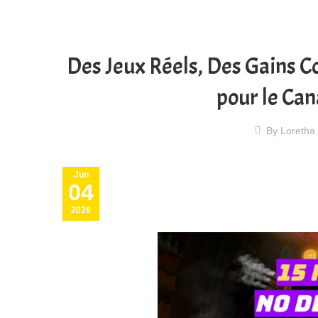
Des Jeux Réels, Des Gains 
pour le Can
By
Loretha
Jun
04
2026