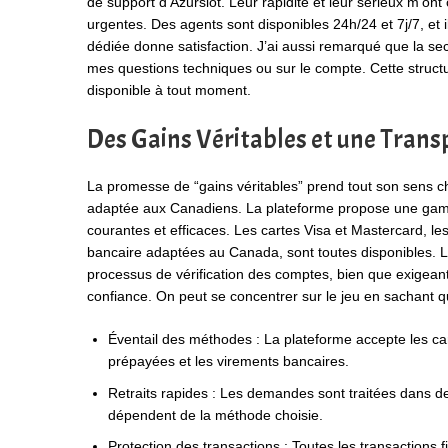
de support d’Azurslot. Leur rapidité et leur sérieux m’on
urgentes. Des agents sont disponibles 24h/24 et 7j/7, et 
dédiée donne satisfaction. J’ai aussi remarqué que la sec
mes questions techniques ou sur le compte. Cette structur
disponible à tout moment.
Des Gains Véritables et une Tran
La promesse de “gains véritables” prend tout son sens che
adaptée aux Canadiens. La plateforme propose une gamme
courantes et efficaces. Les cartes Visa et Mastercard, les
bancaire adaptées au Canada, sont toutes disponibles. L
processus de vérification des comptes, bien que exigeants
confiance. On peut se concentrer sur le jeu en sachant q
Éventail des méthodes : La plateforme accepte les car
prépayées et les virements bancaires.
Retraits rapides : Les demandes sont traitées dans de
dépendent de la méthode choisie.
Protection des transactions : Toutes les transactions