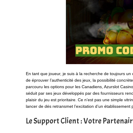
En tant que joueur, je suis à la recherche de toujours un 
de éprouver l’authenticité des jeux, la possibilité concr
parcouru les options pour les Canadiens, Azurslot Casin
séduit par ses jeux développés par des fournisseurs ren
plaisir du jeu est prioritaire. Ce n’est pas une simple vi
lancer de dés retransmet l’excitation d’un établissement 
Le Support Client : Votre Partenai