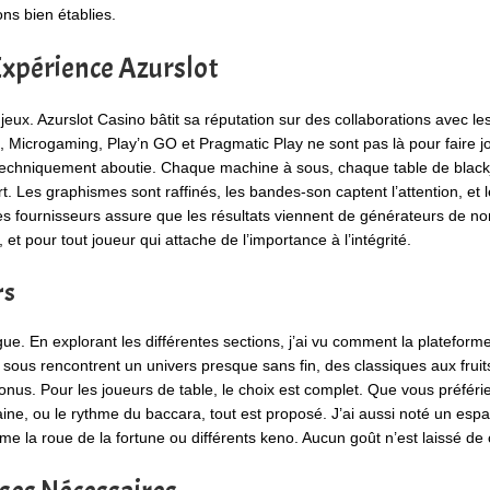
ons bien établies.
’Expérience Azurslot
 jeux. Azurslot Casino bâtit sa réputation sur des collaborations avec le
Microgaming, Play’n GO et Pragmatic Play ne sont pas là pour faire joli
 techniquement aboutie. Chaque machine à sous, chaque table de black
ert. Les graphismes sont raffinés, les bandes-son captent l’attention, et 
es fournisseurs assure que les résultats viennent de générateurs de n
 et pour tout joueur qui attache de l’importance à l’intégrité.
rs
gue. En explorant les différentes sections, j’ai vu comment la plateform
 sous rencontrent un univers presque sans fin, des classiques aux fruit
us. Pour les joueurs de table, le choix est complet. Que vous préférie
aine, ou le rythme du baccara, tout est proposé. J’ai aussi noté un esp
me la roue de la fortune ou différents keno. Aucun goût n’est laissé de 