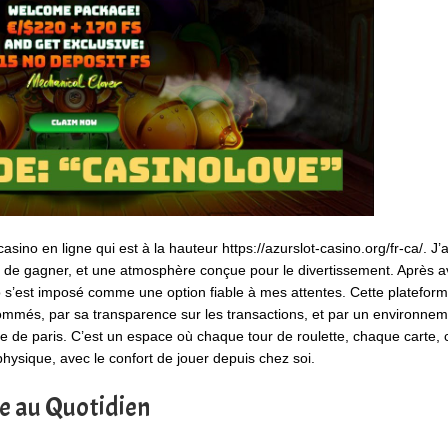
casino en ligne qui est à la hauteur
https://azurslot-casino.org/fr-ca/
. J’
ète de gagner, et une atmosphère conçue pour le divertissement. Après a
o s’est imposé comme une option fiable à mes attentes. Cette platefor
ommés, par sa transparence sur les transactions, et par un environnem
trine de paris. C’est un espace où chaque tour de roulette, chaque carte,
physique, avec le confort de jouer depuis chez soi.
re au Quotidien