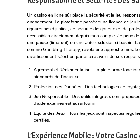
Responsabilité et Sécurité : Des B
Un casino en ligne sûr place la sécurité et le jeu respon
engagement. La plateforme possèdeune licence de jeu int
rigoureuses d’justice, de sécurité des joueurs et de pro
accessibles directement depuis mon compte. Je peux défi
une pause (time-out) ou une auto-exclusion si besoin. La 
comme Gambling Therapy, révèle une approche morale du 
divertissement. C’est un partenaire averti de ses responsa
Agrément et Réglementation : La plateforme fonctionne
standards de l’industrie.
Protection des Données : Des technologies de cryptag
Jeu Responsable : Des outils intégraux sont proposés 
d’aide externes est aussi fourni.
Équité des Jeux : Tous les jeux sont inspectés réguliè
certifiés.
L’Expérience Mobile : Votre Casino