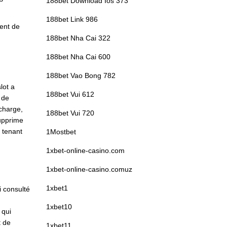
188bet Download Ios 373
188bet Link 986
ment de
188bet Nha Cai 322
188bet Nha Cai 600
188bet Vao Bong 782
lot a
188bet Vui 612
 de
rcharge,
188bet Vui 720
supprime
 tenant
1Mostbet
1xbet-online-casino.com
1xbet-online-casino.comuz
1xbet1
i consulté
1xbet10
 qui
t de
1xbet11