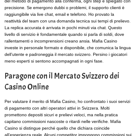
del metodo di pagamento alla conferma, ogni step è spiegato con
precisione. Se emergono dubbi o problemi, il supporto clienti è
raggiungibile via live chat, email e telefono. Ho provato la
reattività del team con una domanda tecnica sui tempi di prelievo.
La replica accurata è arrivata in pochi minuti via chat. Questo
livello di servizio è fondamentale quando si parla di soldi, dove
rallentamenti o incomprensioni creano ansia. Mafia Casino
investe in personale formato e disponibile, che comunica la lingua
dell’utente e padroneggia il mercato svizzero. Persino i giocatori
meno esperti si sentono accompagnati in ogni fase.
Paragone con il Mercato Svizzero dei
Casino Online
Per valutare il merito di Mafia Casino, ho confrontato i suoi servizi
di pagamento con altri operatori attivi in Svizzera. Molti
promettono depositi sicuri e prelievi veloci, ma nella pratica
capitano commissioni nascoste o ritardi nelle verifiche. Mafia
Casino si distingue perché quello che dichiara coincide
all’esperienza reale. Alcuni competitor impongono commissioni sui