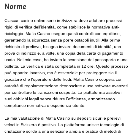
Norme
Ciascun casino online serio in Svizzera deve adottare processi
rigidi di verifica dell’identità, come stabilisce la normativa anti-
riciclaggio. Mafia Casino esegue questi controlli con equilibrio,
garantendo la sicurezza senza porre ostacoli inutili. Alla prima
richiesta di prelievo, bisogna inviare documenti di identità, una
prova di indirizzo e, a volte, una copia della carta di pagamento
usata. Nel mio caso, ho inviato la scansione del passaporto e una
bolletta. La verifica è stata completata in 12 ore. Questo processo
può apparire invasivo, ma è essenziale per proteggere sia il
giocatore che l’operatore dalle frodi. Mafia Casino coopera con
autorità di regolamentazione riconosciute e usa software avanzati
per controllare le transazioni sospette. La piattaforma assolve i
suoi obblighi legali senza ridurre l’efficienza, armonizzando
compliance normativa e esperienza utente.
La mia valutazione di Mafia Casino su depositi sicuri e prelievi
veloci in Svizzera è positiva. La piattaforma unisce tecnologie di
criptazione solide a una selezione ampia e pratica di metodi di