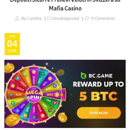
Mafia Casino
By
Loretha
Uncategorized
0
Comments
Jun
04
2026