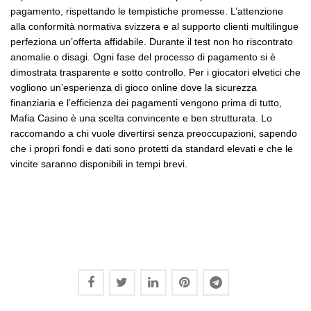
pagamento, rispettando le tempistiche promesse. L’attenzione
alla conformità normativa svizzera e al supporto clienti multilingue
perfeziona un’offerta affidabile. Durante il test non ho riscontrato
anomalie o disagi. Ogni fase del processo di pagamento si è
dimostrata trasparente e sotto controllo. Per i giocatori elvetici che
vogliono un’esperienza di gioco online dove la sicurezza
finanziaria e l’efficienza dei pagamenti vengono prima di tutto,
Mafia Casino è una scelta convincente e ben strutturata. Lo
raccomando a chi vuole divertirsi senza preoccupazioni, sapendo
che i propri fondi e dati sono protetti da standard elevati e che le
vincite saranno disponibili in tempi brevi.