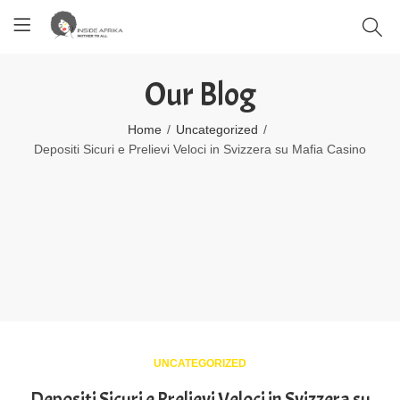
Our Blog
Home
Uncategorized
Depositi Sicuri e Prelievi Veloci in Svizzera su Mafia Casino
UNCATEGORIZED
Depositi Sicuri e Prelievi Veloci in Svizzera su