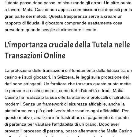
l’utente passo dopo passo, minimizzando gli errori. Un altro punto
a favore: Mafia Casino non applica commissioni sui depositi per la
gran parte dei metodi. Questa trasparenza serve a creare un
rapporto di fiducia. Il giocatore comprende esattamente cosa
prevedere quando sceglie di alimentare il conto.
L’importanza cruciale della Tutela nelle
Transazioni Online
La protezione delle transazioni è il fondamento della fiducia tra un
casino e i suoi giocatori. In Svizzera, le leggi sulla protezione dei
dati sono stringenti. Un fornitore che trascura questo punto mette
le persone a rischi concreti, come furti d’identità o frodi. Mafia
Casino ha realizzato la sua offerta attorno a protocolli di cifratura
moderni. Senza un framework di sicurezza affidabile, anche la
piattaforma con più giochi vedrebbe svanire ogni affidabilità. Per
questo motivo, analizzare l’infrastruttura di pagamento è il punto
di partenza per valutare l’affidabilità di un brand. Dopo aver
provato il processo di persona, posso affermare che Mafia Casino