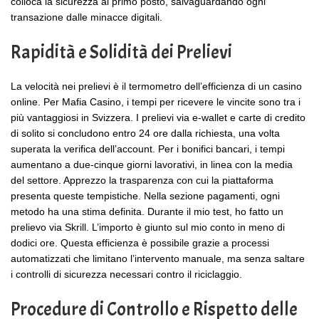
colloca la sicurezza al primo posto, salvaguardando ogni
transazione dalle minacce digitali.
Rapidità e Solidità dei Prelievi
La velocità nei prelievi è il termometro dell’efficienza di un casino
online. Per Mafia Casino, i tempi per ricevere le vincite sono tra i
più vantaggiosi in Svizzera. I prelievi via e-wallet e carte di credito
di solito si concludono entro 24 ore dalla richiesta, una volta
superata la verifica dell’account. Per i bonifici bancari, i tempi
aumentano a due-cinque giorni lavorativi, in linea con la media
del settore. Apprezzo la trasparenza con cui la piattaforma
presenta queste tempistiche. Nella sezione pagamenti, ogni
metodo ha una stima definita. Durante il mio test, ho fatto un
prelievo via Skrill. L’importo è giunto sul mio conto in meno di
dodici ore. Questa efficienza è possibile grazie a processi
automatizzati che limitano l’intervento manuale, ma senza saltare
i controlli di sicurezza necessari contro il riciclaggio.
Procedure di Controllo e Rispetto delle