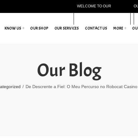
WELCOME TO OUR
O
WEBSITE!
KNOW US
OUR SHOP
OUR SERVICES
CONTACT US
MORE
OU
Our Blog
ategorized
De Descrente a Fiel: O Meu Percurso no Robocat Casino