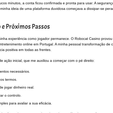
cos minutos, a conta ficou confirmada e pronta para usar. A segurança
A minha ideia de uma plataforma duvidosa começava a dissipar-se per
o e Próximos Passos
 minha experiência como jogador permanece. O Robocat Casino provou
ntretenimento online em Portugal. A minha pessoal transformação de c
ia positiva em todas as frentes.
 ação inicial, que me auxiliou a começar com o pé direito:
entos necessários.
 os termos.
 jogar dinheiro real.
ar o controlo.
les para avaliar a sua eficácia.