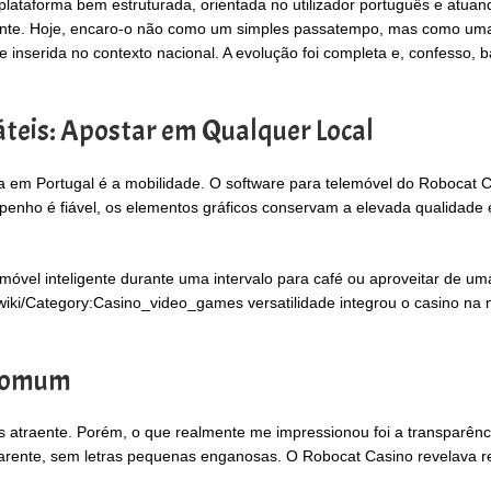
ataforma bem estruturada, orientada no utilizador português e atua
stente. Hoje, encaro-o não como um simples passatempo, mas como uma
te inserida no contexto nacional. A evolução foi completa e, confesso, 
teis: Apostar em Qualquer Local
da em Portugal é a mobilidade. O software para telemóvel do Robocat C
enho é fiável, os elementos gráficos conservam a elevada qualidade 
móvel inteligente durante uma intervalo para café ou aproveitar de u
g/wiki/Category:Casino_video_games
versatilidade integrou o casino na
 Comum
 atraente. Porém, o que realmente me impressionou foi a transparênc
parente, sem letras pequenas enganosas. O Robocat Casino revelava r