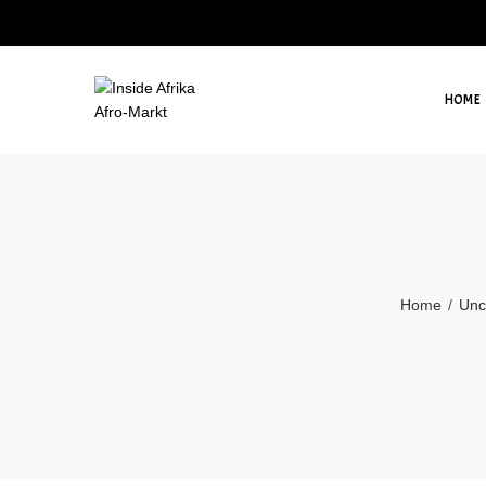
HOME
Home
Unc