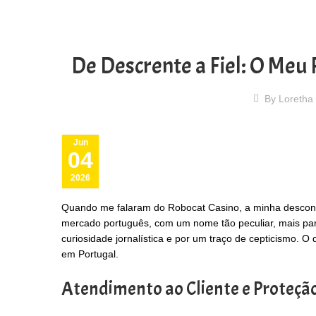
De Descrente a Fiel: O Meu
By
Loretha
Jun
04
2026
Quando me falaram do Robocat Casino, a minha desconf
mercado português, com um nome tão peculiar, mais par
curiosidade jornalística e por um traço de cepticismo. 
em Portugal.
Atendimento ao Cliente e Proteção