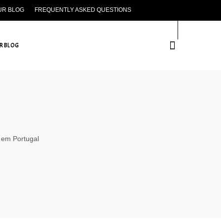
UR BLOG
FREQUENTLY ASKED QUESTIONS
CONTACT US
R BLOG
 em Portugal