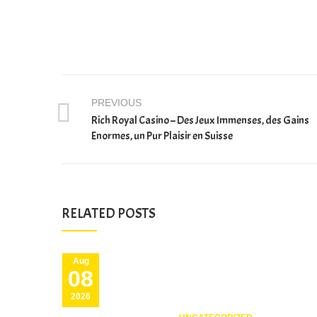
PREVIOUS
Rich Royal Casino – Des Jeux Immenses, des Gains
Enormes, un Pur Plaisir en Suisse
RELATED POSTS
Aug
08
2026