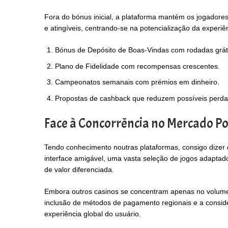
Fora do bónus inicial, a plataforma mantém os jogadore
e atingíveis, centrando-se na potencialização da exper
Bónus de Depósito de Boas-Vindas com rodadas grát
Plano de Fidelidade com recompensas crescentes.
Campeonatos semanais com prémios em dinheiro.
Propostas de cashback que reduzem possíveis perda
Face à Concorrência no Mercado P
Tendo conhecimento noutras plataformas, consigo dizer
interface amigável, uma vasta seleção de jogos adapta
de valor diferenciada.
Embora outros casinos se concentram apenas no volume,
inclusão de métodos de pagamento regionais e a conside
experiência global do usuário.