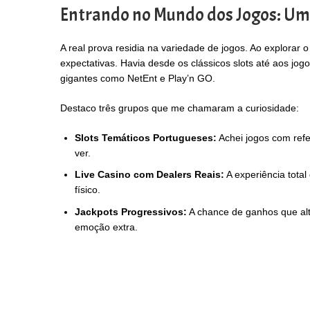
Entrando no Mundo dos Jogos: Um
A real prova residia na variedade de jogos. Ao explora
expectativas. Havia desde os clássicos slots até aos jog
gigantes como NetEnt e Play’n GO.
Destaco três grupos que me chamaram a curiosidade:
Slots Temáticos Portugueses:
Achei jogos com refe
ver.
Live Casino com Dealers Reais:
A experiência total
físico.
Jackpots Progressivos:
A chance de ganhos que al
emoção extra.