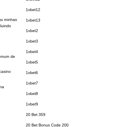
1xbet12
 as minhas
1xbet13
cluindo
1xbet2
1xbet3
1xbet4
comum de
1xbet5
casino
1xbet6
1xbet7
uma
1xbet8
1xbet9
20 Bet 359
20 Bet Bonus Code 200