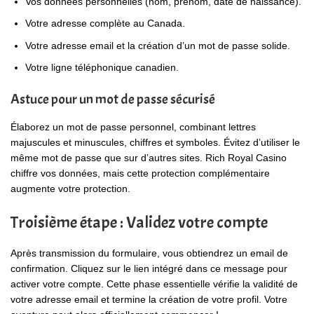
Vos données personnelles (nom, prénom, date de naissance).
Votre adresse complète au Canada.
Votre adresse email et la création d’un mot de passe solide.
Votre ligne téléphonique canadien.
Astuce pour un mot de passe sécurisé
Élaborez un mot de passe personnel, combinant lettres
majuscules et minuscules, chiffres et symboles. Évitez d’utiliser le
même mot de passe que sur d’autres sites. Rich Royal Casino
chiffre vos données, mais cette protection complémentaire
augmente votre protection.
Troisième étape : Validez votre compte
Après transmission du formulaire, vous obtiendrez un email de
confirmation. Cliquez sur le lien intégré dans ce message pour
activer votre compte. Cette phase essentielle vérifie la validité de
votre adresse email et termine la création de votre profil. Votre