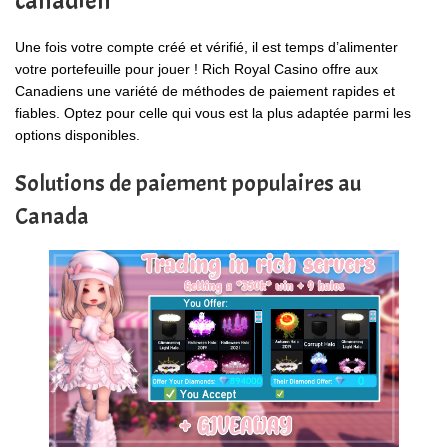
canadien
Une fois votre compte créé et vérifié, il est temps d’alimenter
votre portefeuille pour jouer ! Rich Royal Casino offre aux
Canadiens une variété de méthodes de paiement rapides et
fiables. Optez pour celle qui vous est la plus adaptée parmi les
options disponibles.
Solutions de paiement populaires au
Canada