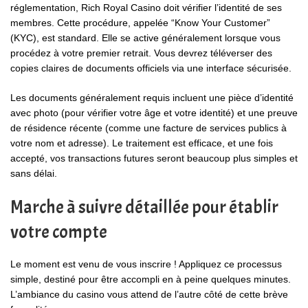
réglementation, Rich Royal Casino doit vérifier l’identité de ses
membres. Cette procédure, appelée “Know Your Customer”
(KYC), est standard. Elle se active généralement lorsque vous
procédez à votre premier retrait. Vous devrez téléverser des
copies claires de documents officiels via une interface sécurisée.
Les documents généralement requis incluent une pièce d’identité
avec photo (pour vérifier votre âge et votre identité) et une preuve
de résidence récente (comme une facture de services publics à
votre nom et adresse). Le traitement est efficace, et une fois
accepté, vos transactions futures seront beaucoup plus simples et
sans délai.
Marche à suivre détaillée pour établir
votre compte
Le moment est venu de vous inscrire ! Appliquez ce processus
simple, destiné pour être accompli en à peine quelques minutes.
L’ambiance du casino vous attend de l’autre côté de cette brève