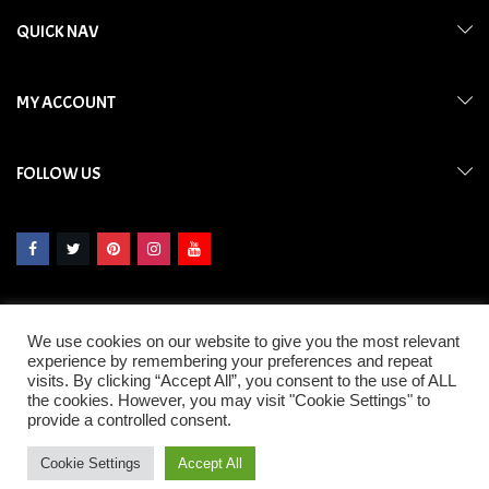
QUICK NAV
MY ACCOUNT
FOLLOW US
We use cookies on our website to give you the most relevant
experience by remembering your preferences and repeat
visits. By clicking “Accept All”, you consent to the use of ALL
the cookies. However, you may visit "Cookie Settings" to
Insideafrika.store © 2020 by Inside Afrika All Rights Reserved.
provide a controlled consent.
Cookie Settings
Accept All