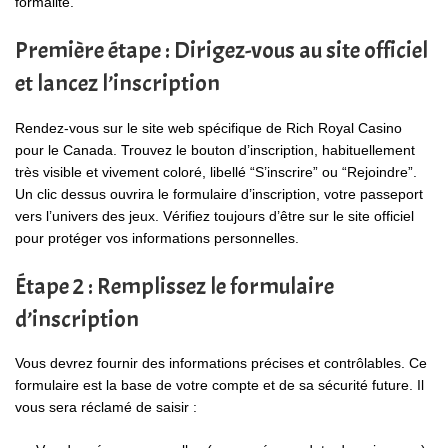
formalité.
Première étape : Dirigez-vous au site officiel
et lancez l’inscription
Rendez-vous sur le site web spécifique de Rich Royal Casino
pour le Canada. Trouvez le bouton d’inscription, habituellement
très visible et vivement coloré, libellé “S’inscrire” ou “Rejoindre”.
Un clic dessus ouvrira le formulaire d’inscription, votre passeport
vers l’univers des jeux. Vérifiez toujours d’être sur le site officiel
pour protéger vos informations personnelles.
Étape 2 : Remplissez le formulaire
d’inscription
Vous devrez fournir des informations précises et contrôlables. Ce
formulaire est la base de votre compte et de sa sécurité future. Il
vous sera réclamé de saisir :