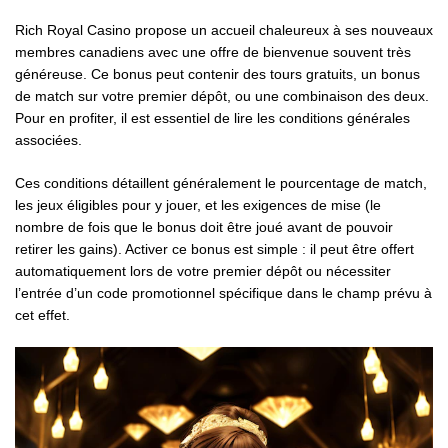
Rich Royal Casino propose un accueil chaleureux à ses nouveaux
membres canadiens avec une offre de bienvenue souvent très
généreuse. Ce bonus peut contenir des tours gratuits, un bonus
de match sur votre premier dépôt, ou une combinaison des deux.
Pour en profiter, il est essentiel de lire les conditions générales
associées.
Ces conditions détaillent généralement le pourcentage de match,
les jeux éligibles pour y jouer, et les exigences de mise (le
nombre de fois que le bonus doit être joué avant de pouvoir
retirer les gains). Activer ce bonus est simple : il peut être offert
automatiquement lors de votre premier dépôt ou nécessiter
l’entrée d’un code promotionnel spécifique dans le champ prévu à
cet effet.