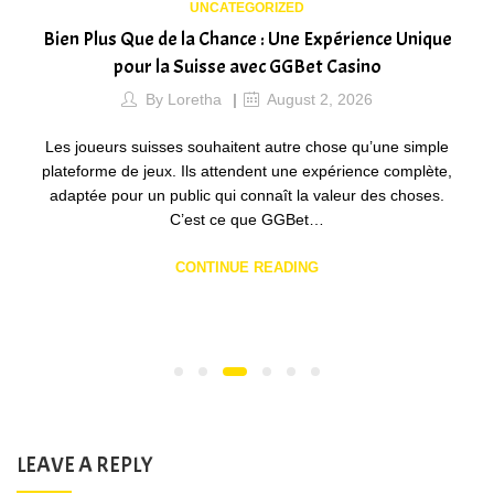
UNCATEGORIZED
Bien Plus Que de la Chance : Une Expérience Unique
pour la Suisse avec GGBet Casino
By
Loretha
August 2, 2026
Les joueurs suisses souhaitent autre chose qu’une simple
plateforme de jeux. Ils attendent une expérience complète,
adaptée pour un public qui connaît la valeur des choses.
C’est ce que GGBet…
CONTINUE READING
LEAVE A REPLY