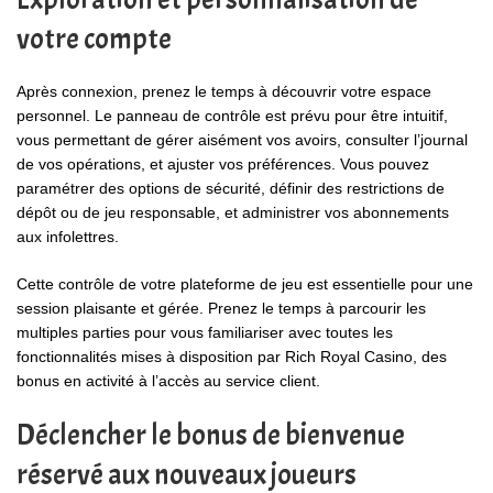
votre compte
Après connexion, prenez le temps à découvrir votre espace
personnel. Le panneau de contrôle est prévu pour être intuitif,
vous permettant de gérer aisément vos avoirs, consulter l’journal
de vos opérations, et ajuster vos préférences. Vous pouvez
paramétrer des options de sécurité, définir des restrictions de
dépôt ou de jeu responsable, et administrer vos abonnements
aux infolettres.
Cette contrôle de votre plateforme de jeu est essentielle pour une
session plaisante et gérée. Prenez le temps à parcourir les
multiples parties pour vous familiariser avec toutes les
fonctionnalités mises à disposition par Rich Royal Casino, des
bonus en activité à l’accès au service client.
Déclencher le bonus de bienvenue
réservé aux nouveaux joueurs