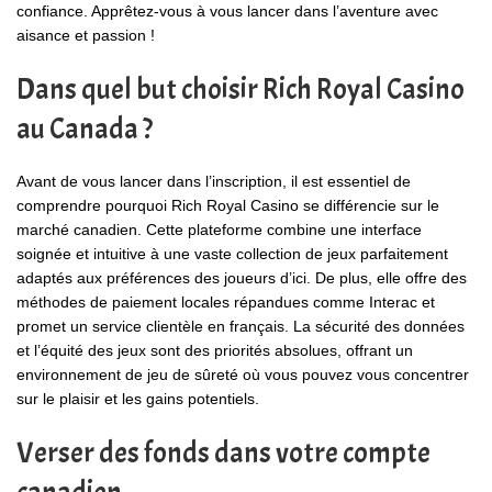
confiance. Apprêtez-vous à vous lancer dans l’aventure avec
aisance et passion !
Dans quel but choisir Rich Royal Casino
au Canada ?
Avant de vous lancer dans l’inscription, il est essentiel de
comprendre pourquoi Rich Royal Casino se différencie sur le
marché canadien. Cette plateforme combine une interface
soignée et intuitive à une vaste collection de jeux parfaitement
adaptés aux préférences des joueurs d’ici. De plus, elle offre des
méthodes de paiement locales répandues comme Interac et
promet un service clientèle en français. La sécurité des données
et l’équité des jeux sont des priorités absolues, offrant un
environnement de jeu de sûreté où vous pouvez vous concentrer
sur le plaisir et les gains potentiels.
Verser des fonds dans votre compte