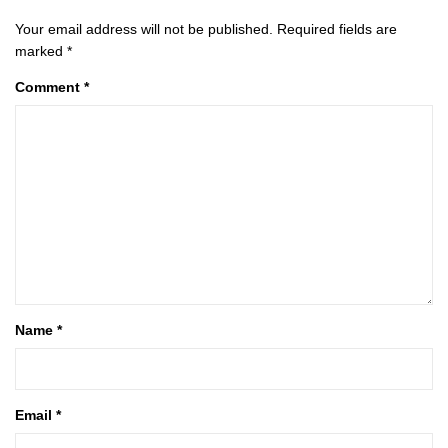
Your email address will not be published.
Required fields are
marked
*
Comment
*
Name
*
Email
*