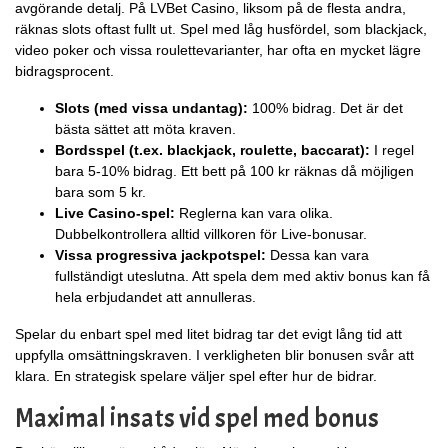
avgörande detalj. På LVBet Casino, liksom på de flesta andra,
räknas slots oftast fullt ut. Spel med låg husfördel, som blackjack,
video poker och vissa roulettevarianter, har ofta en mycket lägre
bidragsprocent.
Slots (med vissa undantag):
100% bidrag. Det är det
bästa sättet att möta kraven.
Bordsspel (t.ex. blackjack, roulette, baccarat):
I regel
bara 5-10% bidrag. Ett bett på 100 kr räknas då möjligen
bara som 5 kr.
Live Casino-spel:
Reglerna kan vara olika.
Dubbelkontrollera alltid villkoren för Live-bonusar.
Vissa progressiva jackpotspel:
Dessa kan vara
fullständigt uteslutna. Att spela dem med aktiv bonus kan få
hela erbjudandet att annulleras.
Spelar du enbart spel med litet bidrag tar det evigt lång tid att
uppfylla omsättningskraven. I verkligheten blir bonusen svår att
klara. En strategisk spelare väljer spel efter hur de bidrar.
Maximal insats vid spel med bonus