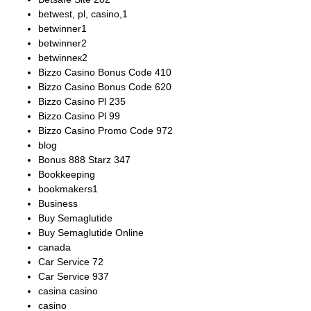
betwest, pl, casino,1
betwinner1
betwinner2
betwinneк2
Bizzo Casino Bonus Code 410
Bizzo Casino Bonus Code 620
Bizzo Casino Pl 235
Bizzo Casino Pl 99
Bizzo Casino Promo Code 972
blog
Bonus 888 Starz 347
Bookkeeping
bookmakers1
Business
Buy Semaglutide
Buy Semaglutide Online
canada
Car Service 72
Car Service 937
casina casino
casino