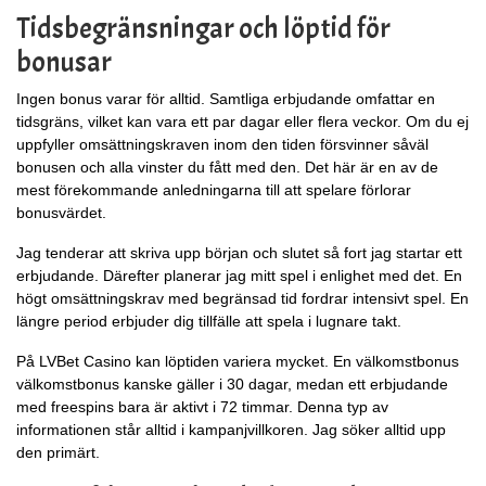
Tidsbegränsningar och löptid för
bonusar
Ingen bonus varar för alltid. Samtliga erbjudande omfattar en
tidsgräns, vilket kan vara ett par dagar eller flera veckor. Om du ej
uppfyller omsättningskraven inom den tiden försvinner såväl
bonusen och alla vinster du fått med den. Det här är en av de
mest förekommande anledningarna till att spelare förlorar
bonusvärdet.
Jag tenderar att skriva upp början och slutet så fort jag startar ett
erbjudande. Därefter planerar jag mitt spel i enlighet med det. En
högt omsättningskrav med begränsad tid fordrar intensivt spel. En
längre period erbjuder dig tillfälle att spela i lugnare takt.
På LVBet Casino kan löptiden variera mycket. En välkomstbonus
välkomstbonus kanske gäller i 30 dagar, medan ett erbjudande
med freespins bara är aktivt i 72 timmar. Denna typ av
informationen står alltid i kampanjvillkoren. Jag söker alltid upp
den primärt.