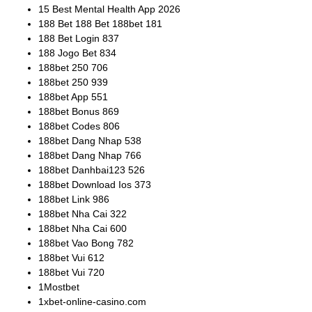
15 Best Mental Health App 2026
188 Bet 188 Bet 188bet 181
188 Bet Login 837
188 Jogo Bet 834
188bet 250 706
188bet 250 939
188bet App 551
188bet Bonus 869
188bet Codes 806
188bet Dang Nhap 538
188bet Dang Nhap 766
188bet Danhbai123 526
188bet Download Ios 373
188bet Link 986
188bet Nha Cai 322
188bet Nha Cai 600
188bet Vao Bong 782
188bet Vui 612
188bet Vui 720
1Mostbet
1xbet-online-casino.com