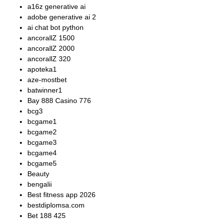
a16z generative ai
adobe generative ai 2
ai chat bot python
ancorallZ 1500
ancorallZ 2000
ancorallZ 320
apoteka1
aze-mostbet
batwinner1
Bay 888 Casino 776
bcg3
bcgame1
bcgame2
bcgame3
bcgame4
bcgame5
Beauty
bengalii
Best fitness app 2026
bestdiplomsa.com
Bet 188 425