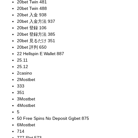
20bet Twin 481
20bet Twin 488
20bet 入金 938
20bet 入金方法 937
20bet 登録 106
20bet 登録方法 385
20bet 見るだけ 351
20bet 評判 650
22 Hellspin E Wallet 887
25.11
25.12
2casino
2Mostbet
333
351
3Mostbet
4Mostbet
5
50 Free Spins No Deposit Ggbet 875
6Mostbet
714
777 Slot 573