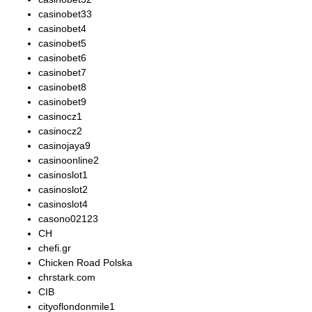
casinobet33
casinobet4
casinobet5
casinobet6
casinobet7
casinobet8
casinobet9
casinocz1
casinocz2
casinojaya9
casinoonline2
casinoslot1
casinoslot2
casinoslot4
casono02123
CH
chefi.gr
Chicken Road Polska
chrstark.com
CIB
cityoflondonmile1