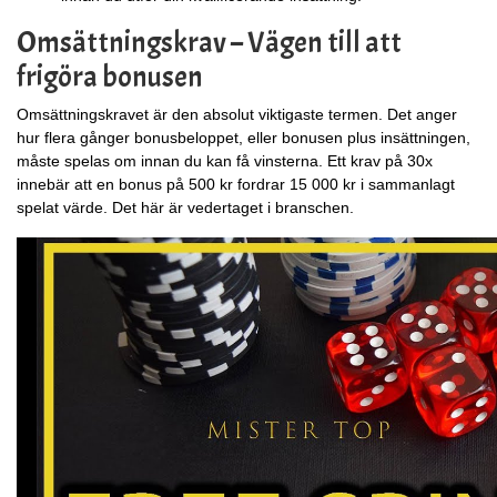
Omsättningskrav – Vägen till att
frigöra bonusen
Omsättningskravet är den absolut viktigaste termen. Det anger
hur flera gånger bonusbeloppet, eller bonusen plus insättningen,
måste spelas om innan du kan få vinsterna. Ett krav på 30x
innebär att en bonus på 500 kr fordrar 15 000 kr i sammanlagt
spelat värde. Det här är vedertaget i branschen.