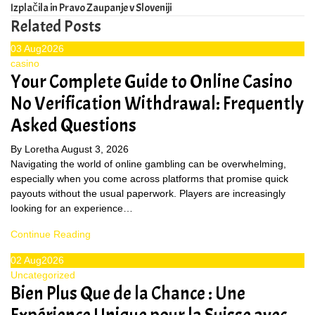
Izplačila in Pravo Zaupanje v Sloveniji
Related Posts
03
Aug
2026
casino
Your Complete Guide to Online Casino
No Verification Withdrawal: Frequently
Asked Questions
By
Loretha
August 3, 2026
Navigating the world of online gambling can be overwhelming,
especially when you come across platforms that promise quick
payouts without the usual paperwork. Players are increasingly
looking for an experience…
Continue Reading
02
Aug
2026
Uncategorized
Bien Plus Que de la Chance : Une