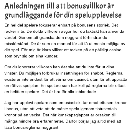
Anledningen till att bonusvillkor är
grundläggande för din spelupplevelse
En hel del spelare fokuserar enbart på bonusens storlek. Det
räcker inte. De dolda villkoren avgör hur du faktiskt kan använda
värdet. Genom att granska dem noggrant förhindrar du
missförstånd. De är som en manual för att få ut mesta möjliga av
ditt spel. För mig är klara villkor ett tecken på ett pålitligt casino
som bryr sig om sina kunder.
Om du ignorerar villkoren kan det ske att du inte får ut dina
vinster. Du möjligen förbrukar insättningen för snabbt. Reglerna
existerar inte endast för att värna om casinot, utan för att upprätta
en rättvis spelplan. En spelare som har koll på reglerna blir oftast
en belåten spelare. Det är bra för alla inblandade.
Jag har upplevt spelare som entusiastiskt tar emot ettusen kronor
i bonus, utan att veta att de måste spela igenom tiotusentals
kronor på en vecka. Det här kunskapsglappet är orsaken till
många mindre bra erfarenheter. Därför börjar jag alltid med att
läsa bonusreglerna noggrant.