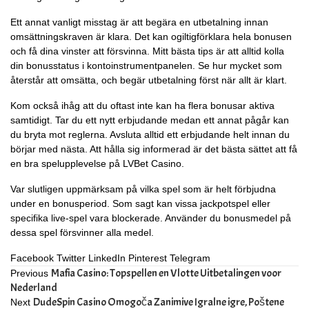
Ett annat vanligt misstag är att begära en utbetalning innan
omsättningskraven är klara. Det kan ogiltigförklara hela bonusen
och få dina vinster att försvinna. Mitt bästa tips är att alltid kolla
din bonusstatus i kontoinstrumentpanelen. Se hur mycket som
återstår att omsätta, och begär utbetalning först när allt är klart.
Kom också ihåg att du oftast inte kan ha flera bonusar aktiva
samtidigt. Tar du ett nytt erbjudande medan ett annat pågår kan
du bryta mot reglerna. Avsluta alltid ett erbjudande helt innan du
börjar med nästa. Att hålla sig informerad är det bästa sättet att få
en bra spelupplevelse på LVBet Casino.
Var slutligen uppmärksam på vilka spel som är helt förbjudna
under en bonusperiod. Som sagt kan vissa jackpotspel eller
specifika live-spel vara blockerade. Använder du bonusmedel på
dessa spel försvinner alla medel.
Facebook
Twitter
LinkedIn
Pinterest
Telegram
Mafia Casino: Topspellen en Vlotte Uitbetalingen voor
Previous
Nederland
DudeSpin Casino Omogoča Zanimive Igralne igre, Poštene
Next