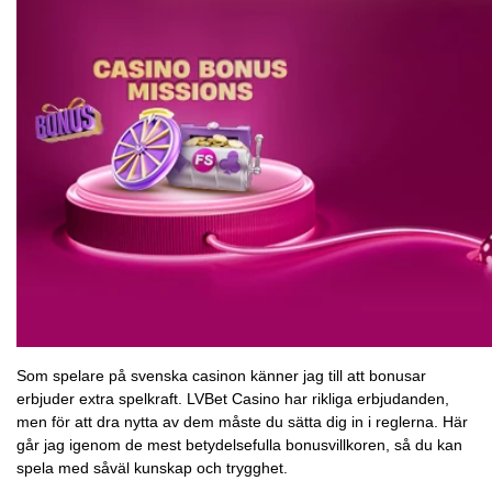
Som spelare på svenska casinon känner jag till att bonusar
erbjuder extra spelkraft. LVBet Casino har rikliga erbjudanden,
men för att dra nytta av dem måste du sätta dig in i reglerna. Här
går jag igenom de mest betydelsefulla bonusvillkoren, så du kan
spela med såväl kunskap och trygghet.