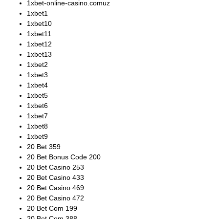
1xbet-online-casino.comuz
1xbet1
1xbet10
1xbet11
1xbet12
1xbet13
1xbet2
1xbet3
1xbet4
1xbet5
1xbet6
1xbet7
1xbet8
1xbet9
20 Bet 359
20 Bet Bonus Code 200
20 Bet Casino 253
20 Bet Casino 433
20 Bet Casino 469
20 Bet Casino 472
20 Bet Com 199
20 Bet Com 388