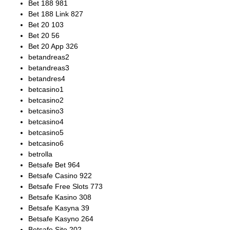
Bet 188 981
Bet 188 Link 827
Bet 20 103
Bet 20 56
Bet 20 App 326
betandreas2
betandreas3
betandres4
betcasino1
betcasino2
betcasino3
betcasino4
betcasino5
betcasino6
betrolla
Betsafe Bet 964
Betsafe Casino 922
Betsafe Free Slots 773
Betsafe Kasino 308
Betsafe Kasyna 39
Betsafe Kasyno 264
Betsafe Site 202