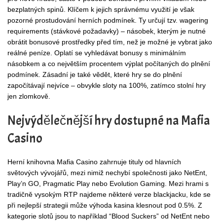
bezplatných spinů. Klíčem k jejich správnému využití je však
pozorné prostudování herních podmínek. Ty určují tzv. wagering
requirements (stávkové požadavky) – násobek, kterým je nutné
obrátit bonusové prostředky před tím, než je možné je vybrat jako
reálné peníze. Oplatí se vyhledávat bonusy s minimálním
násobkem a co největším procentem výplat počítaných do plnění
podmínek. Zásadní je také vědět, které hry se do plnění
započítávají nejvíce – obvykle sloty na 100%, zatímco stolní hry
jen zlomkově.
Nejvýdělečnější hry dostupné na Mafia
Casino
Herní knihovna Mafia Casino zahrnuje tituly od hlavních
světových vývojářů, mezi nimiž nechybí společnosti jako NetEnt,
Play’n GO, Pragmatic Play nebo Evolution Gaming. Mezi hrami s
tradičně vysokým RTP najdeme některé verze blackjacku, kde se
při nejlepší strategii může výhoda kasina klesnout pod 0.5%. Z
kategorie slotů jsou to například “Blood Suckers” od NetEnt nebo