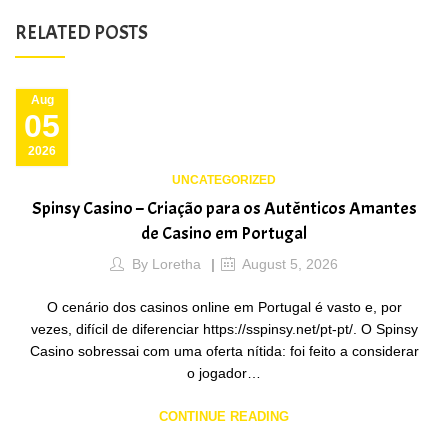
RELATED POSTS
Aug
05
2026
UNCATEGORIZED
Spinsy Casino – Criação para os Autênticos Amantes
de Casino em Portugal
By
Loretha
August 5, 2026
O cenário dos casinos online em Portugal é vasto e, por
vezes, difícil de diferenciar https://sspinsy.net/pt-pt/. O Spinsy
Casino sobressai com uma oferta nítida: foi feito a considerar
o jogador…
CONTINUE READING