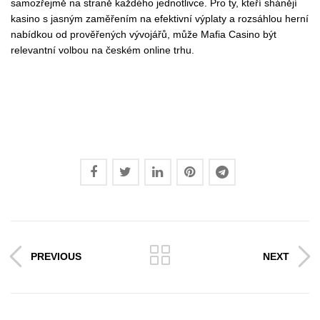
samozřejmě na straně každého jednotlivce. Pro ty, kteří shánějí
kasino s jasným zaměřením na efektivní výplaty a rozsáhlou herní
nabídkou od prověřených vývojářů, může Mafia Casino být
relevantní volbou na českém online trhu.
PREVIOUS
NEXT