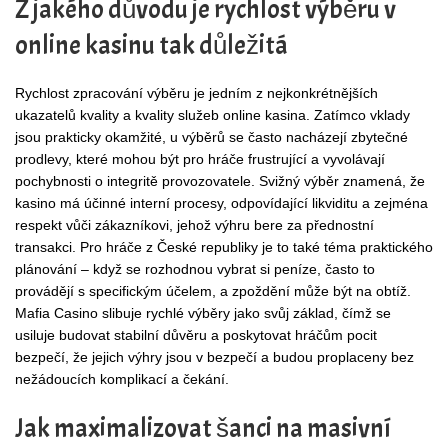
Z jakého důvodu je rychlost výběru v
online kasinu tak důležitá
Rychlost zpracování výběru je jedním z nejkonkrétnějších
ukazatelů kvality a kvality služeb online kasina. Zatímco vklady
jsou prakticky okamžité, u výběrů se často nacházejí zbytečné
prodlevy, které mohou být pro hráče frustrující a vyvolávají
pochybnosti o integritě provozovatele. Svižný výběr znamená, že
kasino má účinné interní procesy, odpovídající likviditu a zejména
respekt vůči zákazníkovi, jehož výhru bere za přednostní
transakci. Pro hráče z České republiky je to také téma praktického
plánování – když se rozhodnou vybrat si peníze, často to
provádějí s specifickým účelem, a zpoždění může být na obtíž.
Mafia Casino slibuje rychlé výběry jako svůj základ, čímž se
usiluje budovat stabilní důvěru a poskytovat hráčům pocit
bezpečí, že jejich výhry jsou v bezpečí a budou proplaceny bez
nežádoucích komplikací a čekání.
Jak maximalizovat šanci na masivní