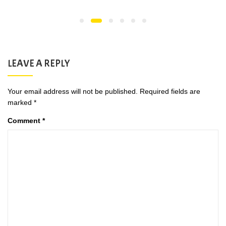
LEAVE A REPLY
Your email address will not be published.
Required fields are
marked
*
Comment
*