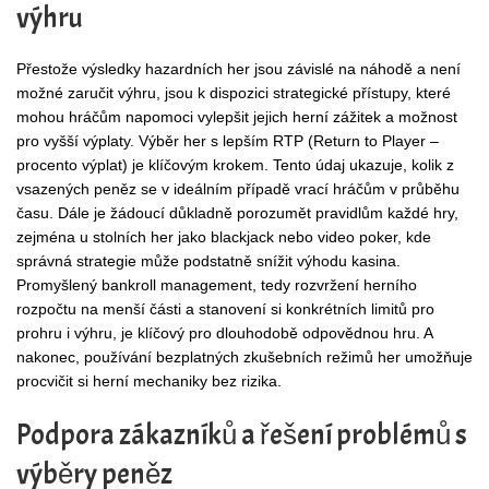
výhru
Přestože výsledky hazardních her jsou závislé na náhodě a není
možné zaručit výhru, jsou k dispozici strategické přístupy, které
mohou hráčům napomoci vylepšit jejich herní zážitek a možnost
pro vyšší výplaty. Výběr her s lepším RTP (Return to Player –
procento výplat) je klíčovým krokem. Tento údaj ukazuje, kolik z
vsazených peněz se v ideálním případě vrací hráčům v průběhu
času. Dále je žádoucí důkladně porozumět pravidlům každé hry,
zejména u stolních her jako blackjack nebo video poker, kde
správná strategie může podstatně snížit výhodu kasina.
Promyšlený bankroll management, tedy rozvržení herního
rozpočtu na menší části a stanovení si konkrétních limitů pro
prohru i výhru, je klíčový pro dlouhodobě odpovědnou hru. A
nakonec, používání bezplatných zkušebních režimů her umožňuje
procvičit si herní mechaniky bez rizika.
Podpora zákazníků a řešení problémů s
výběry peněz