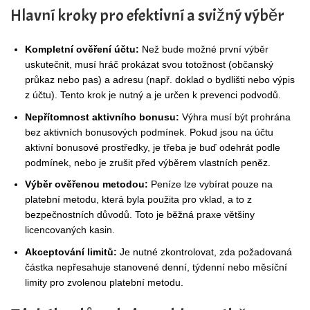
Hlavní kroky pro efektivní a svižný výběr
Kompletní ověření účtu:
Než bude možné první výběr
uskutečnit, musí hráč prokázat svou totožnost (občanský
průkaz nebo pas) a adresu (např. doklad o bydlišti nebo výpis
z účtu). Tento krok je nutný a je určen k prevenci podvodů.
Nepřítomnost aktivního bonusu:
Výhra musí být prohrána
bez aktivních bonusových podmínek. Pokud jsou na účtu
aktivní bonusové prostředky, je třeba je buď odehrát podle
podmínek, nebo je zrušit před výběrem vlastních peněz.
Výběr ověřenou metodou:
Peníze lze vybírat pouze na
platební metodu, která byla použita pro vklad, a to z
bezpečnostních důvodů. Toto je běžná praxe většiny
licencovaných kasin.
Akceptování limitů:
Je nutné zkontrolovat, zda požadovaná
částka nepřesahuje stanovené denní, týdenní nebo měsíční
limity pro zvolenou platební metodu.