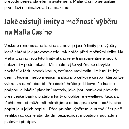
převodu peněz platebním systémem. Mafia Casino se usiluje
první fázi minimalizovat na maximum.
Jaké existují limity a možnosti výběru
na Mafia Casino
Veškeré renomované kasino stanovuje jasné limity pro výběry,
které chrání jak provozovatele, tak hráče před možnými riziky. Na
Mafia Casino jsou tyto limity stanoveny transparentně a jsou k
nalezení v podmínkách. Minimální výše výběru se obvykle
nachází v řádu stovek korun, zatímco maximální limit může být
denní, týdenní nebo měsíční a platí pro celkové částky, kterou lze
vybrat za dané období. Pro české hráče je klíčové, že kasino
podporuje lokální platební metody, jako jsou bankovní převody
přes české banky, platební karty či oblíbené e-wallevy. Každá z
těchto metod může mít mírně jinou dobu zpracování, což kasino
popisuje u jejich popisu. Před prvním výběrem je nutné účet plně
verifikovat, což je standardní bezpečnostní postup v souladu s
platnými předpisy.