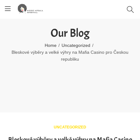
Our Blog
Home
Uncategorized
Bleskové výběry a velké výhry na Mafia Casino pro Českou
republiku
UNCATEGORIZED
Bleskové výběry a velké výhry na Mafia Casino