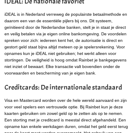
iDEAL: De nationale favoriet
iDEAL is in Nederland verreweg de populairste betaalmethode en
daarom een van de essentiële pijlers bij ons. Dit systeem,
geïnitieerd door de Nederlandse banken, stelt je in staat je direct
en veilig betalen via je eigen online bankomgeving. De voordelen
spreken voor zich: iedereen kent het, de autorisatie is direct en
gestort geld staat bijna altijd meteen op je spelersrekening. Voor
opnames kun je iDEAL niet gebruiken; het werkt alleen voor
stortingen. De veiligheid is hoog omdat Rainbet je bankgegevens
niet inziet of bewaart. Elke transactie valt bovendien onder de
voorwaarden en bescherming van je eigen bank.
Creditcards: De internationale standaard
Visa en Mastercard worden over de hele wereld aanvaard en zijn
voor veel spelers een vertrouwde optie. Bij Rainbet kun je deze
kaarten gebruiken om zowel geld op te zetten als op te nemen.
Een storting met je creditcard is meestal direct afgehandeld. Een
opname kan enkele werkdagen duren, omdat het geld eerst terug