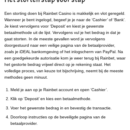
Een storting doen bij Rainbet Casino is makkelijk en vlot geregeld.
Wanneer je bent ingelogd, begeef je je naar de ‘Cashier’ of ‘Bank’.
Je kiest vervolgens voor ‘Deposit’ en kiest je gewenste
betaalmethode uit de lijst. Vervolgens vul je het bedrag in dat je
gaat storten. In de meeste gevallen word je vervolgens
doorgestuurd naar een veilige pagina van de betaalprovider,
zoals je iDEAL bankomgeving of het inlogscherm van PayPal. Na
een goedgekeurde autorisatie kom je weer terug bij Rainbet, waar
het gestorte bedrag vrijwel direct op je rekening staat. Het
volledige proces, van keuze tot bijschrijving, neemt bij de meeste
methodes geen minuut.
Meld je aan op je Rainbet account en open ‘Cashier’.
Klik op ‘Deposit’ en kies een betaalmethode.
Voer het gewenste bedrag in en bevestig de transactie.
Doorloop instructies op de beveiligde pagina van de
betaalprovider.