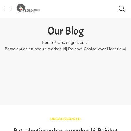
Our Blog
Home
Uncategorized
Betaalopties en hoe ze werken bij Rainbet Casino voor Nederland
UNCATEGORIZED
Betaalopties en hoe ze werken bij Rainbet