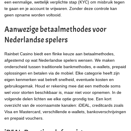
een eenmalige, wettelijk verplichte stap (KYC) om misbruik tegen
te gaan en je account te vrijwaren. Zonder deze controle kan
geen opname worden voltooid.
Aanwezige betaalmethodes voor
Nederlandse spelers
Rainbet Casino biedt een flinke keuze aan betaalmethodes,
afgestemd op wat Nederlandse spelers wensen. We maken
onderscheid tussen traditionele bankmethodes, e-wallets, prepaid
oplossingen en betalen via de mobiel. Elke categorie heeft zijn
eigen kenmerken wat betreft snelheid, eventuele kosten en
gebruiksgemak. Houd er rekening mee dat een methode soms
wel voor storten beschikbaar is, maar niet voor opnemen. In de
volgende delen lichten we elke optie grondig toe. Een kort
overzicht van de voornaamste kanalen: iDEAL, creditcards zoals
Visa en Mastercard, verschillende e-wallets, bankoverschrijvingen
en prepaid vouchers.