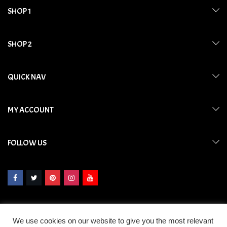
SHOP 1
SHOP 2
QUICK NAV
MY ACCOUNT
FOLLOW US
We use cookies on our website to give you the most relevant