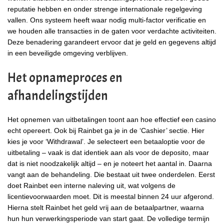
reputatie hebben en onder strenge internationale regelgeving
vallen. Ons systeem heeft waar nodig multi-factor verificatie en
we houden alle transacties in de gaten voor verdachte activiteiten.
Deze benadering garandeert ervoor dat je geld en gegevens altijd
in een beveiligde omgeving verblijven.
Het opnameproces en
afhandelingstijden
Het opnemen van uitbetalingen toont aan hoe effectief een casino
echt opereert. Ook bij Rainbet ga je in de ‘Cashier’ sectie. Hier
kies je voor ‘Withdrawal’. Je selecteert een betaaloptie voor de
uitbetaling – vaak is dat identiek aan als voor de deposito, maar
dat is niet noodzakelijk altijd – en je noteert het aantal in. Daarna
vangt aan de behandeling. Die bestaat uit twee onderdelen. Eerst
doet Rainbet een interne naleving uit, wat volgens de
licentievoorwaarden moet. Dit is meestal binnen 24 uur afgerond.
Hierna stelt Rainbet het geld vrij aan de betaalpartner, waarna
hun hun verwerkingsperiode van start gaat. De volledige termijn