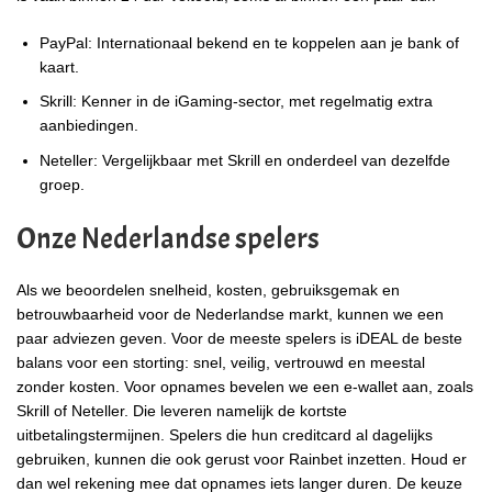
PayPal: Internationaal bekend en te koppelen aan je bank of
kaart.
Skrill: Kenner in de iGaming-sector, met regelmatig extra
aanbiedingen.
Neteller: Vergelijkbaar met Skrill en onderdeel van dezelfde
groep.
Onze Nederlandse spelers
Als we beoordelen snelheid, kosten, gebruiksgemak en
betrouwbaarheid voor de Nederlandse markt, kunnen we een
paar adviezen geven. Voor de meeste spelers is iDEAL de beste
balans voor een storting: snel, veilig, vertrouwd en meestal
zonder kosten. Voor opnames bevelen we een e-wallet aan, zoals
Skrill of Neteller. Die leveren namelijk de kortste
uitbetalingstermijnen. Spelers die hun creditcard al dagelijks
gebruiken, kunnen die ook gerust voor Rainbet inzetten. Houd er
dan wel rekening mee dat opnames iets langer duren. De keuze