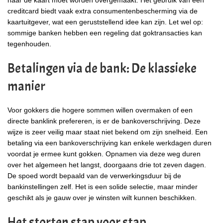
naar de kaart moet worden overgemaakt. Het gebruik van een
creditcard biedt vaak extra consumentenbescherming via de
kaartuitgever, wat een geruststellend idee kan zijn. Let wel op:
sommige banken hebben een regeling dat goktransacties kan
tegenhouden.
Betalingen via de bank: De klassieke
manier
Voor gokkers die hogere sommen willen overmaken of een
directe banklink prefereren, is er de bankoverschrijving. Deze
wijze is zeer veilig maar staat niet bekend om zijn snelheid. Een
betaling via een bankoverschrijving kan enkele werkdagen duren
voordat je ermee kunt gokken. Opnamen via deze weg duren
over het algemeen het langst, doorgaans drie tot zeven dagen.
De spoed wordt bepaald van de verwerkingsduur bij de
bankinstellingen zelf. Het is een solide selectie, maar minder
geschikt als je gauw over je winsten wilt kunnen beschikken.
Het storten stap voor stap