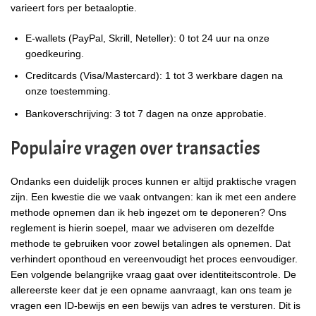
varieert fors per betaaloptie.
E-wallets (PayPal, Skrill, Neteller): 0 tot 24 uur na onze
goedkeuring.
Creditcards (Visa/Mastercard): 1 tot 3 werkbare dagen na
onze toestemming.
Bankoverschrijving: 3 tot 7 dagen na onze approbatie.
Populaire vragen over transacties
Ondanks een duidelijk proces kunnen er altijd praktische vragen
zijn. Een kwestie die we vaak ontvangen: kan ik met een andere
methode opnemen dan ik heb ingezet om te deponeren? Ons
reglement is hierin soepel, maar we adviseren om dezelfde
methode te gebruiken voor zowel betalingen als opnemen. Dat
verhindert oponthoud en vereenvoudigt het proces eenvoudiger.
Een volgende belangrijke vraag gaat over identiteitscontrole. De
allereerste keer dat je een opname aanvraagt, kan ons team je
vragen een ID-bewijs en een bewijs van adres te versturen. Dit is