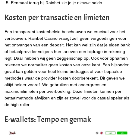
Eenmaal terug bij Rainbet zie je je nieuwe saldo.
Kosten per transactie en limieten
Een transparant kostenbeleid beschouwen we cruciaal voor het
vertrouwen. Rainbet Casino vraagt zelf geen vergoedingen voor
het ontvangen van een deposit. Het kan wel zijn dat je eigen bank
of betaalprovider volgens hun tarieven een bijdrage in rekening
legt. Daar hebben wij geen zeggenschap op. Ook voor opnamen
rekenen we normaliter geen kosten van onze kant. Een bijzonder
geval kan gelden voor heel kleine bedragjes of voor bepaalde
methodes waar de provider kosten doorberekent. Dit geven we
altijd helder vooraf. We gebruiken met ondergrens en
maximumlimieten per overboeking. Deze limieten kunnen per
betaalmethode afwijken en zijn er zowel voor de casual speler als
de high roller.
E-wallets: Tempo en gemak