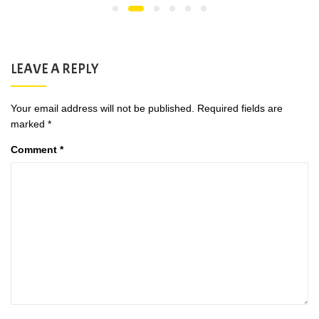
LEAVE A REPLY
Your email address will not be published.
Required fields are
marked
*
Comment
*